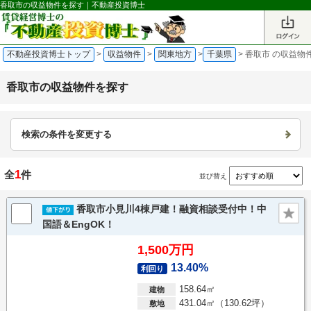
香取市の収益物件を探す｜不動産投資博士
不動産投資博士トップ
>
収益物件
>
関東地方
>
千葉県
>
香取市 の収益物
香取市の収益物件を探す
検索の条件を変更する
1
全
件
並び替え
香取市小見川4棟戸建！融資相談受付中！中
国語＆EngOK！
1,500万円
13.40%
利回り
158.64㎡
建物
431.04㎡（130.62坪）
敷地