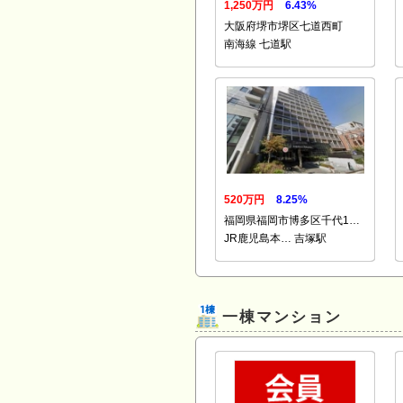
1,250万円
6.43%
大阪府堺市堺区七道西町
南海線 七道駅
520万円
8.25%
福岡県福岡市博多区千代1…
JR鹿児島本… 吉塚駅
一棟マンション