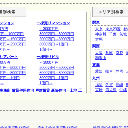
種別検索
エリア別検索
関東
ンション
一棟売りマンション
0万円
～3000万円
東京
東京23区
都
万円～1000万円
3000万円～5000万円
神奈川
千葉
茨城
0万円～1500万円
5000万円～8000万円
群馬
0万円～2500万円
8000万円～1億円
関西
0万円～
1億円～
大阪
兵庫
京都
りアパート
一棟売りビル
和歌山
00万円
～3000万円
東海
0万円～5000万円
3000万円～5000万円
愛知
岐阜
静岡
0万円～8000万円
5000万円～8000万円
0万円～1億円
8000万円～1億円
九州
円～
1億円～
福岡
佐賀
長崎
宮崎
鹿児島
沖縄
事務所
賃貸併用住宅
戸建賃貸
新築住宅・土地
工
庫
ホテルペンション
リゾート
の会員限定収益物件
埼玉の会員限定収益物件
神奈川の会員限定収