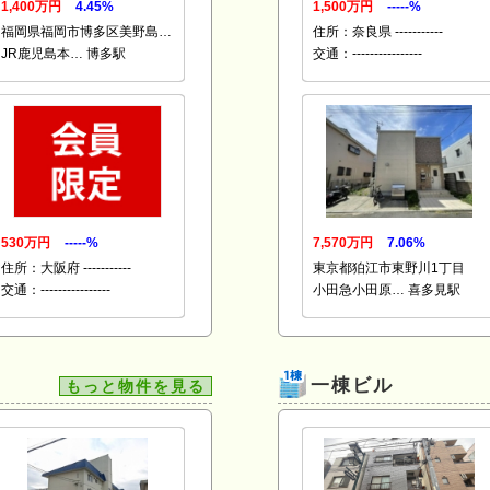
1,400万円
4.45%
1,500万円
-----%
福岡県福岡市博多区美野島…
住所：奈良県 -----------
JR鹿児島本… 博多駅
交通：----------------
530万円
-----%
7,570万円
7.06%
住所：大阪府 -----------
東京都狛江市東野川1丁目
交通：----------------
小田急小田原… 喜多見駅
一棟ビル
もっと物件を見る