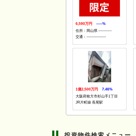
6,590万円
-----%
住所：岡山県 -----------
交通：----------------
1億2,500万円
7.46%
大阪府枚方市杉山手1丁目
JR片町線 長尾駅
投資物件検索メニュー