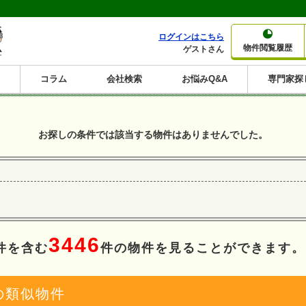
ログインはこちら
物件閲覧履歴
ゲストさん
コラム
会社検索
お悩みQ&A
専門家探
大家さんコラム
賃貸経営コラム
購入コラム
売却コラム
種別から収益物件を探す
利回りから収益物件を探す
お探しの条件では該当する物件はありませんでした。
一棟売りマンション
一棟売りアパート
ホテルペンション
投資マンション
一棟売りビル
店舗・事務所
賃貸併用住宅
工場・倉庫
戸建賃貸
新築住宅
土地
利回り10%以上
利回り11%以上
利回り12%以上
利回り13%以上
利回り14%以上
利回り15%以上
利回り16%以上
利回り7%以上
利回り8%以上
利回り9%以上
3446
件を含む
件の物件を見ることができます。
の類似物件