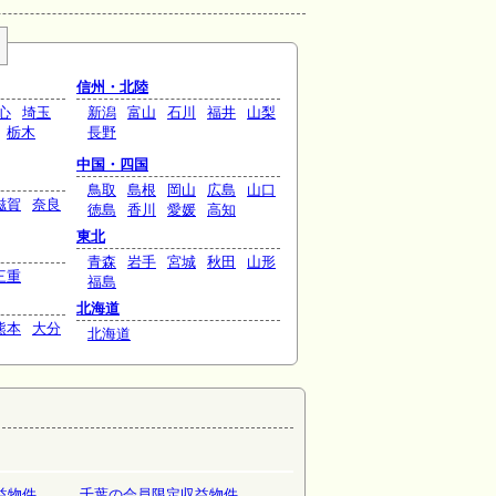
信州・北陸
心
埼玉
新潟
富山
石川
福井
山梨
栃木
長野
中国・四国
鳥取
島根
岡山
広島
山口
滋賀
奈良
徳島
香川
愛媛
高知
東北
青森
岩手
宮城
秋田
山形
三重
福島
北海道
熊本
大分
北海道
益物件
千葉の会員限定収益物件