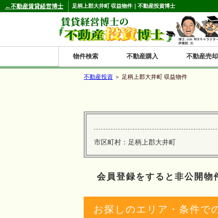
←不動産賃貸経営博士
足柄上郡大井町 収益物件｜不動産投資博士
物件検索
不動産購入
不動産売却
不動産投資
＞ 足柄上郡大井町 収益物件
都道府県別の収益物件一覧
北
東
関
信
東
関
中
九
神奈川
和歌山
鹿児島
青森
秋田
岩手
宮城
山形
福島
東京
埼玉
千葉
茨城
栃木
群馬
新潟
富山
石川
福井
長野
山梨
静岡
愛知
岐阜
三重
大阪
兵庫
京都
滋賀
奈良
鳥取
岡山
島根
広島
山口
香川
徳島
愛媛
高知
福岡
佐賀
長崎
熊本
大分
宮崎
沖縄
海
北
東
州・
海
西
国・
州
市区町村：足柄上郡大井町
道
北
四
陸
国
会員登録をすると非公開物
お探しのエリア・条件で