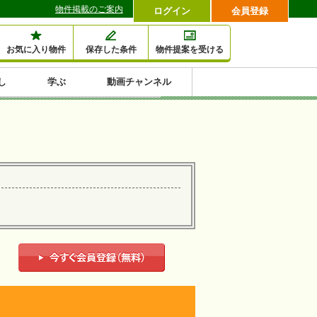
物件掲載のご案内
ログイン
会員登録
お気に入り物件
保存した条件
物件提案を受ける
し
学ぶ
動画チャンネル
セミナー情報検索
滞納・退去
相続・税金
金融・保険
空室対策
賃貸管理
土地活用
口コミ
特集から収益物件を探す
1,000万円以下小額投
早い者勝ち東京23区
10%以上アパート投
現況満室で安心物件
人気の築浅・新築物
資
資
件
内