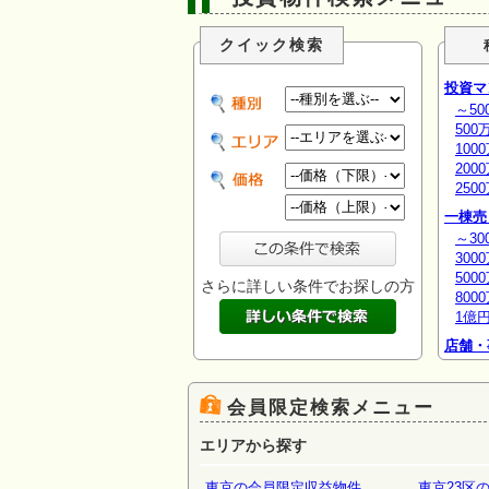
クイック検索
投資マ
～50
500
100
200
250
一棟売
～30
300
500
さらに詳しい条件でお探しの方
800
1億
店舗・
場・倉
会員限定検索メニュー
エリアから探す
東京の会員限定収益物件
東京23区