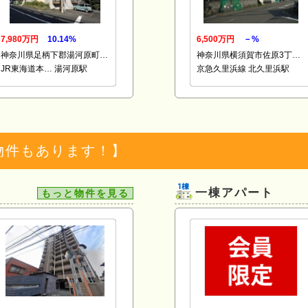
7,980万円
10.14%
6,500万円
－%
神奈川県足柄下郡湯河原町…
神奈川県横須賀市佐原3丁…
JR東海道本… 湯河原駅
京急久里浜線 北久里浜駅
物件もあります！】
一棟アパート
もっと物件を見る