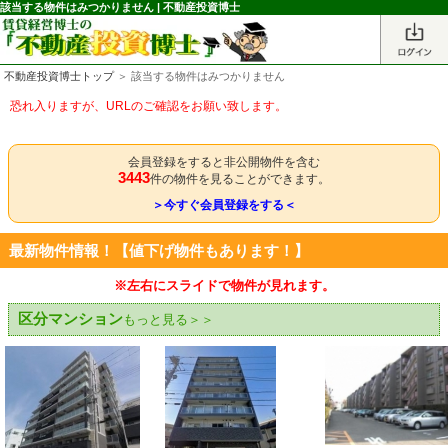
該当する物件はみつかりません | 不動産投資博士
不動産投資博士トップ
＞ 該当する物件はみつかりません
恐れ入りますが、URLのご確認をお願い致します。
会員登録をすると非公開物件を含む
3443
件の物件を見ることができます。
＞今すぐ会員登録をする＜
最新物件情報！【値下げ物件もあります！】
※左右にスライドで物件が見れます。
区分マンション
もっと見る＞＞