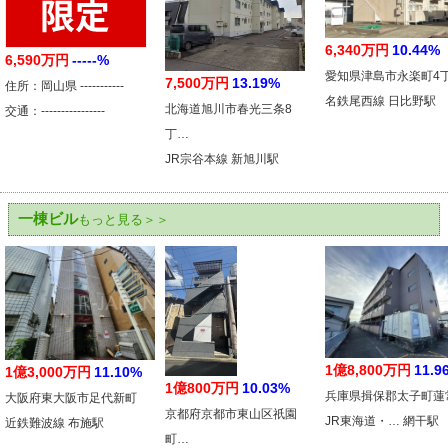
6,340万円
10.44%
6,590万円
-----%
愛知県津島市永楽町4
7,500万円
13.19%
住所：岡山県 -----------
名鉄尾西線 日比野駅
北海道旭川市春光三条8
交通：----------------
丁…
JR宗谷本線 新旭川駅
一棟ビル
もっと見る＞＞
1億8,800万円
11.9
1億3,000万円
11.10%
1億800万円
10.03%
兵庫県揖保郡太子町蓮
大阪府東大阪市足代新町
京都府京都市東山区祇園
JR東海道・… 網干駅
近鉄難波線 布施駅
町…