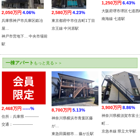
1,250万円
6.43%
大阪府堺市堺区七道西
2,050万円
4.06%
2,580万円
4.23%
南海線 七道駅
兵庫県神戸市兵庫区鍛冶
東京都府中市住吉町1丁目
屋…
京王線 中河原駅
神戸市営地下… 中央市場前
駅
一棟アパート
もっと見る＞＞
3,900万円
8.86%
2,468万円
-----%
8,700万円
5.13%
神奈川県横須賀市富士
住所：兵庫県 -----------
神奈川県横浜市青葉区藤
町…
交通：----------------
が…
京急本線 県立大学駅
東急田園都市… 藤が丘駅