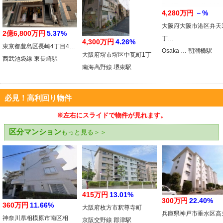
4,280万円
－%
大阪府大阪市港区弁天
2億6,800万円
5.37%
丁…
4,300万円
4.26%
東京都豊島区長崎4丁目4…
Osaka … 朝潮橋駅
大阪府堺市堺区中瓦町1丁
西武池袋線 東長崎駅
南海高野線 堺東駅
必見！高利回り物件
※左右にスライドで物件が見れます。
区分マンション
もっと見る＞＞
415万円
13.01%
300万円
22.40%
360万円
11.66%
大阪府枚方市釈尊寺町
兵庫県神戸市垂水区高
神奈川県相模原市南区相
京阪交野線 郡津駅