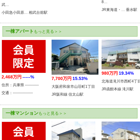
8…
武…
JR東海道・… 垂水駅
小田急小田原… 相武台前駅
一棟アパート
もっと見る＞＞
980万円
19.34%
2,468万円
-----%
7,700万円
15.53%
北海道滝川市西町4丁
住所：兵庫県 -----------
大阪府和泉市山荘町1丁目
JR函館本線 滝川駅
交通：----------------
JR阪和線 信太山駅
一棟マンション
もっと見る＞＞