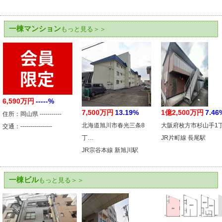
一棟マンション
もっと見る＞＞
6,590万円
-----%
7,500万円
13.19%
1億2,500万円
7.46
住所：岡山県 -----------
北海道旭川市春光三条8
大阪府枚方市杉山手1
交通：----------------
丁…
JR片町線 長尾駅
JR宗谷本線 新旭川駅
一棟ビル
もっと見る＞＞