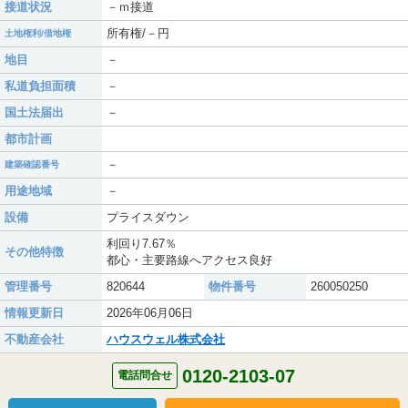
接道状況
－ｍ接道
所有権/－円
土地権利/借地権
地目
－
私道負担面積
－
国土法届出
－
都市計画
－
建築確認番号
用途地域
－
設備
プライスダウン
利回り7.67％
その他特徴
都心・主要路線へアクセス良好
管理番号
820644
物件番号
260050250
情報更新日
2026年06月06日
不動産会社
ハウスウェル株式会社
0120-2103-07
電話問合せ