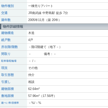
物件種別
一棟売りアパート
交通
JR南武線 中野島駅 徒歩 7分
築年数
2005年11月（築 20年）
物件詳細情報
建物構造
木造
総戸数
4戸
所在階/階数
－階/2階建て（地下－）
間取り
－ 備考：－
－ /－
駐車場/駐輪場
現況
その他
取引形態
仲介
引渡し
相談
建物面積
62.64m²
敷地面積
57.96m²（17.56坪）
－%/－%
建ぺい率/容積率