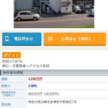
電話問合せ
お問合せ【無料】
ポイント
利回り7.67％
都心・主要路線へアクセス良好
物件基本情報
価格
3,250万円
利回り
7.49%
満室想定年収
243.6万円（20.3万円）
（月額収入）
神奈川県川崎市多摩区中野島6丁目
所在地