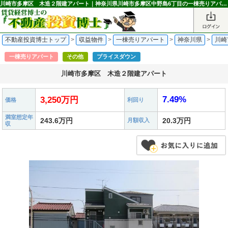
川崎市多摩区 木造２階建アパート｜神奈川県川崎市多摩区中野島6丁目の一棟売りアパート 3,250万円 中野島駅｜不動産投資博士
不動産投資博士トップ
>
収益物件
>
一棟売りアパート
>
神奈川県
>
川崎
一棟売りアパート
その他
プライスダウン
川崎市多摩区 木造２階建アパート
7.49%
3,250万円
価格
利回り
満室想定年
243.6万円
20.3万円
月額収入
収