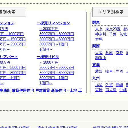
種別検索
エリア別検索
関東
ンション
一棟売りマンション
0万円
～3000万円
東京
東京23区
都
万円～1000万円
3000万円～5000万円
神奈川
千葉
茨城
0万円～1500万円
5000万円～8000万円
群馬
0万円～2500万円
8000万円～1億円
関西
0万円～
1億円～
大阪
兵庫
京都
りアパート
一棟売りビル
和歌山
00万円
～3000万円
東海
0万円～5000万円
3000万円～5000万円
愛知
岐阜
静岡
0万円～8000万円
5000万円～8000万円
0万円～1億円
8000万円～1億円
九州
円～
1億円～
福岡
佐賀
長崎
宮崎
鹿児島
沖縄
事務所
賃貸併用住宅
戸建賃貸
新築住宅・土地
工
庫
ホテルペンション
リゾート
の会員限定収益物件
埼玉の会員限定収益物件
神奈川の会員限定収