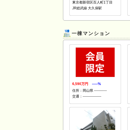
東京都新宿区百人町1丁目
JR総武線 大久保駅
一棟マンション
6,590万円
-----%
住所：岡山県 -----------
交通：----------------