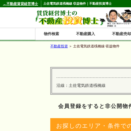
←不動産賃貸経営博士
土佐電気鉄道桟橋線 収益物件｜不動産投資博士
物件検索
不動産購入
不動産売却
不動産投資
＞ 土佐電気鉄道桟橋線 収益物件
都道府県別の収益物件一覧
北
東
関
信
東
関
中
九
神奈川
和歌山
鹿児島
青森
秋田
岩手
宮城
山形
福島
東京
埼玉
千葉
茨城
栃木
群馬
新潟
富山
石川
福井
長野
山梨
静岡
愛知
岐阜
三重
大阪
兵庫
京都
滋賀
奈良
鳥取
岡山
島根
広島
山口
香川
徳島
愛媛
高知
福岡
佐賀
長崎
熊本
大分
宮崎
沖縄
海
北
東
州・
海
西
国・
州
沿線：土佐電気鉄道桟橋線
道
北
四
陸
国
会員登録をすると非公開物
お探しのエリア・条件で