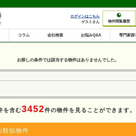
ログインはこちら
物件閲覧履歴
ゲストさん
コラム
会社検索
お悩みQ&A
専門家探
大家さんコラム
賃貸経営コラム
購入コラム
売却コラム
種別から収益物件を探す
利回りから収益物件を探す
お探しの条件では該当する物件はありませんでした。
一棟売りマンション
一棟売りアパート
ホテルペンション
投資マンション
一棟売りビル
店舗・事務所
賃貸併用住宅
工場・倉庫
戸建賃貸
新築住宅
土地
利回り10%以上
利回り11%以上
利回り12%以上
利回り13%以上
利回り14%以上
利回り15%以上
利回り16%以上
利回り7%以上
利回り8%以上
利回り9%以上
3452
件を含む
件の物件を見ることができます。
の類似物件