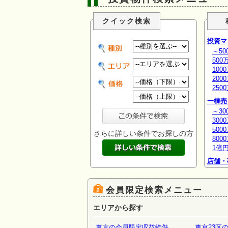
クイック検索
投資マ
～50
500
100
200
250
一棟売
～30
300
500
さらに詳しい条件でお探しの方
800
1億
店舗・
場・倉
会員限定検索メニュー
エリアから探す
東京の会員限定収益物件
東京23区