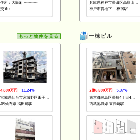
住所：大阪府 -----------
兵庫県神戸市長田区高取山…
交通：----------------
神戸市営地下… 板宿駅
一棟ビル
もっと物件を見る
4,600万円
11.24%
2億6,800万円
5.37%
宮城県仙台市宮城野区田子…
東京都豊島区長崎4丁目4…
JR仙石線 福田町駅
西武池袋線 東長崎駅