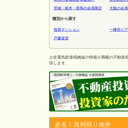
茨城・栃木・群馬の会員限定
大阪の会員
種別から探す
投資マンション
一棟売りア
戸建賃貸
土佐電気鉄道桟橋線の情報が満載の不動産
供します。
必見！高利回り物件