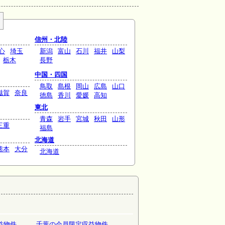
信州・北陸
心
埼玉
新潟
富山
石川
福井
山梨
栃木
長野
中国・四国
鳥取
島根
岡山
広島
山口
滋賀
奈良
徳島
香川
愛媛
高知
東北
青森
岩手
宮城
秋田
山形
三重
福島
北海道
熊本
大分
北海道
益物件
千葉の会員限定収益物件