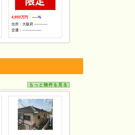
4,950万円
-----%
住所：大阪府 -----------
交通：----------------
もっと物件を見る