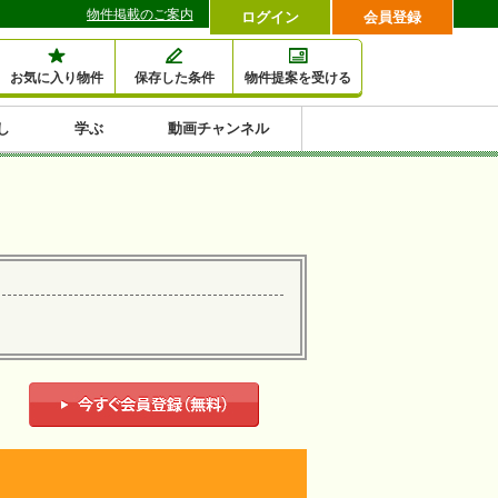
物件掲載のご案内
ログイン
会員登録
お気に入り物件
保存した条件
物件提案を受ける
し
学ぶ
動画チャンネル
セミナー情報検索
滞納・退去
相続・税金
金融・保険
空室対策
賃貸管理
土地活用
口コミ
特集から収益物件を探す
1,000万円以下小額投
早い者勝ち東京23区
10%以上アパート投
現況満室で安心物件
人気の築浅・新築物
資
資
件
内