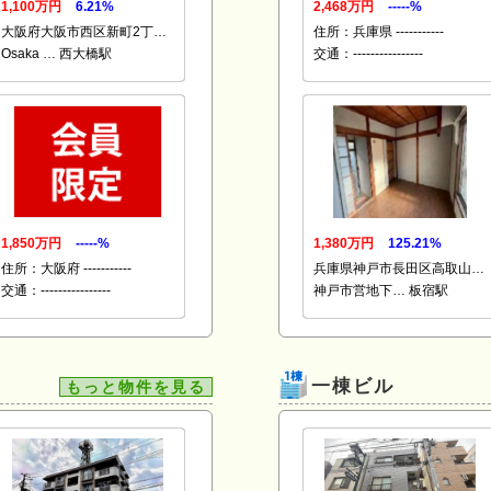
1,100万円
6.21%
2,468万円
-----%
大阪府大阪市西区新町2丁…
住所：兵庫県 -----------
Osaka … 西大橋駅
交通：----------------
1,850万円
-----%
1,380万円
125.21%
住所：大阪府 -----------
兵庫県神戸市長田区高取山…
交通：----------------
神戸市営地下… 板宿駅
一棟ビル
もっと物件を見る