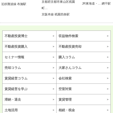
京都府京都市東山区祇園
JR東海道・… 網干駅
近鉄難波線 布施駅
町…
京阪本線 祇園四条駅
不動産投資博士
収益物件検索
不動産投資購入
不動産投資売却
セミナー情報
購入コラム
売却コラム
大家さんコラム
賃貸経営コラム
会社検索
賃貸経営を学ぶ
空室対策
滞納・退去
賃貸管理
土地活用
相続・税金