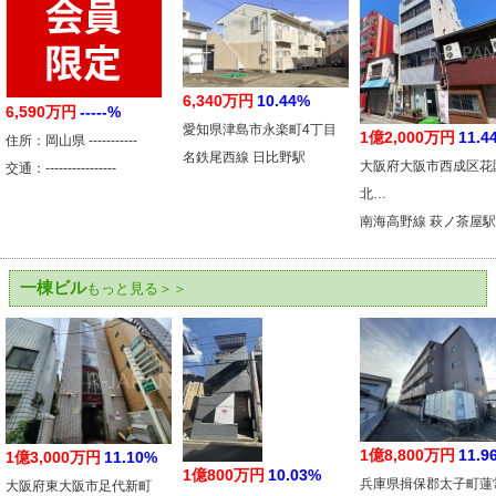
6,340万円
10.44%
6,590万円
-----%
愛知県津島市永楽町4丁目
1億2,000万円
11.4
住所：岡山県 -----------
名鉄尾西線 日比野駅
大阪府大阪市西成区花
交通：----------------
北…
南海高野線 萩ノ茶屋駅
一棟ビル
もっと見る＞＞
1億8,800万円
11.9
1億3,000万円
11.10%
1億800万円
10.03%
兵庫県揖保郡太子町蓮
大阪府東大阪市足代新町