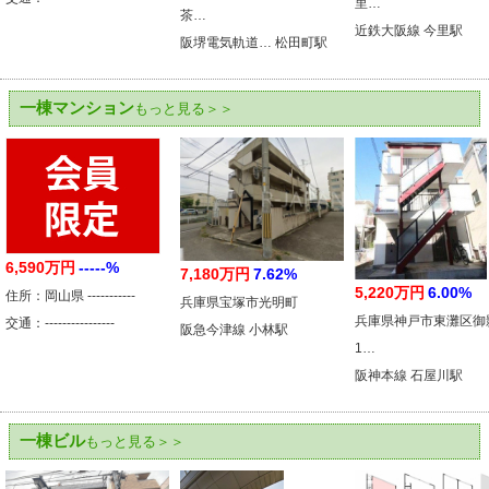
里…
茶…
近鉄大阪線 今里駅
阪堺電気軌道… 松田町駅
一棟マンション
もっと見る＞＞
6,590万円
-----%
7,180万円
7.62%
5,220万円
6.00%
住所：岡山県 -----------
兵庫県宝塚市光明町
兵庫県神戸市東灘区御
交通：----------------
阪急今津線 小林駅
1…
阪神本線 石屋川駅
一棟ビル
もっと見る＞＞