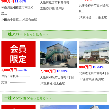
360万円
11.66%
大阪府枚方市釈尊寺町
兵庫県神戸市垂水区高
神奈川県相模原市南区相
京阪交野線 郡津駅
8…
武…
JR東海道・… 垂水駅
小田急小田原… 相武台前駅
一棟アパート
もっと見る＞＞
980万円
19.34%
1,500万円
-----%
7,700万円
15.53%
北海道滝川市西町4丁
住所：奈良県 -----------
大阪府和泉市山荘町1丁目
JR函館本線 滝川駅
交通：----------------
JR阪和線 信太山駅
一棟マンション
もっと見る＞＞