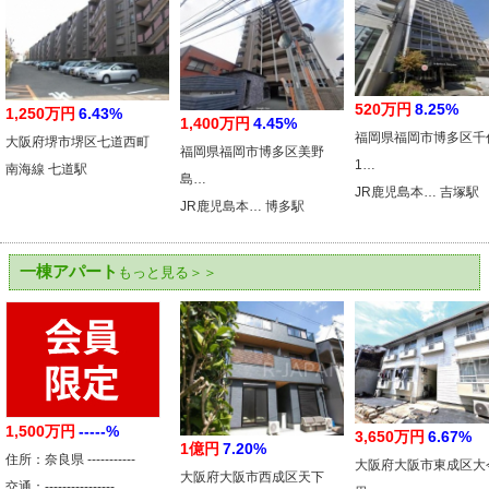
520万円
8.25%
1,250万円
6.43%
1,400万円
4.45%
福岡県福岡市博多区千
大阪府堺市堺区七道西町
福岡県福岡市博多区美野
1…
南海線 七道駅
島…
JR鹿児島本… 吉塚駅
JR鹿児島本… 博多駅
一棟アパート
もっと見る＞＞
1,500万円
-----%
3,650万円
6.67%
1億円
7.20%
住所：奈良県 -----------
大阪府大阪市東成区大
大阪府大阪市西成区天下
交通：----------------