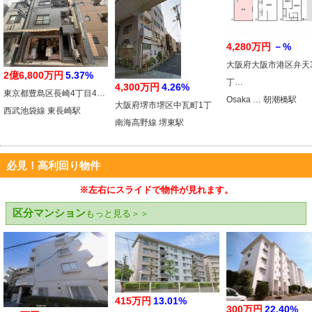
4,280万円
－%
大阪府大阪市港区弁天
2億6,800万円
5.37%
丁…
4,300万円
4.26%
東京都豊島区長崎4丁目4…
Osaka … 朝潮橋駅
大阪府堺市堺区中瓦町1丁
西武池袋線 東長崎駅
南海高野線 堺東駅
必見！高利回り物件
※左右にスライドで物件が見れます。
区分マンション
もっと見る＞＞
415万円
13.01%
300万円
22.40%