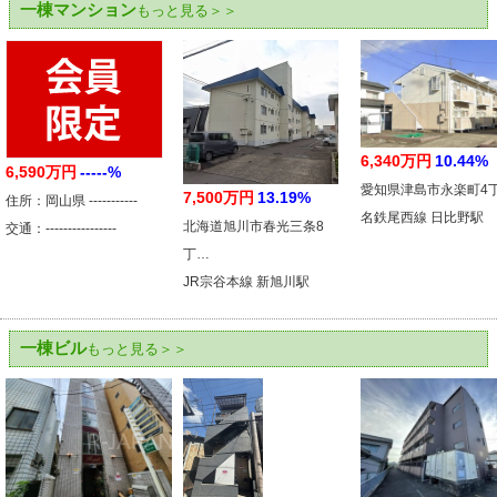
一棟マンション
もっと見る＞＞
6,340万円
10.44%
6,590万円
-----%
愛知県津島市永楽町4
7,500万円
13.19%
住所：岡山県 -----------
名鉄尾西線 日比野駅
北海道旭川市春光三条8
交通：----------------
丁…
JR宗谷本線 新旭川駅
一棟ビル
もっと見る＞＞