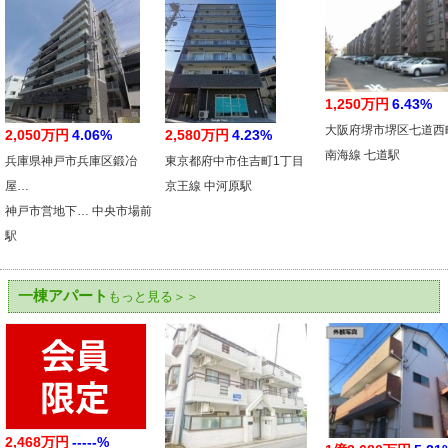
1,250万円
6.43%
大阪府堺市堺区七道西
2,050万円
4.06%
2,580万円
4.23%
南海線 七道駅
兵庫県神戸市兵庫区鍛冶
東京都府中市住吉町1丁目
屋…
京王線 中河原駅
神戸市営地下… 中央市場前
駅
一棟アパート
もっと見る＞＞
2,468万円
-----%