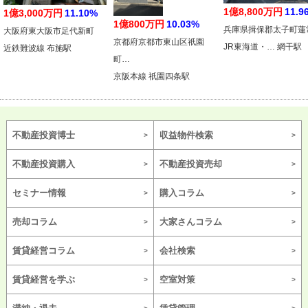
1億8,800万円
11.9
1億3,000万円
11.10%
1億800万円
10.03%
兵庫県揖保郡太子町蓮
大阪府東大阪市足代新町
京都府京都市東山区祇園
JR東海道・… 網干駅
近鉄難波線 布施駅
町…
京阪本線 祇園四条駅
不動産投資博士
収益物件検索
不動産投資購入
不動産投資売却
セミナー情報
購入コラム
売却コラム
大家さんコラム
賃貸経営コラム
会社検索
賃貸経営を学ぶ
空室対策