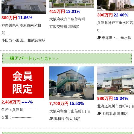
415万円
13.01%
300万円
22.40%
360万円
11.66%
大阪府枚方市釈尊寺町
兵庫県神戸市垂水区高
神奈川県相模原市南区相
京阪交野線 郡津駅
8…
武…
JR東海道・… 垂水駅
小田急小田原… 相武台前駅
一棟アパート
もっと見る＞＞
980万円
19.34%
2,468万円
-----%
7,700万円
15.53%
北海道滝川市西町4丁
住所：兵庫県 -----------
大阪府和泉市山荘町1丁目
JR函館本線 滝川駅
交通：----------------
JR阪和線 信太山駅