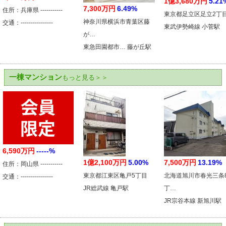
1億3,680万円
5.21
7,300万円
6.49%
住所：兵庫県 -----------
東京都足立区足立2丁
神奈川県横浜市青葉区藤
交通：----------------
東武伊勢崎線 小菅駅
が…
東急田園都市… 藤が丘駅
一棟マンション
もっと見る＞＞
6,590万円
-----%
1億2,100万円
5.00%
7,500万円
13.19%
住所：岡山県 -----------
東京都江東区亀戸5丁目
北海道旭川市春光三条
交通：----------------
JR総武線 亀戸駅
丁…
JR宗谷本線 新旭川駅