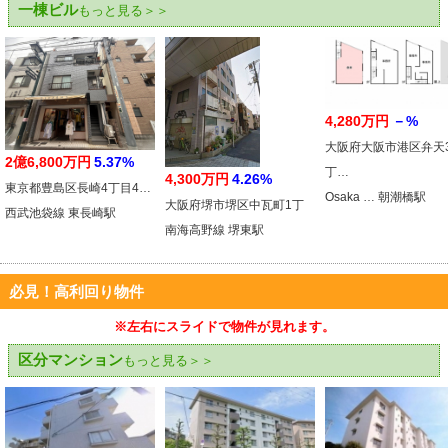
一棟ビル
もっと見る＞＞
4,280万円
－%
大阪府大阪市港区弁天
2億6,800万円
5.37%
丁…
4,300万円
4.26%
東京都豊島区長崎4丁目4…
Osaka … 朝潮橋駅
大阪府堺市堺区中瓦町1丁
西武池袋線 東長崎駅
南海高野線 堺東駅
必見！高利回り物件
※左右にスライドで物件が見れます。
区分マンション
もっと見る＞＞