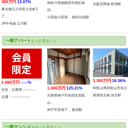
390万円
13.07%
神奈川県相模原市南区相
京阪交野線 郡津駅
東京都立川市富士見町2
武…
丁…
小田急小田原… 相武台前駅
JR中央線 立川駅
一棟アパート
もっと見る＞＞
3,380万円
16.36%
2,468万円
-----%
1,380万円
125.21%
和歌山県和歌山市加太
住所：兵庫県 -----------
南海加太線 加太駅
兵庫県神戸市長田区高取
交通：----------------
山…
神戸市営地下… 板宿駅
一棟マンション
もっと見る＞＞