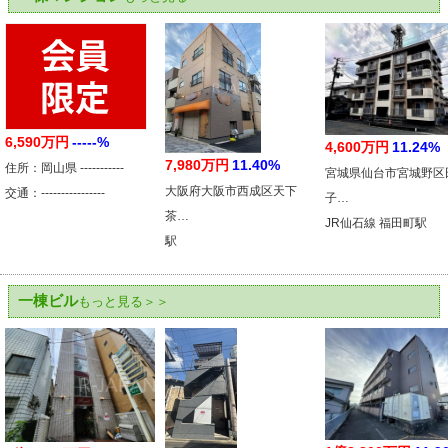
6,590万円
-----%
4,600万円
11.24%
7,980万円
11.40%
住所：岡山県 -----------
宮城県仙台市宮城野区
大阪府大阪市西成区天下
交通：----------------
子…
茶…
JR仙石線 福田町駅
駅
一棟ビル
もっと見る＞＞