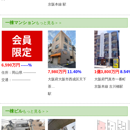
京阪本線 駅
一棟マンション
もっと見る＞＞
6,590万円
-----%
7,980万円
11.40%
1億3,800万円
8.54
住所：岡山県 -----------
大阪府大阪市西成区天下
大阪府門真市一番町
交通：----------------
茶…
京阪本線 古川橋駅
駅
一棟ビル
もっと見る＞＞