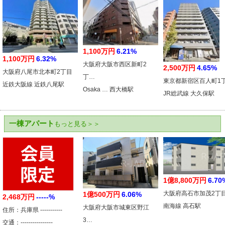
1,100万円
6.21%
1,100万円
6.32%
大阪府大阪市西区新町2
2,500万円
4.65%
大阪府八尾市北本町2丁目
丁…
東京都新宿区百人町1
近鉄大阪線 近鉄八尾駅
Osaka … 西大橋駅
JR総武線 大久保駅
一棟アパート
もっと見る＞＞
1億8,800万円
6.70
大阪府高石市加茂2丁
1億500万円
6.06%
2,468万円
-----%
南海線 高石駅
大阪府大阪市城東区野江
住所：兵庫県 -----------
3…
交通：----------------