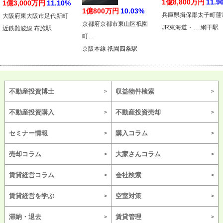
1億8,800万円
11.9
1億3,000万円
11.10%
1億800万円
10.03%
兵庫県揖保郡太子町蓮
大阪府東大阪市足代新町
京都府京都市東山区祇園
JR東海道・… 網干駅
近鉄難波線 布施駅
町…
京阪本線 祇園四条駅
不動産投資博士
収益物件検索
不動産投資購入
不動産投資売却
セミナー情報
購入コラム
売却コラム
大家さんコラム
賃貸経営コラム
会社検索
賃貸経営を学ぶ
空室対策
滞納・退去
賃貸管理