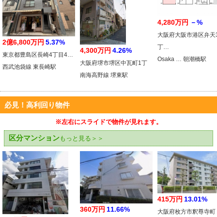
4,280万円
－%
大阪府大阪市港区弁天
2億6,800万円
5.37%
丁…
4,300万円
4.26%
東京都豊島区長崎4丁目4…
Osaka … 朝潮橋駅
大阪府堺市堺区中瓦町1丁
西武池袋線 東長崎駅
南海高野線 堺東駅
必見！高利回り物件
※左右にスライドで物件が見れます。
区分マンション
もっと見る＞＞
415万円
13.01%
360万円
11.66%
大阪府枚方市釈尊寺町