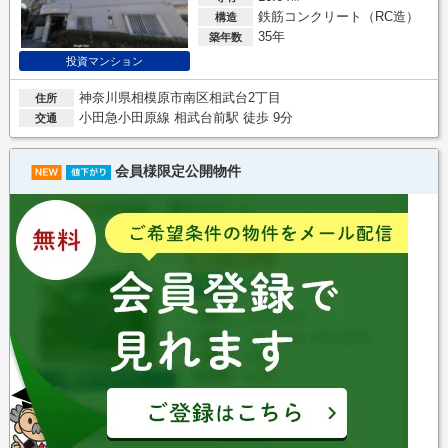
鉄筋コンクリート（RC造）
構造
35年
築年数
投資マンション
神奈川県相模原市南区相武台2丁目
住所
小田急小田原線 相武台前駅 徒歩 9分
交通
会員様限定公開物件