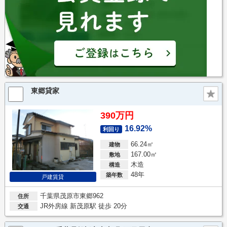
東郷貸家
390万円
16.92%
利回り
66.24㎡
建物
167.00㎡
敷地
木造
構造
48年
築年数
戸建賃貸
千葉県茂原市東郷962
住所
JR外房線 新茂原駅 徒歩 20分
交通