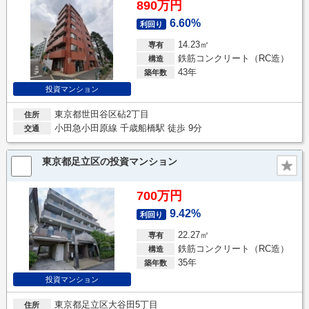
890万円
6.60%
利回り
14.23㎡
専有
鉄筋コンクリート（RC造）
構造
43年
築年数
投資マンション
東京都世田谷区砧2丁目
住所
小田急小田原線 千歳船橋駅 徒歩 9分
交通
東京都足立区の投資マンション
700万円
9.42%
利回り
22.27㎡
専有
鉄筋コンクリート（RC造）
構造
35年
築年数
投資マンション
東京都足立区大谷田5丁目
住所