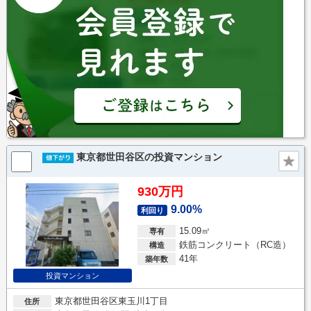
東京都世田谷区の投資マンション
930万円
9.00%
利回り
15.09㎡
専有
鉄筋コンクリート（RC造）
構造
41年
築年数
投資マンション
東京都世田谷区東玉川1丁目
住所