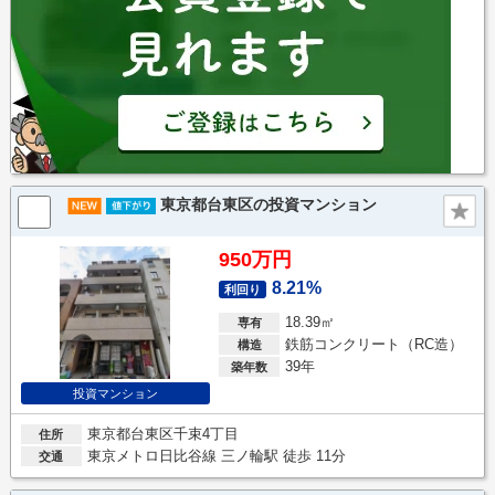
東京都台東区の投資マンション
950万円
8.21%
利回り
18.39㎡
専有
鉄筋コンクリート（RC造）
構造
39年
築年数
投資マンション
東京都台東区千束4丁目
住所
東京メトロ日比谷線 三ノ輪駅 徒歩 11分
交通