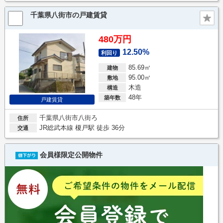
千葉県八街市の戸建賃貸
480万円
12.50%
利回り
85.69㎡
建物
95.00㎡
敷地
木造
構造
48年
築年数
戸建賃貸
千葉県八街市八街ろ
住所
JR総武本線 榎戸駅 徒歩 36分
交通
会員様限定公開物件