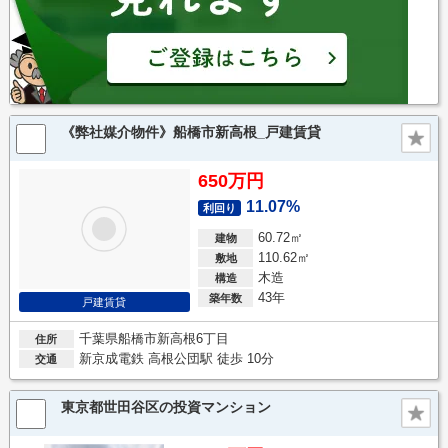
《弊社媒介物件》船橋市新高根_戸建賃貸
650万円
11.07%
利回り
60.72㎡
建物
110.62㎡
敷地
木造
構造
43年
築年数
戸建賃貸
千葉県船橋市新高根6丁目
住所
新京成電鉄 高根公団駅 徒歩 10分
交通
東京都世田谷区の投資マンション