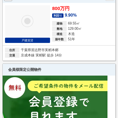
800万円
9.90%
利回り
69.55㎡
建物
129.00㎡
敷地
木造
構造
51年
築年数
戸建賃貸
千葉県習志野市実籾本郷
住所
京成本線 実籾駅 徒歩 14分
交通
会員様限定公開物件