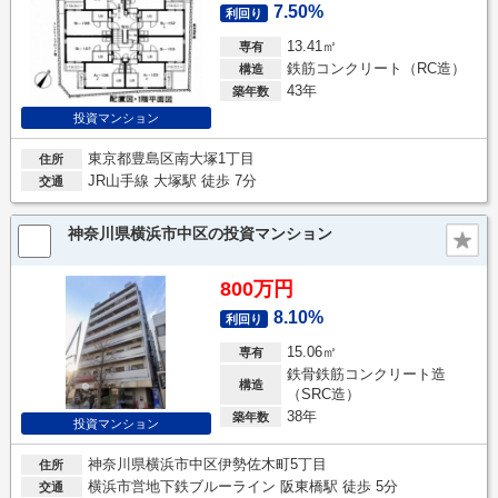
7.50%
利回り
13.41㎡
専有
鉄筋コンクリート（RC造）
構造
43年
築年数
投資マンション
東京都豊島区南大塚1丁目
住所
JR山手線 大塚駅 徒歩 7分
交通
神奈川県横浜市中区の投資マンション
800万円
8.10%
利回り
15.06㎡
専有
鉄骨鉄筋コンクリート造
構造
（SRC造）
38年
築年数
投資マンション
神奈川県横浜市中区伊勢佐木町5丁目
住所
横浜市営地下鉄ブルーライン 阪東橋駅 徒歩 5分
交通