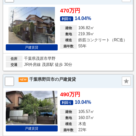
470万円
14.04%
利回り
106.82㎡
建物
219.39㎡
敷地
鉄筋コンクリート（RC造）
構造
55年
築年数
戸建賃貸
千葉県茂原市早野
住所
JR外房線 茂原駅 徒歩 30分
交通
千葉県野田市の戸建賃貸
490万円
10.04%
利回り
105.57㎡
建物
160.07㎡
敷地
木造
構造
戸建賃貸
22年
築年数