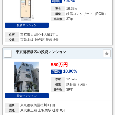
7.57%
利回り
16.38㎡
専有
鉄筋コンクリート（RC造）
構造
37年
築年数
投資マンション
東京都大田区仲六郷1丁目
住所
京急本線 雑色駅 徒歩 5分
交通
東京都板橋区の投資マンション
550万円
10.90%
利回り
12.59㎡
専有
鉄骨造（S造）
構造
39年
築年数
投資マンション
東京都板橋区桜川3丁目
住所
東武東上線 上板橋駅 徒歩 8分
交通