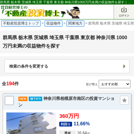
群馬県 栃木県 茨城県 埼玉県 千葉県 東京都 神奈川県1000万円未満の収益物件を探す｜不動産投資博士
不動産投資博士トップ
>
収益物件
>
関東地方
>
群馬県 栃木県 茨城県 埼玉県
群馬県 栃木県 茨城県 埼玉県 千葉県 東京都 神奈川県 1000
万円未満の収益物件を探す
検索の条件を変更する
194
全
件
並び替え
神奈川県相模原市南区の投資マンショ
ン
360万円
11.66%
利回り
16.64㎡
専有