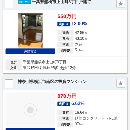
千葉県船橋市上山町3丁目戸建て
550万円
12.00%
利回り
42.86㎡
建物
43.10㎡
敷地
木造
構造
51年
築年数
戸建賃貸
千葉県船橋市上山町3丁目
住所
東武野田線 馬込沢駅 徒歩 12分
交通
神奈川県横浜市南区の投資マンション
870万円
6.62%
利回り
16.64㎡
専有
鉄筋コンクリート（RC造）
構造
37年
築年数