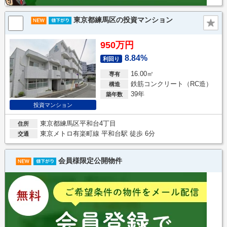
東京都練馬区の投資マンション
950万円
8.84%
利回り
16.00㎡
専有
鉄筋コンクリート（RC造）
構造
39年
築年数
投資マンション
東京都練馬区平和台4丁目
住所
東京メトロ有楽町線 平和台駅 徒歩 6分
交通
会員様限定公開物件