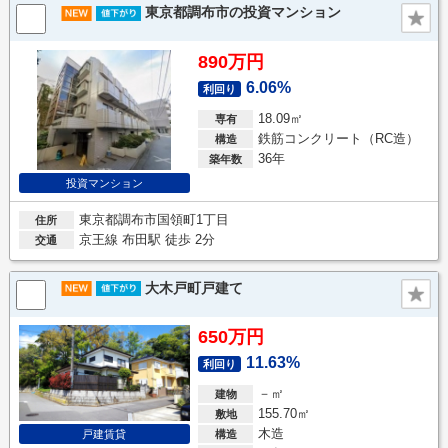
東京都調布市の投資マンション
890万円
6.06%
利回り
18.09㎡
専有
鉄筋コンクリート（RC造）
構造
36年
築年数
投資マンション
東京都調布市国領町1丁目
住所
京王線 布田駅 徒歩 2分
交通
大木戸町戸建て
650万円
11.63%
利回り
－㎡
建物
155.70㎡
敷地
木造
戸建賃貸
構造