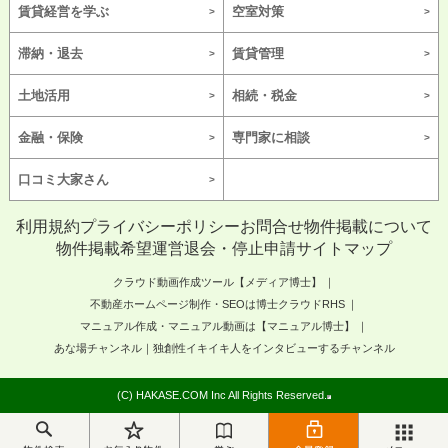
賃貸経営を学ぶ
空室対策
滞納・退去
賃貸管理
土地活用
相続・税金
金融・保険
専門家に相談
口コミ大家さん
利用規約
プライバシーポリシー
お問合せ
物件掲載について
物件掲載希望
運営
退会・停止申請
サイトマップ
クラウド動画作成ツール【メディア博士】
不動産ホームページ制作・SEOは博士クラウドRHS
マニュアル作成・マニュアル動画は【マニュアル博士】
あな場チャンネル｜独創性イキイキ人をインタビューするチャンネル
(C) HAKASE.COM Inc All Rights Reserved.