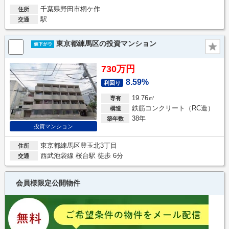
千葉県野田市桐ケ作
住所
駅
交通
東京都練馬区の投資マンション
730万円
8.59%
利回り
19.76㎡
専有
鉄筋コンクリート（RC造）
構造
38年
築年数
投資マンション
東京都練馬区豊玉北3丁目
住所
西武池袋線 桜台駅 徒歩 6分
交通
会員様限定公開物件