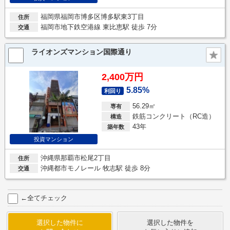
福岡県福岡市博多区博多駅東3丁目
住所
福岡市地下鉄空港線 東比恵駅 徒歩 7分
交通
ライオンズマンション国際通り
2,400万円
5.85%
利回り
56.29㎡
専有
鉄筋コンクリート（RC造）
構造
43年
築年数
投資マンション
沖縄県那覇市松尾2丁目
住所
沖縄都市モノレール 牧志駅 徒歩 8分
交通
←全てチェック
選択した物件に
選択した物件を