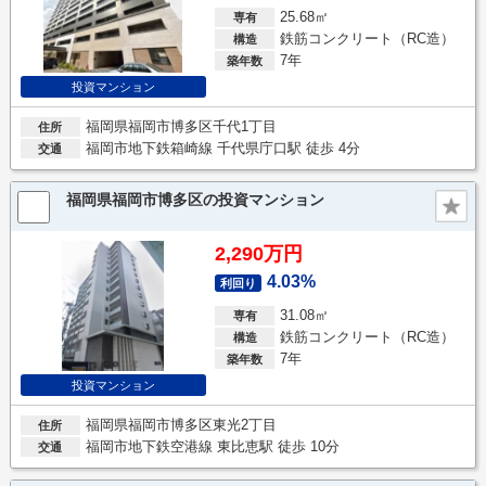
25.68㎡
専有
鉄筋コンクリート（RC造）
構造
7年
築年数
投資マンション
福岡県福岡市博多区千代1丁目
住所
福岡市地下鉄箱崎線 千代県庁口駅 徒歩 4分
交通
福岡県福岡市博多区の投資マンション
2,290万円
4.03%
利回り
31.08㎡
専有
鉄筋コンクリート（RC造）
構造
7年
築年数
投資マンション
福岡県福岡市博多区東光2丁目
住所
福岡市地下鉄空港線 東比恵駅 徒歩 10分
交通