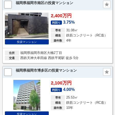
福岡県福岡市南区の投資マンション
2,400万円
3.75%
利回り
31.08㎡
専有
鉄筋コンクリート（RC造）
構造
4年
築年数
投資マンション
福岡県福岡市南区大楠2丁目
住所
西鉄天神大牟田線 西鉄平尾駅 徒歩 5分
交通
福岡県福岡市博多区の投資マンション
2,100万円
4.00%
利回り
25.53㎡
専有
鉄筋コンクリート（RC造）
構造
10年
築年数
投資マンション