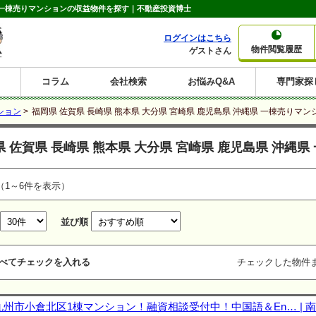
沖縄県一棟売りマンションの収益物件を探す｜不動産投資博士
ログインはこちら
物件閲覧履歴
ゲストさん
コラム
会社検索
お悩みQ&A
専門家探
大家さんコラム
賃貸経営コラム
購入コラム
売却コラム
ション
>
福岡県 佐賀県 長崎県 熊本県 大分県 宮崎県 鹿児島県 沖縄県 一棟売りマン
種別から収益物件を探す
利回りから収益物件を探す
県 佐賀県 長崎県 熊本県 大分県 宮崎県 鹿児島県 沖縄
一棟売りマンション
一棟売りアパート
ホテルペンション
投資マンション
一棟売りビル
店舗・事務所
賃貸併用住宅
工場・倉庫
戸建賃貸
新築住宅
土地
利回り10%以上
利回り11%以上
利回り12%以上
利回り13%以上
利回り14%以上
利回り15%以上
利回り16%以上
利回り7%以上
利回り8%以上
利回り9%以上
（1～6件を表示）
並び順
べてチェックを入れる
チェックした物件
九州市小倉北区1棟マンション！融資相談受付中！中国語＆En… | 