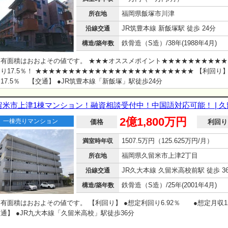
福岡県飯塚市川津
所在地
JR筑豊本線 新飯塚駅 徒歩 24分
沿線交通
鉄骨造（S造）/38年(1988年4月)
構造/築年数
有面積はおおよその値です。 ★★★オススメポイント★★★★★★★★★★
り17.5％！ ★★★★★★★★★★★★★★★★★★★★★★★★ 【利回り】
17.5％ 【交通】 ●JR筑豊本線「新飯塚」駅徒歩24分
留米市上津1棟マンション！融資相談受付中！中国語対応可能！ | 
2億1,800万円
一棟売りマンション
価格
利回り
1507.5万円（125.625万円/月）
満室時年収
福岡県久留米市上津2丁目
所在地
JR久大本線 久留米高校前駅 徒歩 3
沿線交通
鉄骨造（S造）/25年(2001年4月)
構造/築年数
有面積はおおよその値です。 【利回り】 ●想定利回り6.92％ ●想定月収12
通】 ●JR九大本線「久留米高校」駅徒歩36分