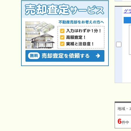
グ
地域・エ
6
件中