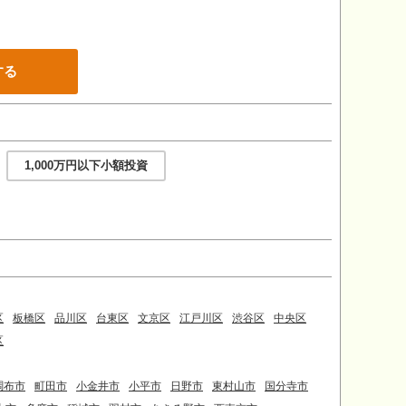
する
1,000万円以下小額投資
区
板橋区
品川区
台東区
文京区
江戸川区
渋谷区
中央区
区
調布市
町田市
小金井市
小平市
日野市
東村山市
国分寺市