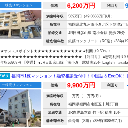
6,200万円
一棟売りマンション
価格
利回り
589万円（49.0833万円/月）
満室時年収
福岡県北九州市小倉北区下到津2丁
所在地
JR日田彦山線 南小倉駅 徒歩 25分
沿線交通
構造/築年数
★オススメポイント★★★★★★★★★★★★★ ●利回り9.50％！
★★★★★★★★★★★★★★★★★★★★★★ 【利回り】 ●想定利回り9.
年収589万円 【交通】 ●JR日田彦山線「南小倉」駅徒歩25分 English availab
福岡市1棟マンション！融資相談受付中！中国語＆EngOK！ 
9,900万円
一棟売りマンション
価格
利回り
－万円（－万円/月）
満室時年収
福岡県福岡市南区五十川2丁目
所在地
JR鹿児島本線 竹下駅 徒歩 18分
沿線交通
鉄骨造（S造）/38年(1988年7月)
構造/築年数