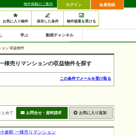
物件掲載のご案内
ログイン
会員登録
お気に入り物件
保存した条件
物件提案を受ける
し
学ぶ
動画チャンネル
セミナー情報検索
滞納・退去
相続・税金
金融・保険
空室対策
賃貸管理
土地活用
口コミ
ション 収益物件
特集から収益物件を探す
県 一棟売りマンションの収益物件を探す
1,000万円以下小額投
早い者勝ち東京23区
10%以上アパート投
現況満室で安心物件
人気の築浅・新築物
資
資
件
内
この条件でメールを受け取る
まとめて
お問合せ・資料請求
お気に入り追加
南小倉駅 一棟売りマンション