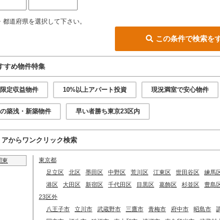
・都道府県を選択して下さい。
この条件で検索を
すすめ物件特集
限定収益物件
10%以上アパート投資
現況満室で安心物件
の築浅・新築物件
早い者勝ち東京23区内
リアからワンクリック検索
東京都
関東
足立区
北区
墨田区
中野区
荒川区
江東区
世田谷区
練馬
港区
大田区
新宿区
千代田区
目黒区
葛飾区
杉並区
豊島
23区外
八王子市
立川市
武蔵野市
三鷹市
青梅市
府中市
昭島市