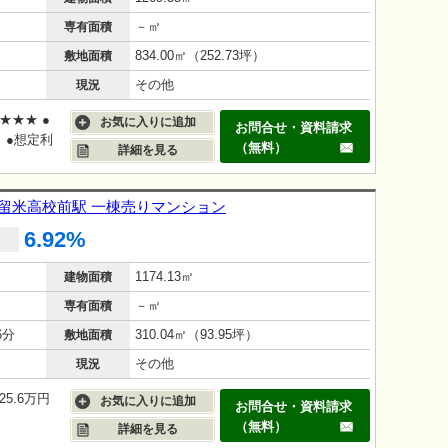
－㎡
専有面積
834.00㎡（252.73坪）
敷地面積
その他
現況
★★★ ●
お気に入りに追加
お問合せ・資料請求
 ●想定利
（無料）
詳細を見る
久留米高校前駅 一棟売りマンション
6.92%
1174.13㎡
建物面積
－㎡
専有面積
6分
310.04㎡（93.95坪）
敷地面積
その他
現況
5.6万円
お気に入りに追加
お問合せ・資料請求
（無料）
詳細を見る