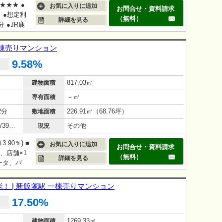
★★★ ●
お気に入りに追加
お問合せ・資料請求
 ●想定利
（無料）
詳細を見る
 ●JR鹿
一棟売りマンション
9.58%
817.03㎡
建物面積
－㎡
専有面積
2分
226.91㎡（68.76坪）
敷地面積
鉄骨鉄筋コンクリート造（SRC造）/39年(1987年2月)
その他
現況
90％) ■
お気に入りに追加
お問合せ・資料請求
戸、店舗×1
（無料）
詳細を見る
ータ、バ
ング、室
ベータ制
 | 新飯塚駅 一棟売りマンション
/平米 ■現
17.50%
1269.33㎡
建物面積