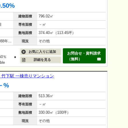
9.50%
796.02㎡
建物面積
目
－㎡
専有面積
374.40㎡（113.45坪）
敷地面積
鉄筋コンクリート（RC造）/38年(1988年6月)
その他
現況
お気に入りに追加
お問合せ・資料請求
50％ ●
（無料）
詳細を見る
le
| 竹下駅 一棟売りマンション
－%
513.36㎡
建物面積
－㎡
専有面積
330.00㎡（100坪）
敷地面積
その他
現況