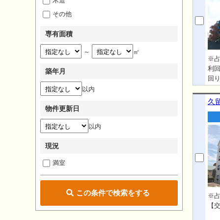
木造
その他
専有面積
～
㎡
※占
利回
築年月
回り
以内
久
物件更新日
以内
現況
満室
この条件で検索をする
※占
【交