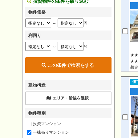
投資物件の条件を絞り込む
物件価格
～
円
利回り
～
％
★★
★★
この条件で検索をする
想定
建物構造
エリア・沿線を選択
物件種別
投資マンション
一棟売りマンション