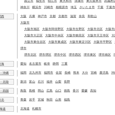
国立市
福生市
狛江市
東大和市
清瀬市
東久留米市
武蔵村
神奈川
横浜市
川崎市
相模原市
埼玉
さいたま市
千葉
千葉
大阪
兵庫
神戸市
京都
京都市
滋賀
奈良
和歌山
関西
大阪市
大阪市旭区
大阪市阿倍野区
大阪市生野区
大阪市北区
大阪市
大阪市大正区
大阪市中央区
大阪市鶴見区
大阪市天王寺区
大
大阪市東住吉区
大阪市東成区
大阪市東淀川区
大阪市平野区
堺市
堺市北区
堺市堺区
堺市中区
堺市西区
堺市東区
堺市南区
愛知
名古屋市
岐阜
静岡
三重
東海
福岡
北九州市
福岡市
佐賀
長崎
熊本
大分
宮崎
鹿児島
沖
・沖縄
新潟
富山
石川
福井
山梨
長野
・北陸
鳥取
島根
岡山
広島
山口
徳島
香川
愛媛
高知
・四国
青森
岩手
宮城
秋田
山形
福島
東北
北海道
札幌市
海道