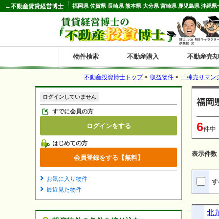
←不動産賃貸経営博士
福岡県 佐賀県 長崎県 熊本県 大分県 宮崎県 鹿児島県 
物件検索
不動産購入
不動産売却
不動産投資博士トップ
>
収益物件
>
一棟売りマン
都道府県別の収益物件一覧
ログインしていません
福岡
北
東
関
信
東
関
中
九
神奈川
和歌山
鹿児島
青森
秋田
岩手
宮城
山形
福島
東京
埼玉
千葉
茨城
栃木
群馬
新潟
富山
石川
福井
長野
山梨
静岡
愛知
岐阜
三重
大阪
兵庫
京都
滋賀
奈良
鳥取
岡山
島根
広島
山口
香川
徳島
愛媛
高知
福岡
佐賀
長崎
熊本
大分
宮崎
沖縄
すでに会員の方
6
ログインをする
海
北
東
州・
海
西
国・
州
件中
はじめての方
道
北
四
表示件数
会員登録をする【無料】
陸
国
お気に入り物件
す
最近見た物件
北