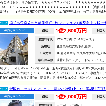
有面積はおおよその値です。 ★★★オススメポイント★★★★★★★★★★
り8.16％！ ★★★★★★★★★★★★★★★★★★★★★★★★ 【利回り】
8.16％ ●想定年収857.04万円 【交通】 ●JR鹿児島本線「竹下」駅徒歩18分
本線「笹原」駅徒歩18分 English available
鹿児島県鹿児島市新屋敷町 1棟マンション | 鹿児島中央駅 
1億2,600万円
一棟売りマンション
価格
利回り
1207.2万円（100.6万円/月）
満室時年収
鹿児島県鹿児島市新屋敷町
所在地
JR鹿児島本線 鹿児島中央駅 徒歩 3
沿線交通
構造/築年数
徒歩3分】利回り9％ S62年SRC造 近商■満室想定利回り9.58％(現況利回り3.
62年築SRC造7階建て (1K×4戸、1DK×2戸、2K×4戸、2DK×4戸、事務所×1
P4台) ■鹿児島市電第1期線「新屋敷」駅 徒歩3分 ■設備：都市ガス、エレベ
・トイレ別、温水洗浄便座、 独立洗面台、給湯、エアコン、フローリ
洗濯機置場 ■修繕履歴：爆裂補修工事（20万円）令和2年5月 エレ
飯塚市川津1棟マンション！融資相談受付中！中国語対応可能！
ニューアル工事（約445万円）令和3年3月 ■相続税路線価：115000円
1億5,000万円
一棟売りマンション
有姿・公簿売買 ・一部、オーナー様…
価格
利回り
－万円（－万円/月）
満室時年収