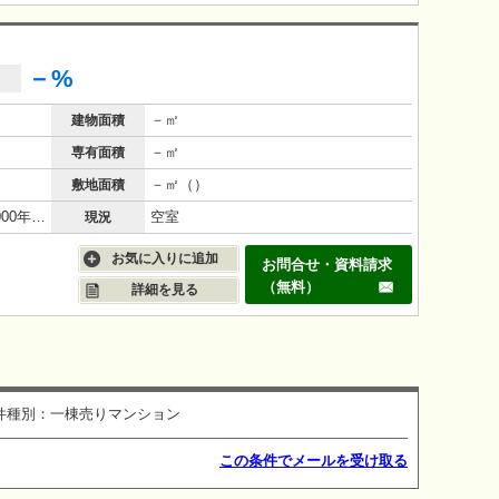
－%
－㎡
建物面積
－㎡
専有面積
－㎡（）
敷地面積
鉄筋コンクリート（RC造）/26年(2000年8月)
空室
現況
お気に入りに追加
お問合せ・資料請求
（無料）
詳細を見る
件種別：一棟売りマンション
この条件でメールを受け取る