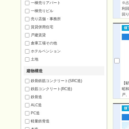
一棟売りアパート
※占
利回
一棟売りビル
回り
売り店舗・事務所
児島
賃貸併用住宅
戸建賃貸
倉庫工場その他
ホテルペンション
土地
建物構造
鉄骨鉄筋コンクリート(SRC造)
【駅
鉄筋コンクリート(RC造)
昭和
戸、
鉄骨造
ス
ALC造
内
御リ
PC造
況
軽量鉄骨造