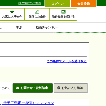
物件掲載のご案内
ログイン
会員登録
お気に入り物件
保存した条件
物件提案を受ける
し
学ぶ
動画チャンネル
セミナー情報検索
滞納・退去
相続・税金
金融・保険
空室対策
賃貸管理
土地活用
口コミ
特集から収益物件を探す
1,000万円以下小額投
早い者勝ち東京23区
10%以上アパート投
現況満室で安心物件
人気の築浅・新築物
資
資
件
内
この条件でメールを受け取る
まとめて
お問合せ・資料請求
お気に入り追加
| 伊予三島駅 一棟売りマンション