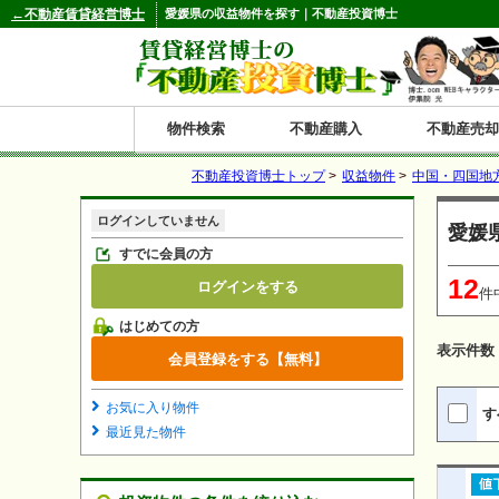
←不動産賃貸経営博士
愛媛県の収益物件を探す｜不動産投資博士
物件検索
不動産購入
不動産売却
不動産投資博士トップ
>
収益物件
>
中国・四国地
都道府県別の収益物件一覧
ログインしていません
愛媛
北
東
関
信
東
関
中
九
神奈川
和歌山
鹿児島
青森
秋田
岩手
宮城
山形
福島
東京
埼玉
千葉
茨城
栃木
群馬
新潟
富山
石川
福井
長野
山梨
静岡
愛知
岐阜
三重
大阪
兵庫
京都
滋賀
奈良
鳥取
岡山
島根
広島
山口
香川
徳島
愛媛
高知
福岡
佐賀
長崎
熊本
大分
宮崎
沖縄
すでに会員の方
12
ログインをする
海
北
東
州・
海
西
国・
州
件
はじめての方
道
北
四
表示件数
会員登録をする【無料】
陸
国
お気に入り物件
す
最近見た物件