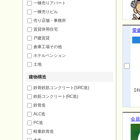
一棟売りアパート
一棟売りビル
売り店舗・事務所
賃貸併用住宅
愛
戸建賃貸
倉庫工場その他
ホテルペンション
土地
建物構造
鉄骨鉄筋コンクリート(SRC造)
【利
鉄筋コンクリート(RC造)
鉄骨造
ALC造
会員
PC造
軽量鉄骨造