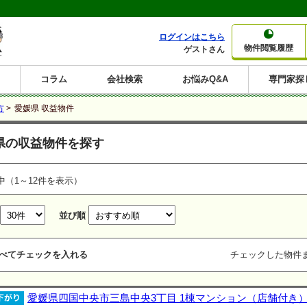
ログインはこちら
物件閲覧履歴
ゲストさん
コラム
会社検索
お悩みQ&A
専門家探
大家さんコラム
賃貸経営コラム
購入コラム
売却コラム
方
>
愛媛県 収益物件
種別から収益物件を探す
利回りから収益物件を探す
県の収益物件を探す
一棟売りマンション
一棟売りアパート
ホテルペンション
投資マンション
一棟売りビル
店舗・事務所
賃貸併用住宅
工場・倉庫
戸建賃貸
新築住宅
土地
利回り10%以上
利回り11%以上
利回り12%以上
利回り13%以上
利回り14%以上
利回り15%以上
利回り16%以上
利回り7%以上
利回り8%以上
利回り9%以上
中（1～12件を表示）
並び順
べてチェックを入れる
チェックした物件
愛媛県四国中央市三島中央3丁目 1棟マンション（店舗付き） 