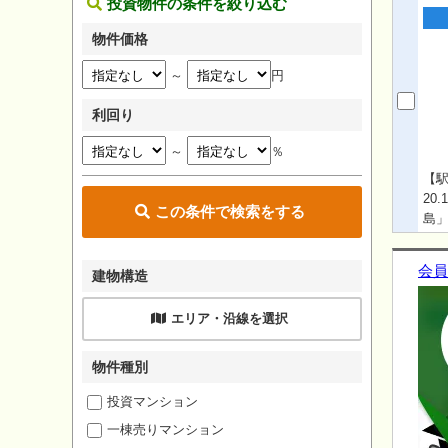
投資物件の条件を絞り込む
物件価格
～
円
利回り
～
％
【駅
20
この条件で検索をする
島
ャワ
示
会員
建物構造
す
エリア・沿線を選択
物件種別
投資マンション
一棟売りマンション