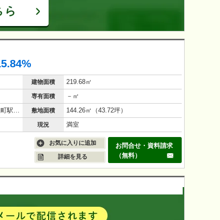
15.84%
219.68㎡
建物面積
－㎡
専有面積
伊予鉄道環状線(JR松山駅経由) 木屋町駅 徒歩 11分
144.26㎡（43.72坪）
敷地面積
満室
現況
お気に入りに追加
お問合せ・資料請求
（無料）
詳細を見る