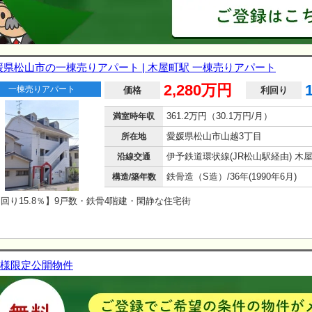
媛県松山市の一棟売りアパート | 木屋町駅 一棟売りアパート
2,280万円
一棟売りアパート
価格
利回り
361.2万円（30.1万円/月）
満室時年収
愛媛県松山市山越3丁目
所在地
沿線交通
鉄骨造（S造）/36年(1990年6月)
構造/築年数
回り15.8％】9戸数・鉄骨4階建・閑静な住宅街
様限定公開物件