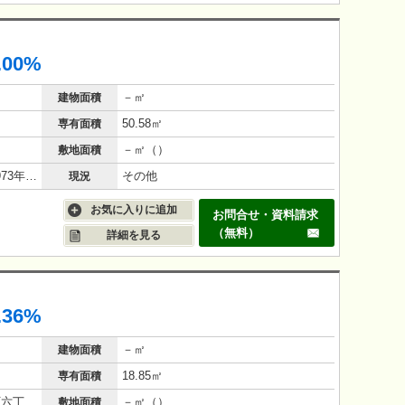
.00%
－㎡
建物面積
50.58㎡
専有面積
－㎡（）
敷地面積
鉄筋コンクリート（RC造）/53年(1973年4月)
その他
現況
お気に入りに追加
お問合せ・資料請求
（無料）
詳細を見る
.36%
－㎡
建物面積
18.85㎡
専有面積
伊予鉄道環状線(JR松山駅経由) 萱町六丁目駅 徒歩 9分
－㎡（）
敷地面積