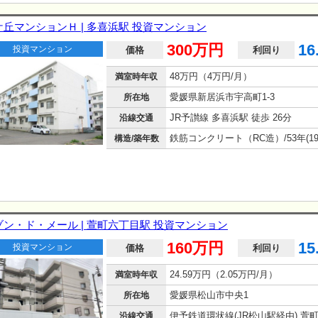
ケ丘マンションＨ | 多喜浜駅 投資マンション
300万円
16
投資マンション
価格
利回り
48万円（4万円/月）
満室時年収
愛媛県新居浜市宇高町1-3
所在地
JR予讃線 多喜浜駅 徒歩 26分
沿線交通
構造/築年数
ゾン・ド・メール | 萱町六丁目駅 投資マンション
160万円
15
投資マンション
価格
利回り
24.59万円（2.05万円/月）
満室時年収
愛媛県松山市中央1
所在地
沿線交通