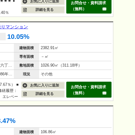
★★★ ●
お気に入りに追加
お問合せ・資料請求
（無料）
詳細を見る
0.40％
棟売りマンション
10.05%
2382.91㎡
建物面積
－㎡
専有面積
伊予鉄道環状線(JR松山駅経由) 本町六丁目駅 徒歩 15分
1026.90㎡（311.18坪）
敷地面積
鉄筋コンクリート（RC造）/40年(1986年2月)
その他
現況
67％） ■
お気に入りに追加
お問合せ・資料請求
■修繕履歴：
（無料）
詳細を見る
、エレベー
濯機置
■現況有
 ★おすす
8.47%
106.86㎡
建物面積