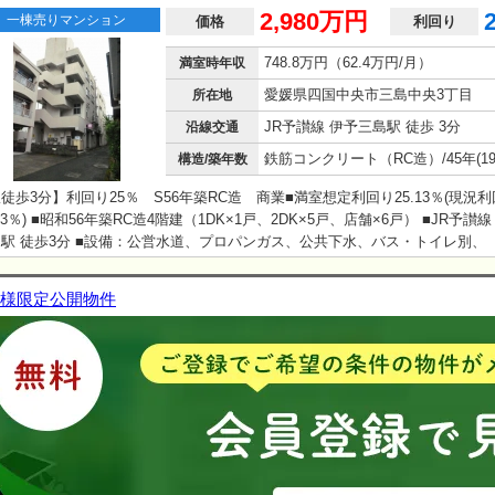
2,980万円
一棟売りマンション
価格
利回り
748.8万円（62.4万円/月）
満室時年収
愛媛県四国中央市三島中央3丁目
所在地
JR予讃線 伊予三島駅 徒歩 3分
沿線交通
構造/築年数
徒歩3分】利回り25％ S56年築RC造 商業■満室想定利回り25.13％(現況
.13％) ■昭和56年築RC造4階建（1DK×1戸、2DK×5戸、店舗×6戸） ■JR予讃
」駅 徒歩3分 ■設備：公営水道、プロパンガス、公共下水、バス・トイレ
ー、独立洗面台、給湯、CATV、バルコニー ■相続税路線価：26000円/平米 
・現況有姿・公簿売買 ・本物件のプロパンガス契約については、継承必須でご
様限定公開物件
。