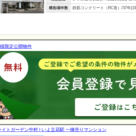
構造/築年数
様限定公開物件
ライトガーデン中村 | いよ立花駅 一棟売りマンション