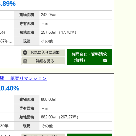
8.89%
242.95㎡
建物面積
－㎡
専有面積
5分
157.68㎡（47.78坪）
敷地面積
鉄筋コンクリート（RC造）/39年(1987年1月)
その他
現況
お気に入りに追加
お問合せ・資料請求
（無料）
詳細を見る
江駅 一棟売りマンション
10.40%
800.00㎡
建物面積
－㎡
専有面積
882.00㎡（267.27坪）
敷地面積
鉄筋コンクリート（RC造）/37年(1989年5月)
その他
現況