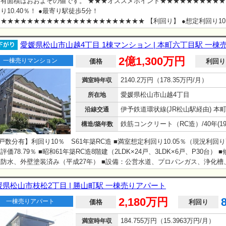
有面積はおおよその値です。 ★★★オススメポイント★★★★★★★★★★
り10.40％！ ●最寄り駅徒歩5分！
★★★★★★★★★★★★★★★★★★★★★★ 【利回り】 ●想定利回り1
定年収853万円 【交通】 ●JR伊讃線「川之江」駅徒歩5分 English available
愛媛県松山市山越4丁目 1棟マンション | 本町六丁目駅 一
2億1,300万円
一棟売りマンション
価格
利回り
2140.2万円（178.35万円/月）
満室時年収
愛媛県松山市山越4丁目
所在地
沿線交通
構造/築年数
戸数分有】利回り10％ S61年築RC造 ■満室想定利回り10.05％（現況利回り7.
評価78.79％ ■昭和61年築RC造8階建（2LDK×24戸、3LDK×6戸、P30台） 
防水、外壁塗装済み（平成27年） ■設備：公営水道、プロパンガス、浄化槽
ー、バス・トイレ別、駐輪場あり 温水洗浄便座、独立洗面台、室内洗
エアコン、インターネット対応、バルコニー ■相続税路線価：79000円/平米 
媛県松山市枝松2丁目 | 勝山町駅 一棟売りアパート
、公簿売買 ・本物件のプロパンガス契約については、継承必須でございます。
2,180万円
一棟売りアパート
はこちら★https://lin.ee/H…
価格
利回り
184.755万円（15.3963万円/月）
満室時年収