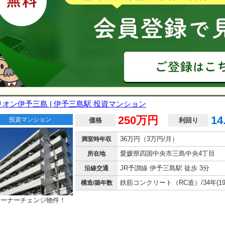
リオン伊予三島 | 伊予三島駅 投資マンション
250万円
14
投資マンション
価格
利回り
36万円（3万円/月）
満室時年収
愛媛県四国中央市三島中央4丁目
所在地
JR予讃線 伊予三島駅 徒歩 3分
沿線交通
構造/築年数
オーナーチェンジ物件！