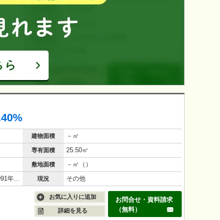
.40%
－㎡
建物面積
25.50㎡
専有面積
－㎡（）
敷地面積
鉄筋コンクリート（RC造）/34年(1991年10月)
その他
現況
お気に入りに追加
お問合せ・資料請求
（無料）
詳細を見る