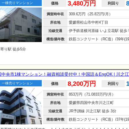
3,480万円
一棟売りマンション
価格
利回り
309.6万円（25.8万円/月）
満室時年収
愛媛県松山市中村4丁目
所在地
伊予鉄道横河原線 いよ立花駅 徒歩 
沿線交通
構造/築年数
寄り駅 徒歩5分
国中央市1棟マンション！融資相談受付中！中国語＆EngOK | 川之
8,200万円
一棟売りマンション
価格
利回り
853万円（71.0833万円/月）
満室時年収
愛媛県四国中央市川之江町
所在地
JR予讃線 川之江駅 徒歩 3分
沿線交通
構造/築年数