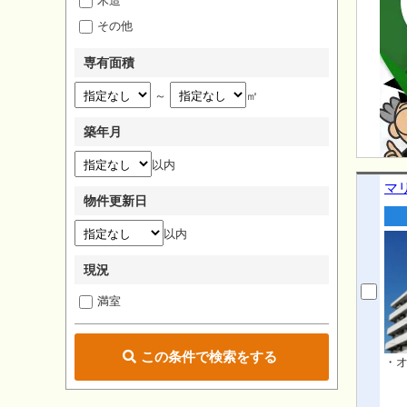
木造
その他
専有面積
～
㎡
築年月
以内
マ
物件更新日
以内
現況
満室
この条件で検索をする
・