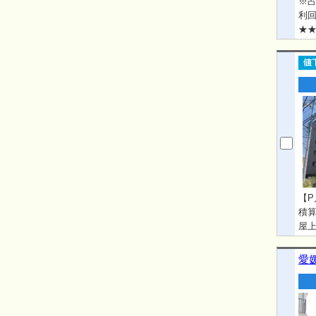
※占
利回
★★
●想
【P
積算
屋上
タ
場、
愛
姿
め物件