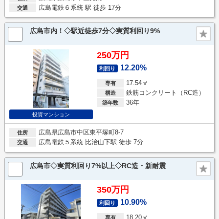
広島電鉄６系統 駅 徒歩 17分
交通
広島市内！◇駅近徒歩7分◇実質利回り9%
250万円
12.20%
利回り
17.54㎡
専有
鉄筋コンクリート（RC造）
構造
36年
築年数
投資マンション
広島県広島市中区東平塚町8-7
住所
広島電鉄５系統 比治山下駅 徒歩 7分
交通
広島市◇実質利回り7%以上◇RC造・新耐震
350万円
10.90%
利回り
18.20㎡
専有