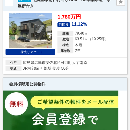
務所付き
1,780万円
11.12%
利回り
79.48㎡
建物
63.51㎡（19.25坪）
敷地
木造
構造
2年
築年数
一棟売りアパート
広島県広島市安佐北区可部町大字南原
住所
JR可部線 可部駅 徒歩 56分
交通
会員様限定公開物件