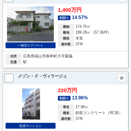
1,400万円
14.57%
利回り
174.76㎡
建物
189.28㎡（57.36坪）
敷地
木造
構造
37年
築年数
一棟売りアパート
広島県福山市御幸町大字森脇
住所
駅
交通
メゾン・ド・ヴィラージュ
220万円
13.96%
利回り
17.98㎡
専有
鉄筋コンクリート（RC造）
構造
37年
築年数
投資マンション