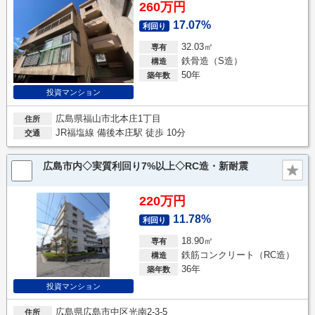
260万円
17.07%
利回り
32.03㎡
専有
鉄骨造（S造）
構造
50年
築年数
投資マンション
広島県福山市北本庄1丁目
住所
JR福塩線 備後本庄駅 徒歩 10分
交通
広島市内◇実質利回り7%以上◇RC造・新耐震
220万円
11.78%
利回り
18.90㎡
専有
鉄筋コンクリート（RC造）
構造
36年
築年数
投資マンション
広島県広島市中区光南2-3-5
住所