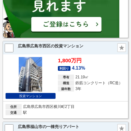
広島県広島市西区の投資マンション
1,800万円
4.13%
利回り
21.19㎡
専有
鉄筋コンクリート（RC造）
構造
3年
築年数
投資マンション
広島県広島市西区横川町2丁目
住所
駅
交通
広島県福山市の一棟売りアパート