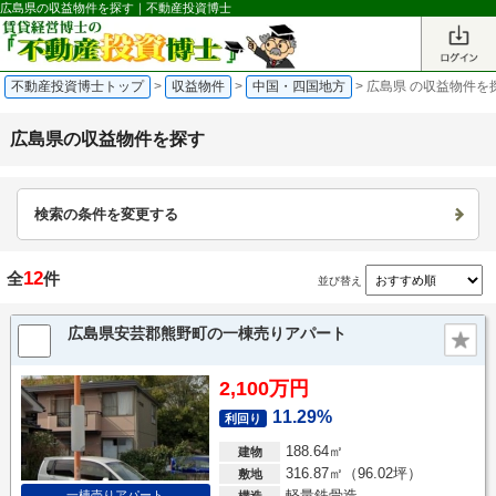
広島県の収益物件を探す｜不動産投資博士
不動産投資博士トップ
>
収益物件
>
中国・四国地方
>
広島県 の収益物件を
広島県の収益物件を探す
検索の条件を変更する
12
全
件
並び替え
広島県安芸郡熊野町の一棟売りアパート
2,100万円
11.29%
利回り
188.64㎡
建物
316.87㎡（96.02坪）
敷地
軽量鉄骨造
一棟売りアパート
構造