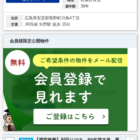
39年
築年数
広島県安芸郡熊野町川角4丁目
住所
JR呉線 矢野駅 徒歩 15分
交通
会員様限定公開物件
【満室稼働】利回り10％ R5年築木造 事