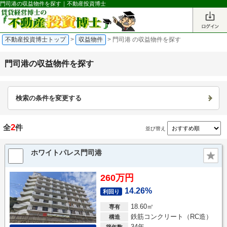
門司港の収益物件を探す｜不動産投資博士
不動産投資博士トップ
>
収益物件
>
門司港 の収益物件を探す
門司港の収益物件を探す
検索の条件を変更する
2
全
件
並び替え
ホワイトパレス門司港
260万円
14.26%
利回り
18.60㎡
専有
鉄筋コンクリート（RC造）
構造
34年
築年数