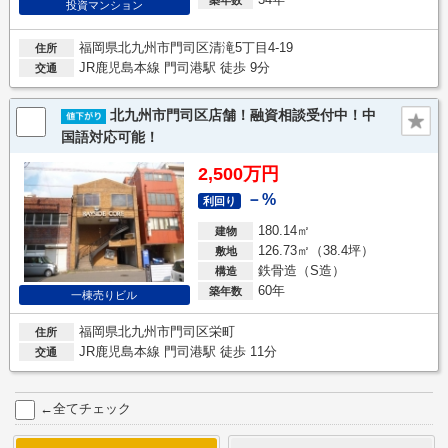
投資マンション
福岡県北九州市門司区清滝5丁目4-19
住所
JR鹿児島本線 門司港駅 徒歩 9分
交通
北九州市門司区店舗！融資相談受付中！中
国語対応可能！
2,500万円
－%
利回り
180.14㎡
建物
126.73㎡（38.4坪）
敷地
鉄骨造（S造）
構造
60年
築年数
一棟売りビル
福岡県北九州市門司区栄町
住所
JR鹿児島本線 門司港駅 徒歩 11分
交通
←全てチェック