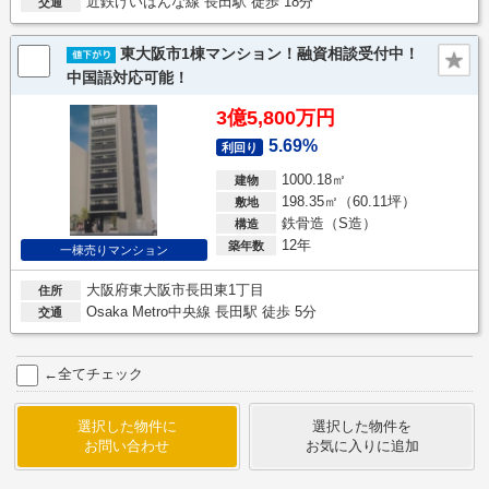
近鉄けいはんな線 長田駅 徒歩 18分
交通
東大阪市1棟マンション！融資相談受付中！
中国語対応可能！
3億5,800万円
5.69%
利回り
1000.18㎡
建物
198.35㎡（60.11坪）
敷地
鉄骨造（S造）
構造
12年
築年数
一棟売りマンション
大阪府東大阪市長田東1丁目
住所
Osaka Metro中央線 長田駅 徒歩 5分
交通
←全てチェック
選択した物件に
選択した物件を
お問い合わせ
お気に入りに追加