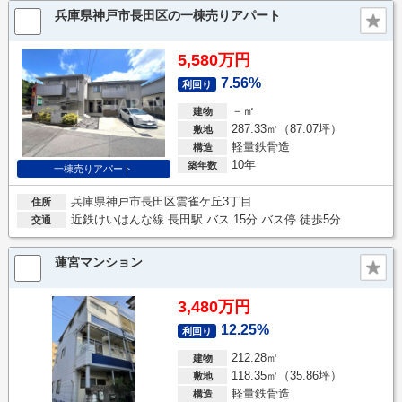
兵庫県神戸市長田区の一棟売りアパート
5,580万円
7.56%
利回り
－㎡
建物
287.33㎡（87.07坪）
敷地
軽量鉄骨造
構造
10年
築年数
一棟売りアパート
兵庫県神戸市長田区雲雀ケ丘3丁目
住所
近鉄けいはんな線 長田駅 バス 15分 バス停 徒歩5分
交通
蓮宮マンション
3,480万円
12.25%
利回り
212.28㎡
建物
118.35㎡（35.86坪）
敷地
軽量鉄骨造
構造