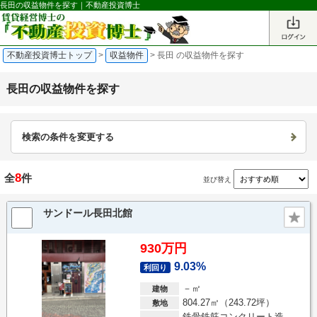
長田の収益物件を探す｜不動産投資博士
不動産投資博士トップ
>
収益物件
>
長田 の収益物件を探す
長田の収益物件を探す
検索の条件を変更する
8
全
件
並び替え
サンドール長田北館
930万円
9.03%
利回り
－㎡
建物
804.27㎡（243.72坪）
敷地
鉄骨鉄筋コンクリート造