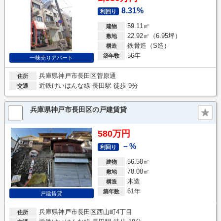
8.31%
利回り
59.11㎡
建物
22.92㎡（6.95坪）
敷地
鉄骨造（S造）
構造
56年
築年数
一棟売りアパート
兵庫県神戸市長田区菅原通
住所
近鉄けいはんな線 長田駅 徒歩 9分
交通
兵庫県神戸市長田区の戸建賃貸
580万円
－%
利回り
56.58㎡
建物
78.08㎡
敷地
木造
構造
61年
築年数
戸建賃貸
兵庫県神戸市長田区西山町4丁目
住所