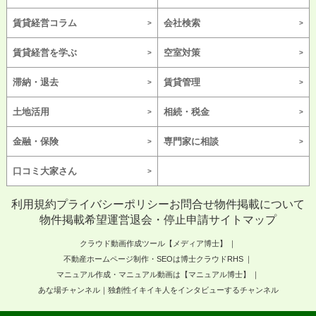
賃貸経営コラム
会社検索
賃貸経営を学ぶ
空室対策
滞納・退去
賃貸管理
土地活用
相続・税金
金融・保険
専門家に相談
口コミ大家さん
利用規約
プライバシーポリシー
お問合せ
物件掲載について
物件掲載希望
運営
退会・停止申請
サイトマップ
クラウド動画作成ツール【メディア博士】
不動産ホームページ制作・SEOは博士クラウドRHS
マニュアル作成・マニュアル動画は【マニュアル博士】
あな場チャンネル｜独創性イキイキ人をインタビューするチャンネル