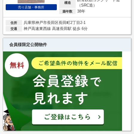
構造
（SRC造）
売り店舗・事務所
38年
築年数
兵庫県神戸市長田区長田町2丁目2-1
住所
神戸高速東西線 高速長田駅 徒歩 6分
交通
会員様限定公開物件