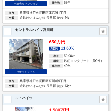
57年
築年数
一棟売りマンション
兵庫県神戸市長田区蓮宮通1丁目
住所
近鉄けいはんな線 長田駅 徒歩 4分
交通
セントラルハイツ宮川町
650万円
11.63%
利回り
50.00㎡
専有
鉄筋コンクリート（RC造）
構造
42年
築年数
投資マンション
兵庫県神戸市長田区宮川町9丁目
住所
近鉄けいはんな線 長田駅 徒歩 13分
交通
ル・ハイツ
1,580万円