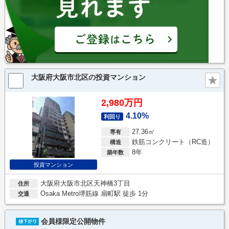
大阪府大阪市北区の投資マンション
2,980万円
4.10%
利回り
27.36㎡
専有
鉄筋コンクリート（RC造）
構造
8年
築年数
投資マンション
大阪府大阪市北区天神橋3丁目
住所
Osaka Metro堺筋線 扇町駅 徒歩 1分
交通
会員様限定公開物件