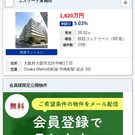
エスリード東梅田
1,620万円
5.03%
利回り
20.52㎡
専有
鉄筋コンクリート（RC造）
構造
23年
築年数
投資マンション
大阪府大阪市北区中崎1丁目
住所
Osaka Metro谷町線 中崎町駅 徒歩 3分
交通
会員様限定公開物件