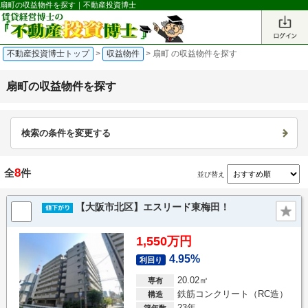
扇町の収益物件を探す｜不動産投資博士
不動産投資博士トップ
>
収益物件
>
扇町 の収益物件を探す
扇町の収益物件を探す
検索の条件を変更する
8
全
件
並び替え
【大阪市北区】エスリード東梅田！
1,550万円
4.95%
利回り
20.02㎡
専有
鉄筋コンクリート（RC造）
構造
23年
築年数