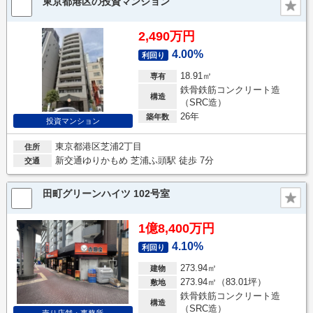
東京都港区の投資マンション
2,490万円
4.00%
利回り
18.91㎡
専有
鉄骨鉄筋コンクリート造
構造
（SRC造）
26年
築年数
投資マンション
東京都港区芝浦2丁目
住所
新交通ゆりかもめ 芝浦ふ頭駅 徒歩 7分
交通
田町グリーンハイツ 102号室
1億8,400万円
4.10%
利回り
273.94㎡
建物
273.94㎡（83.01坪）
敷地
鉄骨鉄筋コンクリート造
構造
（SRC造）
売り店舗・事務所