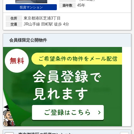
45年
築年数
投資マンション
東京都港区芝浦3丁目
住所
JR山手線 田町駅 徒歩 4分
交通
会員様限定公開物件