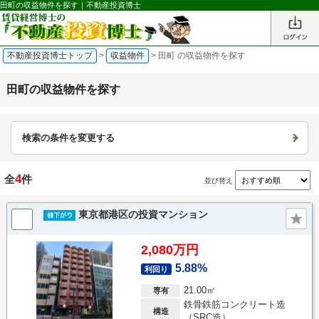
田町の収益物件を探す｜不動産投資博士
不動産投資博士トップ
>
収益物件
>
田町 の収益物件を探す
田町の収益物件を探す
検索の条件を変更する
4
全
件
並び替え
東京都港区の投資マンション
2,080万円
5.88%
利回り
21.00㎡
専有
鉄骨鉄筋コンクリート造
構造
（SRC造）