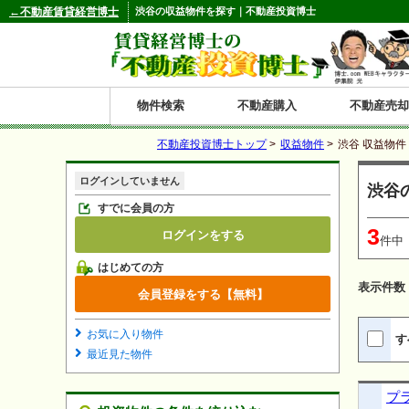
←不動産賃貸経営博士
渋谷の収益物件を探す｜不動産投資博士
物件検索
不動産購入
不動産売却
不動産投資博士トップ
>
収益物件
>
渋谷 収益物件
都道府県別の収益物件一覧
ログインしていません
渋谷
北
東
関
信
東
関
中
九
神奈川
和歌山
鹿児島
青森
秋田
岩手
宮城
山形
福島
東京
埼玉
千葉
茨城
栃木
群馬
新潟
富山
石川
福井
長野
山梨
静岡
愛知
岐阜
三重
大阪
兵庫
京都
滋賀
奈良
鳥取
岡山
島根
広島
山口
香川
徳島
愛媛
高知
福岡
佐賀
長崎
熊本
大分
宮崎
沖縄
すでに会員の方
3
ログインをする
海
北
東
州・
海
西
国・
州
件中
はじめての方
道
北
四
表示件数
会員登録をする【無料】
陸
国
お気に入り物件
す
最近見た物件
プ