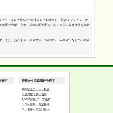
りビル・売り店舗などの1棟売り不動産から、投資マンション・オ
首都圏や大阪・京都・兵庫の関西圏を中心に全国の収益物件を掲載
。
す。また、資産形成・税金対策・相続対策・年金対策などの不動産
を探す
特集から収益物件を探す
10%以上アパート投資
現況満室で安心物件
1,000万円以下小額投資
人気の築浅・新築物件
早い者勝ち東京23区内