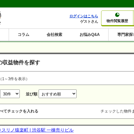
ログインはこちら
物件閲覧履歴
ゲストさん
コラム
会社検索
お悩みQ&A
専門家探
大家さんコラム
賃貸経営コラム
購入コラム
売却コラム
種別から収益物件を探す
利回りから収益物件を探す
の収益物件を探す
一棟売りマンション
一棟売りアパート
ホテルペンション
投資マンション
一棟売りビル
店舗・事務所
賃貸併用住宅
工場・倉庫
戸建賃貸
新築住宅
土地
利回り10%以上
利回り11%以上
利回り12%以上
利回り13%以上
利回り14%以上
利回り15%以上
利回り16%以上
利回り7%以上
利回り8%以上
利回り9%以上
（1～3件を表示）
並び順
べてチェックを入れる
チェックした物件
ラスリノ猿楽町 | 渋谷駅 一棟売りビル