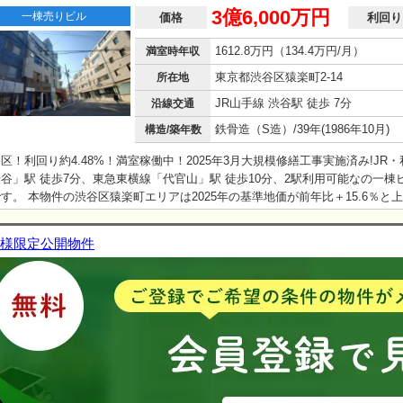
3億6,000万円
一棟売りビル
価格
利回り
1612.8万円（134.4万円/月）
満室時年収
東京都渋谷区猿楽町2-14
所在地
JR山手線 渋谷駅 徒歩 7分
沿線交通
鉄骨造（S造）/39年(1986年10月)
構造/築年数
区！利回り約4.48%！満室稼働中！2025年3月大規模修繕工事実施済み!JR
谷」駅 徒歩7分、東急東横線「代官山」駅 徒歩10分、2駅利用可能なの一棟
す。 本物件の渋谷区猿楽町エリアは2025年の基準地価が前年比＋15.6％と
地価の安定的な伸びが確認されています。(土地価格相場が分かる土地代データ
周辺の再開発が進むことでエリアブランドの向上も期待でき1986年（昭和61
様限定公開物件
がら2025年に大規模修繕工事および外壁塗装工事を実施済みであり建物コン
良好、適切なメンテナンスを経た資産として安定した稼働と堅実な運用が見込
ないでしょうか。 この機会にぜひご検討ください…