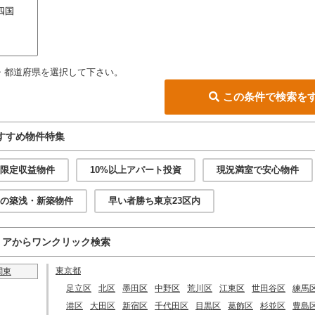
・都道府県を選択して下さい。
この条件で検索を
すすめ物件特集
限定収益物件
10%以上アパート投資
現況満室で安心物件
の築浅・新築物件
早い者勝ち東京23区内
リアからワンクリック検索
東京都
関東
足立区
北区
墨田区
中野区
荒川区
江東区
世田谷区
練馬
港区
大田区
新宿区
千代田区
目黒区
葛飾区
杉並区
豊島