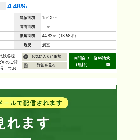
4.48%
152.37㎡
建物面積
－㎡
専有面積
44.83㎡（13.58坪）
敷地面積
満室
現況
・私鉄各線
お気に入りに追加
お問合せ・資料請求
ビルのご紹
（無料）
詳細を見る
上昇してお
調べ) 渋
年）10月
ディション
まれるので