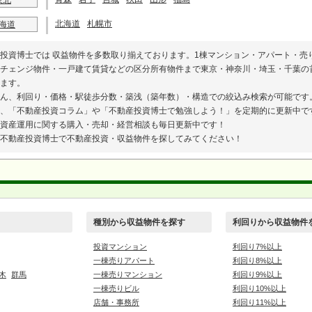
東北
北海道
札幌市
海道
投資博士では 収益物件を多数取り揃えております。1棟マンション・アパート・売
チェンジ物件・一戸建て賃貸などの区分所有物件まで東京・神奈川・埼玉・千葉の
ます。
ん、利回り・価格・駅徒歩分数・築浅（築年数）・構造での絞込み検索が可能です
、「不動産投資コラム」や「不動産投資博士で勉強しよう！」を定期的に更新中で
資産運用に関する購入・売却・経営相談も毎日更新中です！
不動産投資博士で不動産投資・収益物件を探してみてください！
種別から収益物件を探す
利回りから収益物件
投資マンション
利回り7%以上
一棟売りアパート
利回り8%以上
木
群馬
一棟売りマンション
利回り9%以上
一棟売りビル
利回り10%以上
店舗・事務所
利回り11%以上