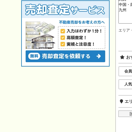
エリア
お
会員
人気
エ