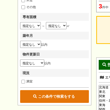
木造
3
その他
件中
専有面積
～
㎡
築年月
以内
物件更新日
以内
現況
エ
満室
この条件で検索をする