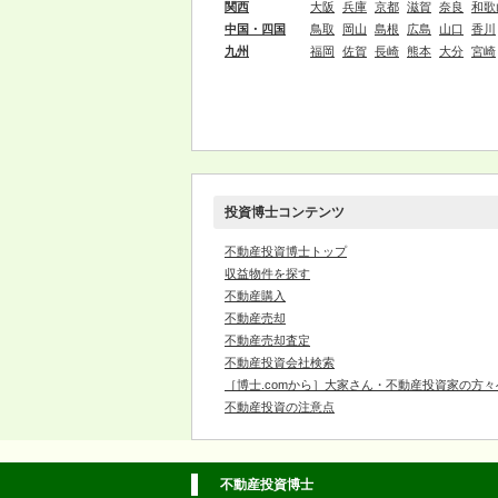
関西
大阪
兵庫
京都
滋賀
奈良
和歌
中国・四国
鳥取
岡山
島根
広島
山口
香川
九州
福岡
佐賀
長崎
熊本
大分
宮崎
投資博士コンテンツ
不動産投資博士トップ
収益物件を探す
不動産購入
不動産売却
不動産売却査定
不動産投資会社検索
［博士.comから］大家さん・不動産投資家の方々
不動産投資の注意点
不動産投資博士