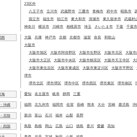
23区外
八王子市
立川市
武蔵野市
三鷹市
青梅市
府中市
昭島市
国立市
福生市
狛江市
東大和市
清瀬市
東久留米市
武蔵村
神奈川
横浜市
川崎市
相模原市
埼玉
さいたま市
千葉
千葉
大阪
兵庫
神戸市
京都
京都市
滋賀
奈良
和歌山
関西
大阪市
大阪市旭区
大阪市阿倍野区
大阪市生野区
大阪市北区
大阪市
大阪市大正区
大阪市中央区
大阪市鶴見区
大阪市天王寺区
大
大阪市東住吉区
大阪市東成区
大阪市東淀川区
大阪市平野区
堺市
堺市北区
堺市堺区
堺市中区
堺市西区
堺市東区
堺市南区
愛知
名古屋市
岐阜
静岡
三重
東海
福岡
北九州市
福岡市
佐賀
長崎
熊本
大分
宮崎
鹿児島
沖
・沖縄
新潟
富山
石川
福井
山梨
長野
・北陸
鳥取
島根
岡山
広島
山口
徳島
香川
愛媛
高知
・四国
青森
岩手
宮城
秋田
山形
福島