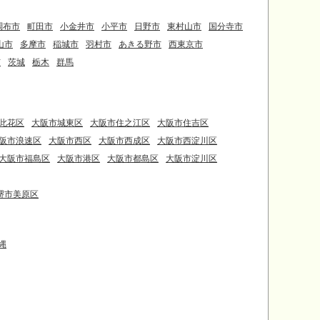
調布市
町田市
小金井市
小平市
日野市
東村山市
国分寺市
山市
多摩市
稲城市
羽村市
あきる野市
西東京市
市
茨城
栃木
群馬
此花区
大阪市城東区
大阪市住之江区
大阪市住吉区
阪市浪速区
大阪市西区
大阪市西成区
大阪市西淀川区
大阪市福島区
大阪市港区
大阪市都島区
大阪市淀川区
堺市美原区
縄