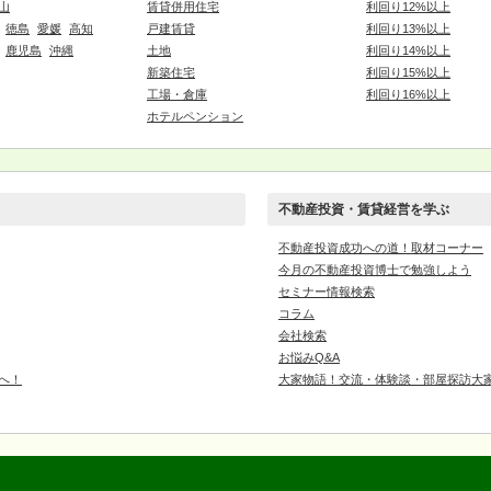
山
賃貸併用住宅
利回り12%以上
徳島
愛媛
高知
戸建賃貸
利回り13%以上
鹿児島
沖縄
土地
利回り14%以上
新築住宅
利回り15%以上
工場・倉庫
利回り16%以上
ホテルペンション
不動産投資・賃貸経営を学ぶ
不動産投資成功への道！取材コーナー
今月の不動産投資博士で勉強しよう
セミナー情報検索
コラム
会社検索
お悩みQ&A
へ！
大家物語！交流・体験談・部屋探訪大