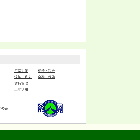
空室対策
相続・税金
滞納・退去
金融・保険
賃貸管理
土地活用
家の会