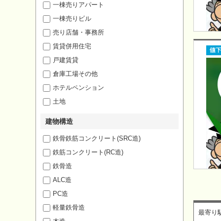
一棟売りアパート
一棟売りビル
売り店舗・事務所
賃貸併用住宅
戸建賃貸
倉庫工場その他
ホテルペンション
土地
建物構造
鉄骨鉄筋コンクリート(SRC造)
鉄筋コンクリート(RC造)
鉄骨造
ALC造
PC造
軽量鉄骨造
最寄り