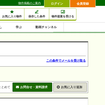
物件掲載のご案内
ログイン
会員登録
お気に入り物件
保存した条件
物件提案を受ける
し
学ぶ
動画チャンネル
セミナー情報検索
滞納・退去
相続・税金
金融・保険
空室対策
賃貸管理
土地活用
口コミ
特集から収益物件を探す
1,000万円以下小額投
早い者勝ち東京23区
10%以上アパート投
現況満室で安心物件
人気の築浅・新築物
資
資
件
内
この条件でメールを受け取る
まとめて
お問合せ・資料請求
お気に入り追加