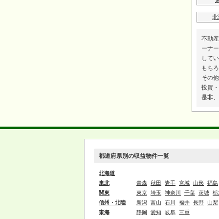
北
不動産
ーナー
してい
もちろ
その他
投資・
是非、
都道府県別の収益物件一覧
北海道
東北
青森
秋田
岩手
宮城
山形
福島
関東
東京
埼玉
神奈川
千葉
茨城
栃
信州・北陸
新潟
富山
石川
福井
長野
山梨
東海
静岡
愛知
岐阜
三重