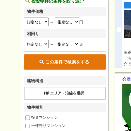
投資物件の条件を絞り込む
物件価格
～
円
利回り
～
％
渋谷
「渋
この条件で検索をする
介で
り、
谷駅
会員
建物構造
築な
は
エリア・沿線を選択
は
物件種別
投資マンション
一棟売りマンション