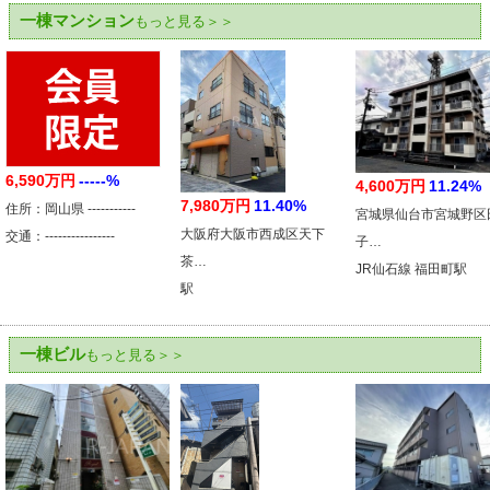
一棟マンション
もっと見る＞＞
6,590万円
-----%
4,600万円
11.24%
7,980万円
11.40%
住所：岡山県 -----------
宮城県仙台市宮城野区
大阪府大阪市西成区天下
交通：----------------
子…
茶…
JR仙石線 福田町駅
駅
一棟ビル
もっと見る＞＞