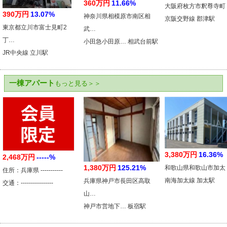
360万円
11.66%
大阪府枚方市釈尊寺町
390万円
13.07%
神奈川県相模原市南区相
京阪交野線 郡津駅
東京都立川市富士見町2
武…
丁…
小田急小田原… 相武台前駅
JR中央線 立川駅
一棟アパート
もっと見る＞＞
3,380万円
16.36%
2,468万円
-----%
1,380万円
125.21%
和歌山県和歌山市加太
住所：兵庫県 -----------
南海加太線 加太駅
兵庫県神戸市長田区高取
交通：----------------
山…
神戸市営地下… 板宿駅