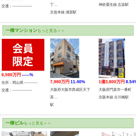
丁…
神鉄粟生線 志染駅
交通：----------------
京急本線 浦賀駅
一棟マンション
もっと見る＞＞
6,590万円
-----%
7,980万円
11.40%
1億3,800万円
8.54
住所：岡山県 -----------
大阪府大阪市西成区天下
大阪府門真市一番町
交通：----------------
茶…
京阪本線 古川橋駅
駅
一棟ビル
もっと見る＞＞