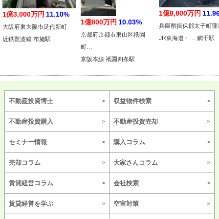
1億8,800万円
11.9
1億3,000万円
11.10%
1億800万円
10.03%
兵庫県揖保郡太子町蓮
大阪府東大阪市足代新町
京都府京都市東山区祇園
JR東海道・… 網干駅
近鉄難波線 布施駅
町…
京阪本線 祇園四条駅
不動産投資博士
収益物件検索
不動産投資購入
不動産投資売却
セミナー情報
購入コラム
売却コラム
大家さんコラム
賃貸経営コラム
会社検索
賃貸経営を学ぶ
空室対策