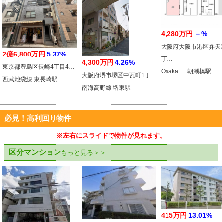
4,280万円
－%
大阪府大阪市港区弁天
2億6,800万円
5.37%
丁…
4,300万円
4.26%
東京都豊島区長崎4丁目4…
Osaka … 朝潮橋駅
大阪府堺市堺区中瓦町1丁
西武池袋線 東長崎駅
南海高野線 堺東駅
必見！高利回り物件
※左右にスライドで物件が見れます。
区分マンション
もっと見る＞＞
415万円
13.01%