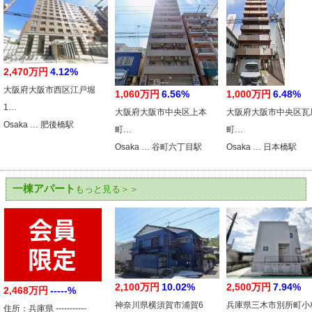
2,470万円
4.12%
大阪府大阪市西区江戸堀
1,060万円
6.56%
1,000万円
6.48%
1…
大阪府大阪市中央区上本
大阪府大阪市中央区瓦
Osaka … 肥後橋駅
町…
町…
Osaka … 谷町六丁目駅
Osaka … 日本橋駅
一棟アパート
もっと見る＞＞
2,100万円
10.02%
2,500万円
7.94%
2,468万円
-----%
神奈川県横須賀市浦賀6
兵庫県三木市別所町小
住所：兵庫県 -----------