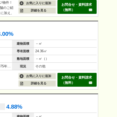
ジ物件！
お気に入りに追加
お問合せ・資料請求
店舗のご紹
（無料）
詳細を見る
とに加え、
物件はす
の人通りか
店が賃貸中
8.00%
り、駅近
できるので
－㎡
建物面積
24.36㎡
専有面積
－㎡（）
敷地面積
鉄筋コンクリート（RC造）/51年(1975年1月)
その他
現況
お気に入りに追加
お問合せ・資料請求
（無料）
詳細を見る
4.88%
－㎡
建物面積