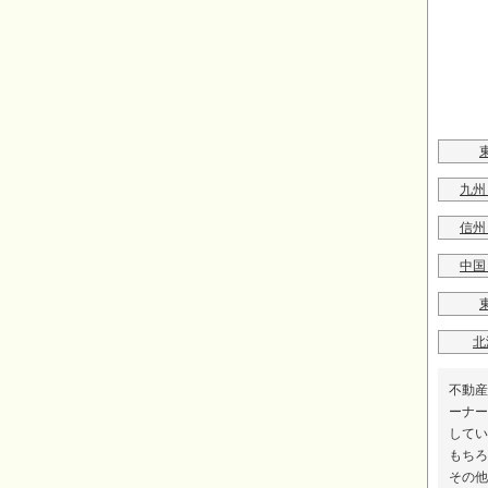
九州
信州
中国
北
不動産
ーナー
してい
もちろ
その他