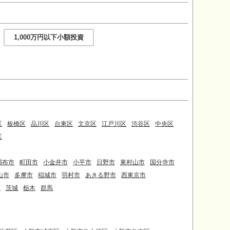
1,000万円以下小額投資
区
板橋区
品川区
台東区
文京区
江戸川区
渋谷区
中央区
区
調布市
町田市
小金井市
小平市
日野市
東村山市
国分寺市
山市
多摩市
稲城市
羽村市
あきる野市
西東京市
市
茨城
栃木
群馬