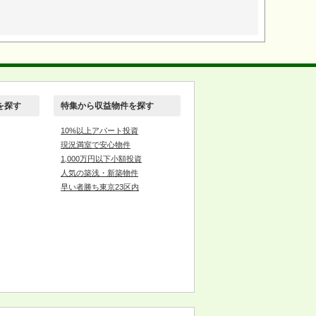
を探す
特集から収益物件を探す
10%以上アパート投資
現況満室で安心物件
1,000万円以下小額投資
人気の築浅・新築物件
早い者勝ち東京23区内