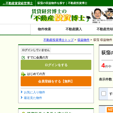
←不動産賃貸経営博士
荻窪の収益物件を探す｜不動産投資博士
物件検索
不動産購入
不動産売却
不動産投資博士トップ
>
収益物件
>
荻窪 収益物件
都道府県別の収益物件一覧
ログインしていません
荻窪
北
東
関
信
東
関
中
九
神奈川
和歌山
鹿児島
青森
秋田
岩手
宮城
山形
福島
東京
埼玉
千葉
茨城
栃木
群馬
新潟
富山
石川
福井
長野
山梨
静岡
愛知
岐阜
三重
大阪
兵庫
京都
滋賀
奈良
鳥取
岡山
島根
広島
山口
香川
徳島
愛媛
高知
福岡
佐賀
長崎
熊本
大分
宮崎
沖縄
すでに会員の方
4
ログインをする
海
北
東
州・
海
西
国・
州
件中
はじめての方
道
北
四
表示件数
会員登録をする【無料】
陸
国
お気に入り物件
す
最近見た物件