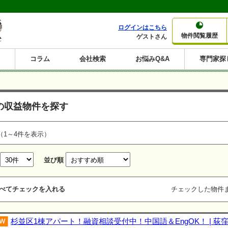
ログインはこちら
物件閲覧履歴
ゲストさん
コラム
会社検索
お悩みQ&A
専門家探
大家さんコラム
賃貸経営コラム
購入コラム
売却コラム
種別から収益物件を探す
利回りから収益物件を探す
の収益物件を探す
一棟売りマンション
一棟売りアパート
ホテルペンション
投資マンション
一棟売りビル
店舗・事務所
賃貸併用住宅
工場・倉庫
戸建賃貸
新築住宅
土地
利回り10%以上
利回り11%以上
利回り12%以上
利回り13%以上
利回り14%以上
利回り15%以上
利回り16%以上
利回り7%以上
利回り8%以上
利回り9%以上
（1～4件を表示）
並び順
べてチェックを入れる
チェックした物件
杉並区1棟アパート！融資相談受付中！中国語＆EngOK！ | 荻