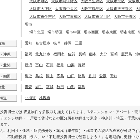
大阪市旭区
大阪市阿倍野区
大阪市生野区
大阪市北区
大阪市
大阪市大正区
大阪市中央区
大阪市鶴見区
大阪市天王寺区
大
大阪市東住吉区
大阪市東成区
大阪市東淀川区
大阪市平野区
堺市
堺市北区
堺市堺区
堺市中区
堺市西区
堺市東区
堺市南区
愛知
名古屋市
岐阜
静岡
三重
東海
福岡
北九州市
福岡市
佐賀
長崎
熊本
大分
宮崎
鹿児島
沖
・沖縄
新潟
富山
石川
福井
山梨
長野
・北陸
鳥取
島根
岡山
広島
山口
徳島
香川
愛媛
高知
・四国
青森
岩手
宮城
秋田
山形
福島
東北
北海道
札幌市
海道
投資博士では 収益物件を多数取り揃えております。1棟マンション・アパート・売
チェンジ物件・一戸建て賃貸などの区分所有物件まで東京・神奈川・埼玉・千葉の
ます。
ん、利回り・価格・駅徒歩分数・築浅（築年数）・構造での絞込み検索が可能です
、「不動産投資コラム」や「不動産投資博士で勉強しよう！」を定期的に更新中で