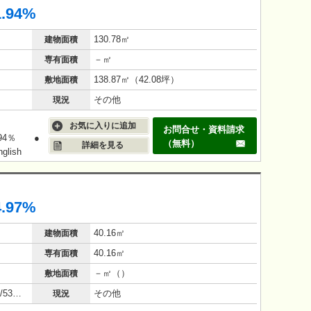
1.94%
130.78㎡
建物面積
－㎡
専有面積
138.87㎡（42.08坪）
敷地面積
その他
現況
お気に入りに追加
お問合せ・資料請求
94％ ●
（無料）
詳細を見る
glish
4.97%
40.16㎡
建物面積
40.16㎡
専有面積
－㎡（）
敷地面積
鉄骨鉄筋コンクリート造（SRC造）/53年(1972年11月)
その他
現況