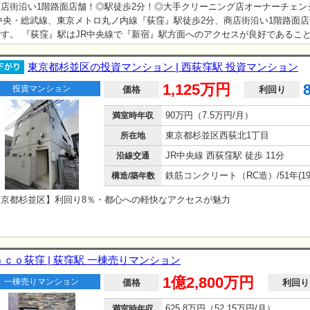
商店街沿い1階路面店舗！◎駅徒歩2分！◎大手クリーニング店オーナーチェン
中央・総武線、東京メトロ丸ノ内線『荻窪』駅徒歩2分、商店街沿い1階路面
です。 『荻窪』駅はJR中央線で『新宿』駅方面へのアクセスが良好であるこ
京メトロ丸ノ内線の始発駅でもあるため、交通利便性の高い駅といえます。 本
らん通り商店街沿いに位置する1階路面店舗で、駅徒歩2分という立地と商店街
東京都杉並区の投資マンション | 西荻窪駅 投資マンション
も、視認性・集客力に期待が持てる区画と考えられ、現在は大手クリーニング
1,125万円
投資マンション
オーナーチェンジ物件です。 クリーニング店は地域の生活に密着した業種であ
価格
利回り
商店街という立地との相性も良いと考えられることから、安定した稼働が期待
90万円（7.5万円/月）
満室時年収
ないかと…
東京都杉並区西荻北1丁目
所在地
JR中央線 西荻窪駅 徒歩 11分
沿線交通
構造/築年数
東京都杉並区】利回り8％・都心への軽快なアクセスが魅力
ｎｃｏ荻窪 | 荻窪駅 一棟売りマンション
1億2,800万円
一棟売りマンション
価格
利回り
625.8万円（52.15万円/月）
満室時年収