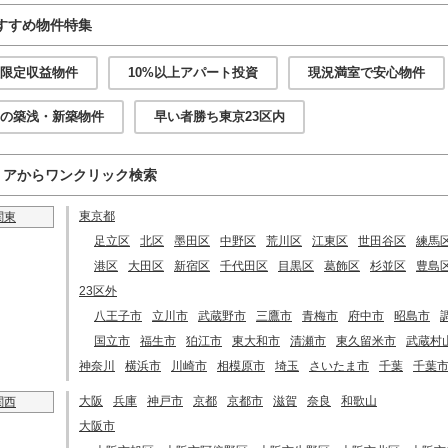
すすめ物件特集
限定収益物件
10%以上アパート投資
現況満室で安心物件
の築浅・新築物件
早い者勝ち東京23区内
リアからワンクリック検索
東京都
関東
足立区
北区
墨田区
中野区
荒川区
江東区
世田谷区
練馬
港区
大田区
新宿区
千代田区
目黒区
葛飾区
杉並区
豊島
23区外
八王子市
立川市
武蔵野市
三鷹市
青梅市
府中市
昭島市
国立市
福生市
狛江市
東大和市
清瀬市
東久留米市
武蔵村
神奈川
横浜市
川崎市
相模原市
埼玉
さいたま市
千葉
千葉
大阪
兵庫
神戸市
京都
京都市
滋賀
奈良
和歌山
関西
大阪市