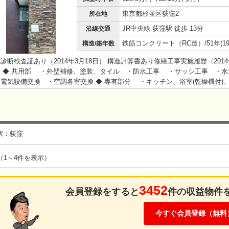
東京都杉並区荻窪2
所在地
JR中央線 荻窪駅 徒歩 13分
沿線交通
構造/築年数
診断検査証あり（2014年3月18日） 構造計算書あり修繕工事実施履歴〈201
〉 ◆ 共用部 ・外壁補修、塗装、タイル ・防水工事 ・サッシ工事 ・水
電気設備交換 ・空調各室交換 ◆ 専有部分 ・キッチン、浴室(乾燥機付)
交換 ・トイレ、温水洗浄便座交換 ・床下防音+無垢フローリング張替 ・
ン交換 ・照明器具交換
駅：荻窪
（1～4件を表示）
3452
会員登録をすると
件の収益物件
今すぐ会員登録（無料