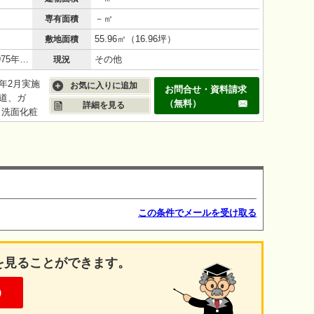
－㎡
専有面積
55.96㎡（16.96坪）
敷地面積
鉄筋コンクリート（RC造）/51年(1975年8月)
その他
現況
4年2月実施
お気に入りに追加
お問合せ・資料請求
道、ガ
（無料）
詳細を見る
、洗面化粧
インター
この条件でメールを受け取る
を見ることができます。
）