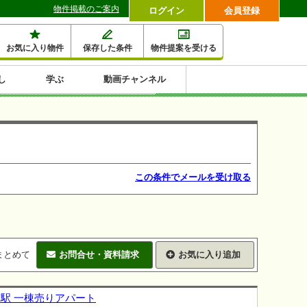
物件掲載のご案内
ログイン
会員登録
お気に入り物件
保存した条件
物件提案を受ける
し
学ぶ
動画チャンネル
セミナー情報検索
滞納・退去
相続・税金
金融・保険
空室対策
賃貸管理
土地活用
口コミ
特集から収益物件を探す
1,000万円以下小額投
早い者勝ち東京23区
10%以上アパート投
現況満室で安心物件
人気の築浅・新築物
資
資
件
内
この条件でメールを受け取る
まとめて
お問合せ・資料請求
お気に入り追加
窪駅 一棟売りアパート