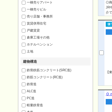
一棟売りアパート
◎
JR
一棟売りビル
介
売り店舗・事務所
東
ず
賃貸併用住宅
ら
戸建賃貸
の
倉庫工場その他
の
は
ホテルペンション
土地
建物構造
鉄骨鉄筋コンクリート(SRC造)
【
鉄筋コンクリート(RC造)
鉄骨造
ALC造
Ｏ
PC造
軽量鉄骨造