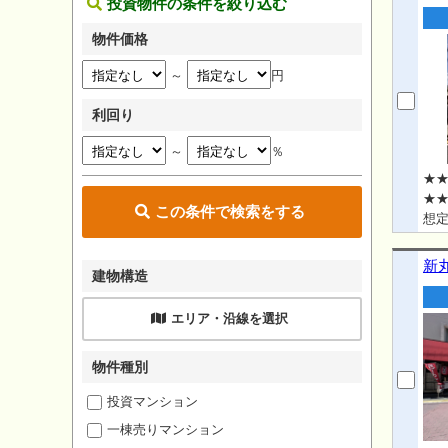
投資物件の条件を絞り込む
物件価格
～
円
利回り
～
％
★★
★★
この条件で検索をする
想定
avai
新
建物構造
エリア・沿線を選択
物件種別
投資マンション
一棟売りマンション