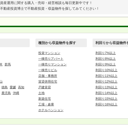
資産運用に関する購入・売却・経営相談も毎日更新中です！
不動産投資博士で不動産投資・収益物件を探してみてください！
種別から収益物件を探す
利回りから収益物件
投資マンション
利回り7%以上
一棟売りアパート
利回り8%以上
木
群馬
一棟売りマンション
利回り9%以上
一棟売りビル
利回り10%以上
店舗・事務所
利回り11%以上
山
賃貸併用住宅
利回り12%以上
徳島
愛媛
高知
戸建賃貸
利回り13%以上
鹿児島
沖縄
土地
利回り14%以上
新築住宅
利回り15%以上
工場・倉庫
利回り16%以上
ホテルペンション