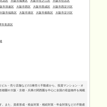
此花区
大阪市城東区
大阪市住之江区
大阪市住吉区
阪市浪速区
大阪市西区
大阪市西成区
大阪市西淀川区
大阪市福島区
大阪市港区
大阪市都島区
大阪市淀川区
堺市美原区
縄
りビル・売り店舗などの1棟売り不動産から、投資マンション・オ
首都圏や大阪・京都・兵庫の関西圏を中心に全国の収益物件を掲載
。
す。また、資産形成・税金対策・相続対策・年金対策などの不動産