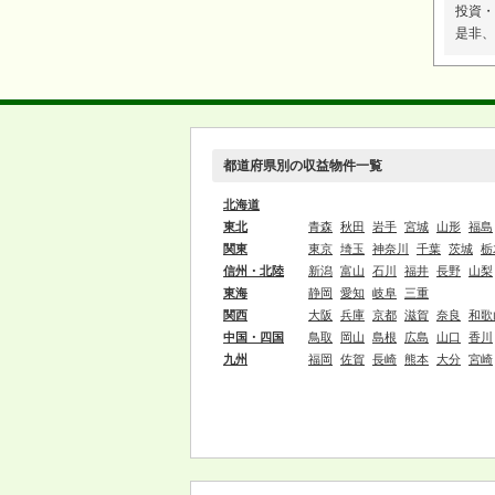
投資・
是非、
都道府県別の収益物件一覧
北海道
東北
青森
秋田
岩手
宮城
山形
福島
関東
東京
埼玉
神奈川
千葉
茨城
栃
信州・北陸
新潟
富山
石川
福井
長野
山梨
東海
静岡
愛知
岐阜
三重
関西
大阪
兵庫
京都
滋賀
奈良
和歌
中国・四国
鳥取
岡山
島根
広島
山口
香川
九州
福岡
佐賀
長崎
熊本
大分
宮崎