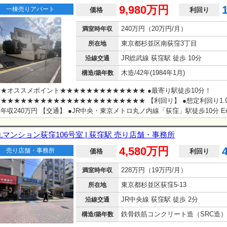
9,980万円
一棟売りアパート
価格
利回り
240万円（20万円/月）
満室時年収
東京都杉並区南荻窪3丁目
所在地
JR総武線 荻窪駅 徒歩 10分
沿線交通
木造/42年(1984年1月)
構造/築年数
★オススメポイント★★★★★★★★★★★★★ ●最寄り駅徒歩10分！
★★★★★★★★★★★★★★★★★★★★★★ 【利回り】 ●想定利回り1.
年収240万円 【交通】 ●JR中央・東京メトロ丸ノ内線「荻窪」駅徒歩10分 En
lable
丸マンション荻窪106号室 | 荻窪駅 売り店舗・事務所
4,580万円
売り店舗・事務所
価格
利回り
228万円（19万円/月）
満室時年収
東京都杉並区荻窪5-13
所在地
JR中央線 荻窪駅 徒歩 2分
沿線交通
構造/築年数