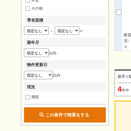
木造
その他
専有面積
～
㎡
耐震
済
築年月
ス、
台
以内
ホ
物件更新日
以内
最寄り
現況
4
件中
満室
この条件で検索をする