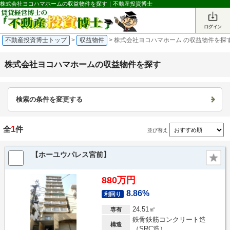
株式会社ヨコハマホームの収益物件を探す｜不動産投資博士
不動産投資博士トップ
>
収益物件
>
株式会社ヨコハマホーム の収益物件を探
株式会社ヨコハマホームの収益物件を探す
検索の条件を変更する
1
全
件
並び替え
【ホーユウパレス宮前】
880万円
8.86%
利回り
24.51㎡
専有
鉄骨鉄筋コンクリート造
構造
（SRC造）