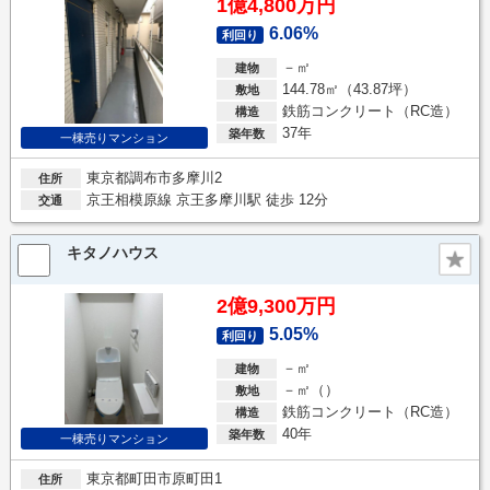
1億4,800万円
6.06%
利回り
－㎡
建物
144.78㎡（43.87坪）
敷地
鉄筋コンクリート（RC造）
構造
37年
築年数
一棟売りマンション
東京都調布市多摩川2
住所
京王相模原線 京王多摩川駅 徒歩 12分
交通
キタノハウス
2億9,300万円
5.05%
利回り
－㎡
建物
－㎡（）
敷地
鉄筋コンクリート（RC造）
構造
40年
築年数
一棟売りマンション
東京都町田市原町田1
住所