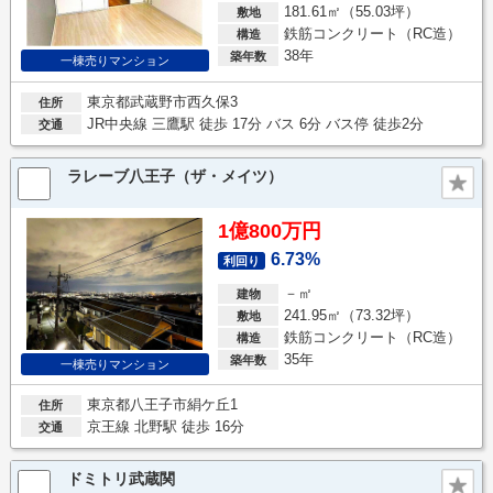
181.61㎡（55.03坪）
敷地
鉄筋コンクリート（RC造）
構造
38年
築年数
一棟売りマンション
東京都武蔵野市西久保3
住所
JR中央線 三鷹駅 徒歩 17分 バス 6分 バス停 徒歩2分
交通
ラレーブ八王子（ザ・メイツ）
1億800万円
6.73%
利回り
－㎡
建物
241.95㎡（73.32坪）
敷地
鉄筋コンクリート（RC造）
構造
35年
築年数
一棟売りマンション
東京都八王子市絹ケ丘1
住所
京王線 北野駅 徒歩 16分
交通
ドミトリ武蔵関