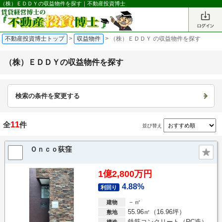
（株）ＥＤＤＹの収益物件を探す｜不動産投資博士
不動産投資博士トップ
>
収益物件
>
（株）ＥＤＤＹ の収益物件を探す
（株）ＥＤＤＹの収益物件を探す
検索の条件を変更する
11
全
件
並び替え
Ｏｎｃｏ荻窪
1億2,800万円
4.88%
利回り
－㎡
建物
55.96㎡（16.96坪）
敷地
鉄筋コンクリート（RC造）
構造