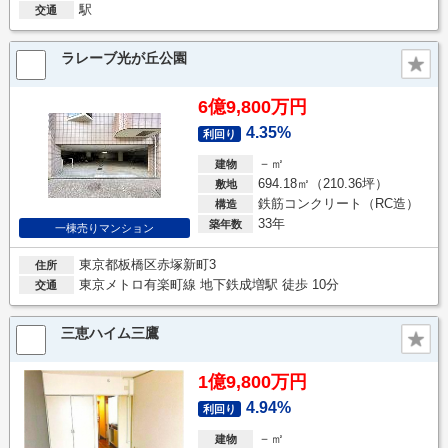
駅
交通
ラレーブ光が丘公園
6億9,800万円
4.35%
利回り
－㎡
建物
694.18㎡（210.36坪）
敷地
鉄筋コンクリート（RC造）
構造
33年
築年数
一棟売りマンション
東京都板橋区赤塚新町3
住所
東京メトロ有楽町線 地下鉄成増駅 徒歩 10分
交通
三恵ハイム三鷹
1億9,800万円
4.94%
利回り
－㎡
建物