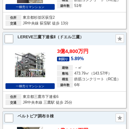
51年
築年数
一棟売りマンション
東京都杉並区荻窪2
住所
JR中央線 荻窪駅 徒歩 13分
交通
LEREVE三鷹下連雀Ⅱ（ドエル三鷹）
3億4,800万円
5.89%
利回り
－㎡
建物
473.79㎡（143.57坪）
敷地
鉄筋コンクリート（RC造）
構造
6年
築年数
一棟売りマンション
東京都三鷹市下連雀6
住所
JR中央本線 三鷹駅 徒歩 25分
交通
ベルトピア調布Ｂ棟