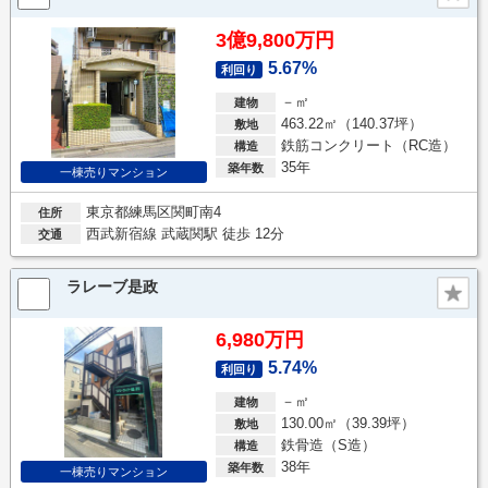
3億9,800万円
5.67%
利回り
－㎡
建物
463.22㎡（140.37坪）
敷地
鉄筋コンクリート（RC造）
構造
35年
築年数
一棟売りマンション
東京都練馬区関町南4
住所
西武新宿線 武蔵関駅 徒歩 12分
交通
ラレーブ是政
6,980万円
5.74%
利回り
－㎡
建物
130.00㎡（39.39坪）
敷地
鉄骨造（S造）
構造
38年
築年数
一棟売りマンション