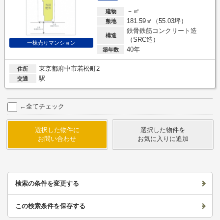
－㎡
建物
181.59㎡（55.03坪）
敷地
鉄骨鉄筋コンクリート造
構造
（SRC造）
一棟売りマンション
40年
築年数
東京都府中市若松町2
住所
駅
交通
←全てチェック
選択した物件に
選択した物件を
お問い合わせ
お気に入りに追加
検索の条件を変更する
この検索条件を保存する