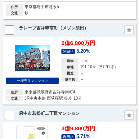
東京都府中市是政5
住所
駅
交通
ラレーブ吉祥寺南町（メゾン須田）
2億6,800万円
5.20%
利回り
－㎡
建物
191.10㎡（57.91坪）
敷地
－
構造
－
築年数
一棟売りマンション
東京都武蔵野市吉祥寺南町4
住所
JR中央本線 西荻窪駅 徒歩 10分
交通
府中市若松町二丁目マンション
3億9,800万円
5.71%
利回り