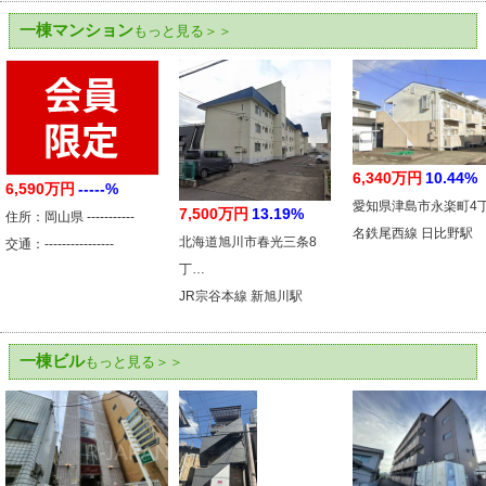
一棟マンション
もっと見る＞＞
6,340万円
10.44%
6,590万円
-----%
愛知県津島市永楽町4
7,500万円
13.19%
住所：岡山県 -----------
名鉄尾西線 日比野駅
北海道旭川市春光三条8
交通：----------------
丁…
JR宗谷本線 新旭川駅
一棟ビル
もっと見る＞＞