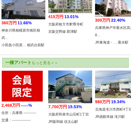
415万円
13.01%
300万円
22.40%
360万円
11.66%
大阪府枚方市釈尊寺町
兵庫県神戸市垂水区高
神奈川県相模原市南区相
京阪交野線 郡津駅
8…
武…
JR東海道・… 垂水駅
小田急小田原… 相武台前駅
一棟アパート
もっと見る＞＞
980万円
19.34%
2,468万円
-----%
7,700万円
15.53%
北海道滝川市西町4丁
住所：兵庫県 -----------
大阪府和泉市山荘町1丁目
JR函館本線 滝川駅
交通：----------------
JR阪和線 信太山駅