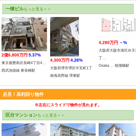
一棟ビル
もっと見る＞＞
4,280万円
－%
大阪府大阪市港区弁天
2億6,800万円
5.37%
丁…
4,300万円
4.26%
東京都豊島区長崎4丁目4…
Osaka … 朝潮橋駅
大阪府堺市堺区中瓦町1丁
西武池袋線 東長崎駅
南海高野線 堺東駅
必見！高利回り物件
※左右にスライドで物件が見れます。
区分マンション
もっと見る＞＞