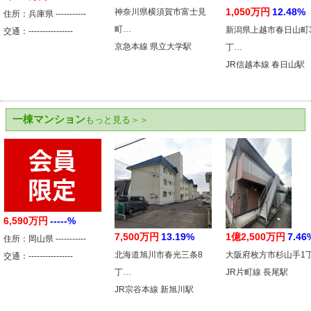
1,050万円
12.48%
神奈川県横須賀市富士見
住所：兵庫県 -----------
町…
新潟県上越市春日山町
交通：----------------
京急本線 県立大学駅
丁…
JR信越本線 春日山駅
一棟マンション
もっと見る＞＞
6,590万円
-----%
7,500万円
13.19%
1億2,500万円
7.46
住所：岡山県 -----------
北海道旭川市春光三条8
大阪府枚方市杉山手1
交通：----------------
丁…
JR片町線 長尾駅
JR宗谷本線 新旭川駅