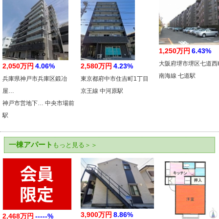
1,250万円
6.43%
大阪府堺市堺区七道西
2,050万円
4.06%
2,580万円
4.23%
南海線 七道駅
兵庫県神戸市兵庫区鍛冶
東京都府中市住吉町1丁目
屋…
京王線 中河原駅
神戸市営地下… 中央市場前
駅
一棟アパート
もっと見る＞＞
3,900万円
8.86%
2,468万円
-----%