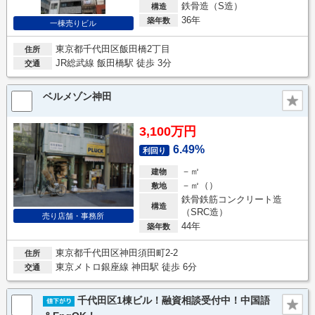
鉄骨造（S造）
構造
36年
築年数
一棟売りビル
東京都千代田区飯田橋2丁目
住所
JR総武線 飯田橋駅 徒歩 3分
交通
ベルメゾン神田
3,100万円
6.49%
利回り
－㎡
建物
－㎡（）
敷地
鉄骨鉄筋コンクリート造
構造
（SRC造）
売り店舗・事務所
44年
築年数
東京都千代田区神田須田町2-2
住所
東京メトロ銀座線 神田駅 徒歩 6分
交通
千代田区1棟ビル！融資相談受付中！中国語