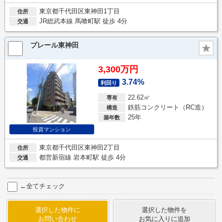
東京都千代田区東神田1丁目
住所
JR総武本線 馬喰町駅 徒歩 4分
交通
プレール東神田
3,300万円
3.74%
利回り
22.62㎡
専有
鉄筋コンクリート（RC造）
構造
25年
築年数
投資マンション
東京都千代田区東神田2丁目
住所
都営新宿線 岩本町駅 徒歩 4分
交通
←全てチェック
選択した物件に
選択した物件を
お問い合わせ
お気に入りに追加