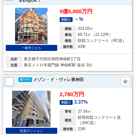
＆EngOK！
5億5,000万円
－%
利回り
323.03㎡
建物
69.71㎡（21.12坪）
敷地
鉄筋コンクリート（RC造）
構造
43年
築年数
一棟売りビル
東京都千代田区神田神保町1丁目
住所
東京メトロ半蔵門線 神保町駅 徒歩 3分
交通
メゾン・ド・ヴィレ東神田
2,780万円
3.37%
利回り
27.34㎡
専有
鉄骨鉄筋コンクリート造
構造
（SRC造）
23年
築年数
投資マンション