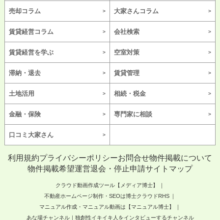
売却コラム
大家さんコラム
賃貸経営コラム
会社検索
賃貸経営を学ぶ
空室対策
滞納・退去
賃貸管理
土地活用
相続・税金
金融・保険
専門家に相談
口コミ大家さん
利用規約
プライバシーポリシー
お問合せ
物件掲載について
物件掲載希望
運営
退会・停止申請
サイトマップ
クラウド動画作成ツール【メディア博士】
不動産ホームページ制作・SEOは博士クラウドRHS
マニュアル作成・マニュアル動画は【マニュアル博士】
あな場チャンネル｜独創性イキイキ人をインタビューするチャンネル