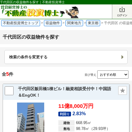
千代田区の収益物件を探す｜不動産投資博士
不動産投資博士トップ
>
収益物件
>
関東地方
>
東京都
>
千代田区 の収益
千代田区の収益物件を探す
検索の条件を変更する
5
全
件
並び替え
千代田区飯田橋1棟ビル！融資相談受付中！中国語
＆EngOK！
11億8,000万円
2.83%
利回り
668.95㎡
建物
98.78㎡（29.93坪）
敷地