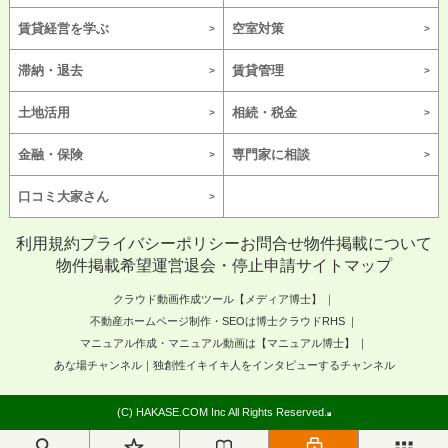
賃貸経営を学ぶ
空室対策
滞納・退去
賃貸管理
土地活用
相続・税金
金融・保険
専門家に相談
口コミ大家さん
利用規約
プライバシーポリシー
お問合せ
物件掲載について
物件掲載希望
運営
退会・停止申請
サイトマップ
クラウド動画作成ツール【メディア博士】
不動産ホームページ制作・SEOは博士クラウドRHS
マニュアル作成・マニュアル動画は【マニュアル博士】
あな場チャンネル｜独創性イキイキ人をインタビューするチャンネル
(C) HAKASE.COM Inc All Rights Reserved.