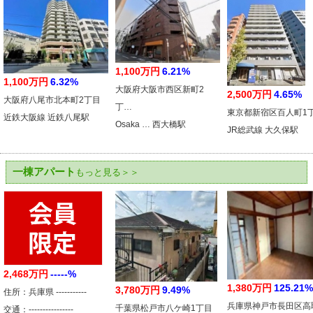
1,100万円
6.21%
1,100万円
6.32%
大阪府大阪市西区新町2
2,500万円
4.65%
大阪府八尾市北本町2丁目
丁…
東京都新宿区百人町1
近鉄大阪線 近鉄八尾駅
Osaka … 西大橋駅
JR総武線 大久保駅
一棟アパート
もっと見る＞＞
2,468万円
-----%
1,380万円
125.21%
3,780万円
9.49%
住所：兵庫県 -----------
兵庫県神戸市長田区高
千葉県松戸市八ケ崎1丁目
交通：----------------