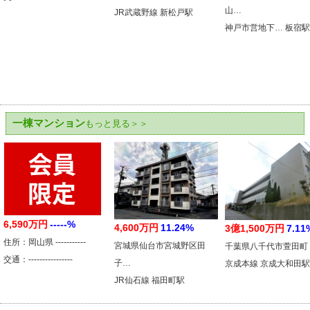
山…
JR武蔵野線 新松戸駅
神戸市営地下… 板宿駅
一棟マンション
もっと見る＞＞
6,590万円
-----%
4,600万円
11.24%
3億1,500万円
7.11
住所：岡山県 -----------
宮城県仙台市宮城野区田
千葉県八千代市萱田町
交通：----------------
子…
京成本線 京成大和田駅
JR仙石線 福田町駅