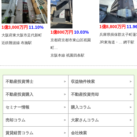
1億8,800万円
11.9
1億3,000万円
11.10%
1億800万円
10.03%
兵庫県揖保郡太子町蓮
大阪府東大阪市足代新町
京都府京都市東山区祇園
JR東海道・… 網干駅
近鉄難波線 布施駅
町…
京阪本線 祇園四条駅
不動産投資博士
収益物件検索
不動産投資購入
不動産投資売却
セミナー情報
購入コラム
売却コラム
大家さんコラム
賃貸経営コラム
会社検索