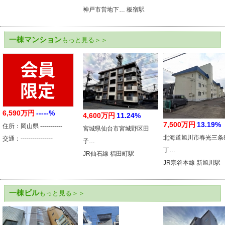
神戸市営地下… 板宿駅
一棟マンション
もっと見る＞＞
6,590万円
-----%
4,600万円
11.24%
7,500万円
13.19%
住所：岡山県 -----------
宮城県仙台市宮城野区田
北海道旭川市春光三条
交通：----------------
子…
丁…
JR仙石線 福田町駅
JR宗谷本線 新旭川駅
一棟ビル
もっと見る＞＞