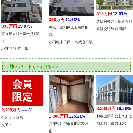
415万円
13.01%
360万円
11.66%
大阪府枚方市釈尊寺町
390万円
13.07%
神奈川県相模原市南区相
京阪交野線 郡津駅
東京都立川市富士見町2
武…
丁…
小田急小田原… 相武台前駅
JR中央線 立川駅
一棟アパート
もっと見る＞＞
3,380万円
16.36%
2,468万円
-----%
1,380万円
125.21%
和歌山県和歌山市加太
住所：兵庫県 -----------
南海加太線 加太駅
兵庫県神戸市長田区高取
交通：----------------
山…