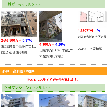
一棟ビル
もっと見る＞＞
4,280万円
－%
大阪府大阪市港区弁天
2億6,800万円
5.37%
丁…
4,300万円
4.26%
東京都豊島区長崎4丁目4…
Osaka … 朝潮橋駅
大阪府堺市堺区中瓦町1丁
西武池袋線 東長崎駅
南海高野線 堺東駅
必見！高利回り物件
※左右にスライドで物件が見れます。
区分マンション
もっと見る＞＞