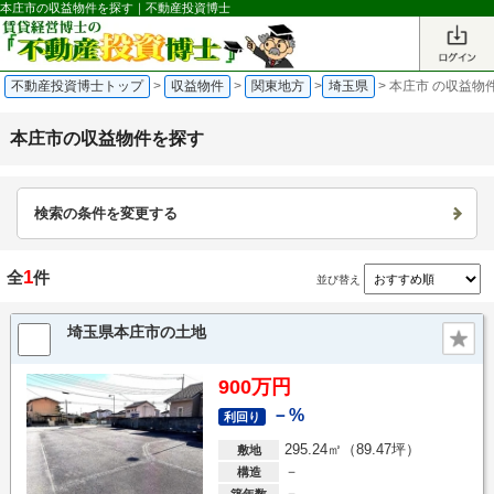
本庄市の収益物件を探す｜不動産投資博士
不動産投資博士トップ
>
収益物件
>
関東地方
>
埼玉県
>
本庄市 の収益物
本庄市の収益物件を探す
検索の条件を変更する
1
全
件
並び替え
埼玉県本庄市の土地
900万円
－%
利回り
295.24㎡（89.47坪）
敷地
－
構造
－
築年数