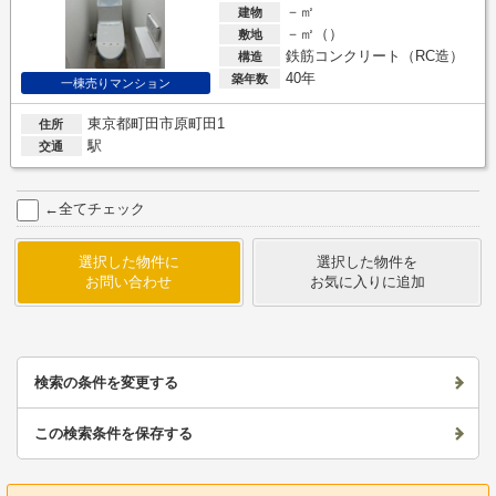
－㎡
建物
－㎡（）
敷地
鉄筋コンクリート（RC造）
構造
40年
築年数
一棟売りマンション
東京都町田市原町田1
住所
駅
交通
←全てチェック
選択した物件に
選択した物件を
お問い合わせ
お気に入りに追加
検索の条件を変更する
この検索条件を保存する