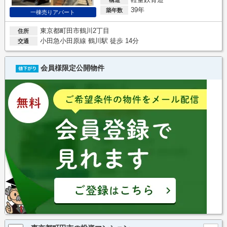
39年
築年数
一棟売りアパート
東京都町田市鶴川2丁目
住所
小田急小田原線 鶴川駅 徒歩 14分
交通
会員様限定公開物件