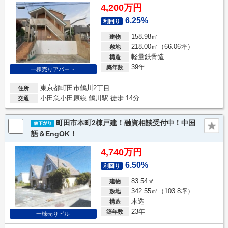
4,200万円
6.25%
利回り
158.98㎡
建物
218.00㎡（66.06坪）
敷地
軽量鉄骨造
構造
39年
築年数
一棟売りアパート
東京都町田市鶴川2丁目
住所
小田急小田原線 鶴川駅 徒歩 14分
交通
町田市本町2棟戸建！融資相談受付中！中国
語＆EngOK！
4,740万円
6.50%
利回り
83.54㎡
建物
342.55㎡（103.8坪）
敷地
木造
構造
23年
築年数
一棟売りビル