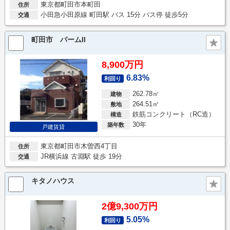
東京都町田市本町田
住所
小田急小田原線 町田駅 バス 15分 バス停 徒歩5分
交通
町田市 パームII
8,900万円
6.83%
利回り
262.78㎡
建物
264.51㎡
敷地
鉄筋コンクリート（RC造）
構造
30年
築年数
戸建賃貸
東京都町田市木曽西4丁目
住所
JR横浜線 古淵駅 徒歩 19分
交通
キタノハウス
2億9,300万円
5.05%
利回り