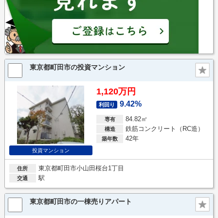
東京都町田市の投資マンション
1,120万円
9.42%
利回り
84.82㎡
専有
鉄筋コンクリート（RC造）
構造
42年
築年数
投資マンション
東京都町田市小山田桜台1丁目
住所
駅
交通
東京都町田市の一棟売りアパート