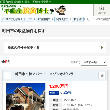
町田市の収益物件を探す｜不動産投資博士
不動産投資博士トップ
>
収益物件
>
関東地方
>
東京都
>
町田市 の収益物
町田市の収益物件を探す
検索の条件を変更する
9
全
件
並び替え
町田市１棟アパート メゾンオギハラ
4,200万円
6.25%
利回り
158.98㎡
建物
218.00㎡（66.06坪）
敷地
軽量鉄骨造
構造