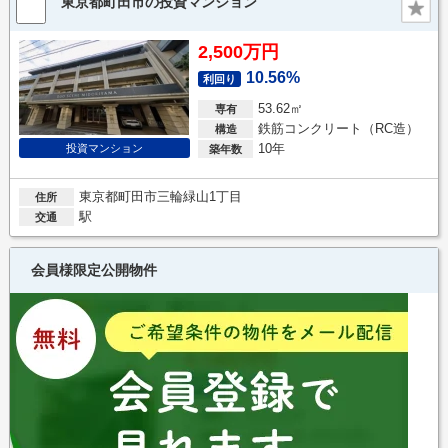
東京都町田市の投資マンション
2,500万円
10.56%
利回り
53.62㎡
専有
鉄筋コンクリート（RC造）
構造
10年
投資マンション
築年数
東京都町田市三輪緑山1丁目
住所
駅
交通
会員様限定公開物件