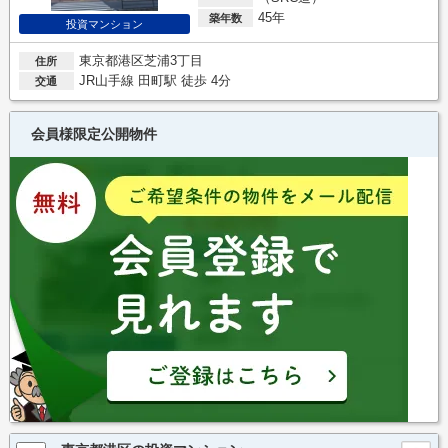
45年
築年数
投資マンション
東京都港区芝浦3丁目
住所
JR山手線 田町駅 徒歩 4分
交通
会員様限定公開物件