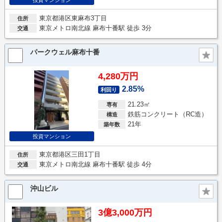
東京都港区東麻布3丁目
住所
東京メトロ南北線 麻布十番駅 徒歩 3分
交通
パークウェル麻布十番
4,280万円
2.85%
利回り
21.23㎡
専有
鉄筋コンクリート（RC造）
構造
21年
築年数
投資マンション
東京都港区三田1丁目
住所
東京メトロ南北線 麻布十番駅 徒歩 4分
交通
沖山ビル
3億3,000万円