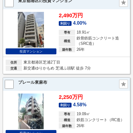
東京都港区の投資マンション
2,490万円
4.00%
利回り
18.91㎡
専有
鉄骨鉄筋コンクリート造
構造
（SRC造）
26年
築年数
投資マンション
東京都港区芝浦2丁目
住所
新交通ゆりかもめ 芝浦ふ頭駅 徒歩 7分
交通
プレール東麻布
2,250万円
4.58%
利回り
19.09㎡
専有
鉄筋コンクリート（RC造）
構造
26年
築年数
投資マンション