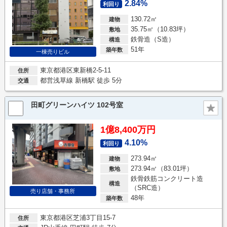
2.84%
利回り
130.72㎡
建物
35.75㎡（10.83坪）
敷地
鉄骨造（S造）
構造
51年
築年数
一棟売りビル
東京都港区東新橋2-5-11
住所
都営浅草線 新橋駅 徒歩 5分
交通
田町グリーンハイツ 102号室
1億8,400万円
4.10%
利回り
273.94㎡
建物
273.94㎡（83.01坪）
敷地
鉄骨鉄筋コンクリート造
構造
（SRC造）
売り店舗・事務所
48年
築年数
東京都港区芝浦3丁目15-7
住所