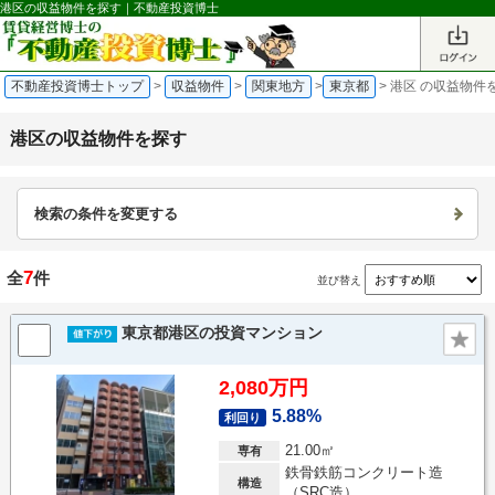
港区の収益物件を探す｜不動産投資博士
不動産投資博士トップ
>
収益物件
>
関東地方
>
東京都
>
港区 の収益物件
港区の収益物件を探す
検索の条件を変更する
7
全
件
並び替え
東京都港区の投資マンション
2,080万円
5.88%
利回り
21.00㎡
専有
鉄骨鉄筋コンクリート造
構造
（SRC造）