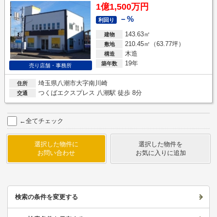
1億1,500万円
－%
利回り
143.63㎡
建物
210.45㎡（63.77坪）
敷地
木造
構造
19年
築年数
売り店舗・事務所
埼玉県八潮市大字南川崎
住所
つくばエクスプレス 八潮駅 徒歩 8分
交通
←全てチェック
選択した物件に
選択した物件を
お問い合わせ
お気に入りに追加
検索の条件を変更する