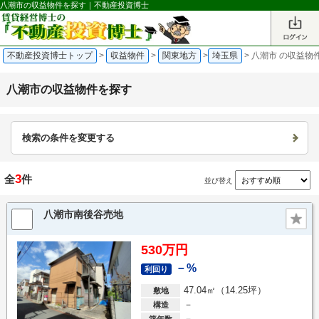
八潮市の収益物件を探す｜不動産投資博士
不動産投資博士トップ
>
収益物件
>
関東地方
>
埼玉県
>
八潮市 の収益物
八潮市の収益物件を探す
検索の条件を変更する
3
全
件
並び替え
八潮市南後谷売地
530万円
－%
利回り
47.04㎡（14.25坪）
敷地
－
構造
－
築年数