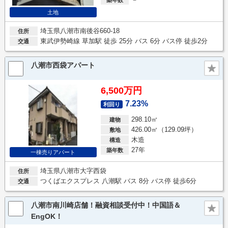
土地
埼玉県八潮市南後谷660-18
住所
東武伊勢崎線 草加駅 徒歩 25分 バス 6分 バス停 徒歩2分
交通
八潮市西袋アパート
6,500万円
7.23%
利回り
298.10㎡
建物
426.00㎡（129.09坪）
敷地
木造
構造
27年
築年数
一棟売りアパート
埼玉県八潮市大字西袋
住所
つくばエクスプレス 八潮駅 バス 8分 バス停 徒歩6分
交通
八潮市南川崎店舗！融資相談受付中！中国語＆
EngOK！