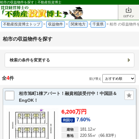
柏市の収益物件を探す｜不動産投資博士
不動産投資博士トップ
>
収益物件
>
関東地方
>
千葉県
>
柏市 の収益物件
柏市の収益物件を探す
検索の条件を変更する
4
全
件
並び替え
柏市旭町1棟アパート！融資相談受付中！中国語＆
EngOK！
6,200万円
7.60%
利回り
181.12㎡
建物
220.55㎡（66.83坪）
敷地