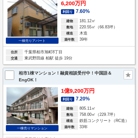
6,200万円
7.60%
利回り
181.12㎡
建物
220.55㎡（66.83坪）
敷地
木造
構造
39年
築年数
一棟売りアパート
千葉県柏市旭町8丁目
住所
東武野田線 柏駅 徒歩 19分
交通
柏市1棟マンション！融資相談受付中！中国語＆
EngOK！
1億9,200万円
7.20%
利回り
805.11㎡
建物
758.00㎡（229.7坪）
敷地
鉄筋コンクリート（RC造）
構造
33年
築年数
一棟売りマンション