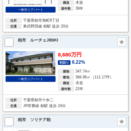
木造
構造
39年
築年数
一棟売りアパート
千葉県柏市旭町8丁目
住所
東武野田線 柏駅 徒歩 20分
交通
柏市 ルーチェJIBIKI
8,680万円
6.22%
利回り
347.74㎡
建物
366.86㎡（111.17坪）
敷地
一棟売りアパート
木造
構造
22年
築年数
千葉県柏市十余二
住所
JR常磐線 柏駅 徒歩 24分
交通
柏市 ソリテア柏