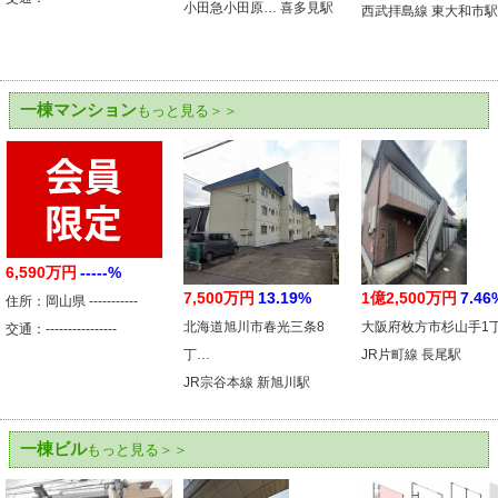
小田急小田原… 喜多見駅
西武拝島線 東大和市駅
一棟マンション
もっと見る＞＞
6,590万円
-----%
7,500万円
13.19%
1億2,500万円
7.46
住所：岡山県 -----------
北海道旭川市春光三条8
大阪府枚方市杉山手1
交通：----------------
丁…
JR片町線 長尾駅
JR宗谷本線 新旭川駅
一棟ビル
もっと見る＞＞