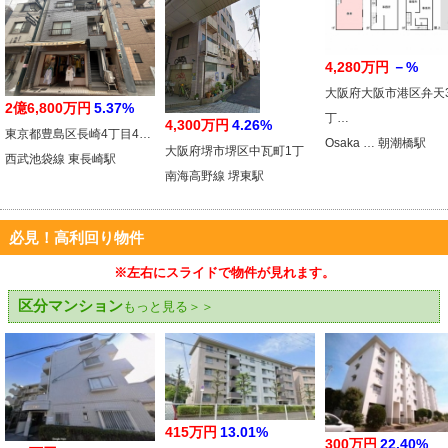
4,280万円
－%
大阪府大阪市港区弁天
2億6,800万円
5.37%
丁…
4,300万円
4.26%
東京都豊島区長崎4丁目4…
Osaka … 朝潮橋駅
大阪府堺市堺区中瓦町1丁
西武池袋線 東長崎駅
南海高野線 堺東駅
必見！高利回り物件
※左右にスライドで物件が見れます。
区分マンション
もっと見る＞＞
415万円
13.01%
300万円
22.40%