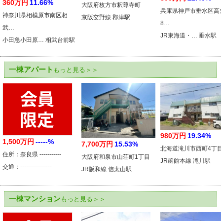
360万円
11.66%
大阪府枚方市釈尊寺町
兵庫県神戸市垂水区高
神奈川県相模原市南区相
京阪交野線 郡津駅
8…
武…
JR東海道・… 垂水駅
小田急小田原… 相武台前駅
一棟アパート
もっと見る＞＞
980万円
19.34%
1,500万円
-----%
7,700万円
15.53%
北海道滝川市西町4丁
住所：奈良県 -----------
大阪府和泉市山荘町1丁目
JR函館本線 滝川駅
交通：----------------
JR阪和線 信太山駅
一棟マンション
もっと見る＞＞