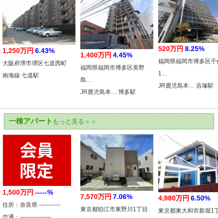
520万円
8.25%
1,250万円
6.43%
1,400万円
4.45%
福岡県福岡市博多区千
大阪府堺市堺区七道西町
福岡県福岡市博多区美野
1…
南海線 七道駅
島…
JR鹿児島本… 吉塚駅
JR鹿児島本… 博多駅
一棟アパート
もっと見る＞＞
1,500万円
-----%
7,570万円
7.06%
4,980万円
6.50%
住所：奈良県 -----------
東京都狛江市東野川1丁目
東京都東大和市新堀1
交通：----------------