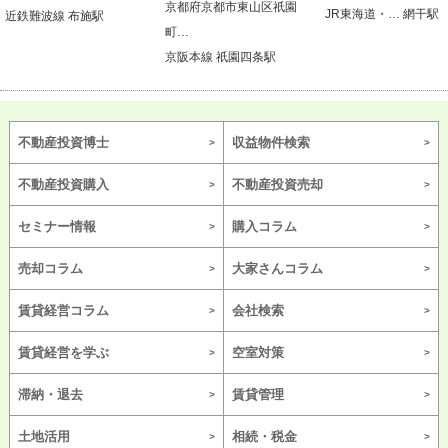
京都府京都市東山区祇園
JR東海道・… 網干駅
近鉄難波線 布施駅
町…
京阪本線 祇園四条駅
不動産投資博士
収益物件検索
不動産投資購入
不動産投資売却
セミナー情報
購入コラム
売却コラム
大家さんコラム
賃貸経営コラム
会社検索
賃貸経営を学ぶ
空室対策
滞納・退去
賃貸管理
土地活用
相続・税金