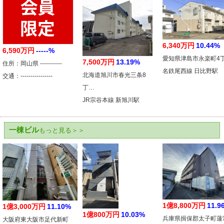
6,340万円
10.44%
6,590万円
-----%
愛知県津島市永楽町4
7,500万円
13.19%
住所：岡山県 -----------
名鉄尾西線 日比野駅
北海道旭川市春光三条8
交通：----------------
丁…
JR宗谷本線 新旭川駅
一棟ビル
もっと見る＞＞
1億8,800万円
11.9
1億3,000万円
11.10%
1億800万円
10.03%
兵庫県揖保郡太子町蓮
大阪府東大阪市足代新町