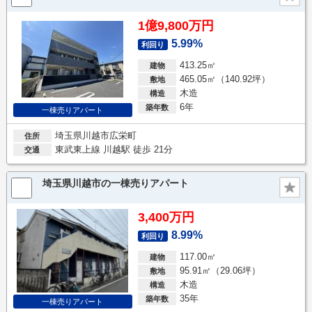
1億9,800万円
5.99%
利回り
413.25㎡
建物
465.05㎡（140.92坪）
敷地
木造
構造
6年
築年数
一棟売りアパート
埼玉県川越市広栄町
住所
東武東上線 川越駅 徒歩 21分
交通
埼玉県川越市の一棟売りアパート
3,400万円
8.99%
利回り
117.00㎡
建物
95.91㎡（29.06坪）
敷地
木造
構造
35年
築年数
一棟売りアパート