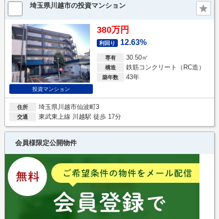
埼玉県川越市の投資マンション
380万円
12.63%
利回り
30.50㎡
専有
鉄筋コンクリート（RC造）
構造
43年
築年数
投資マンション
埼玉県川越市仙波町3
住所
東武東上線 川越駅 徒歩 17分
交通
会員様限定公開物件