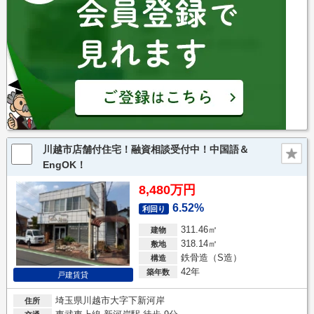
川越市店舗付住宅！融資相談受付中！中国語＆
EngOK！
8,480万円
6.52%
利回り
311.46㎡
建物
318.14㎡
敷地
鉄骨造（S造）
構造
42年
築年数
戸建賃貸
埼玉県川越市大字下新河岸
住所