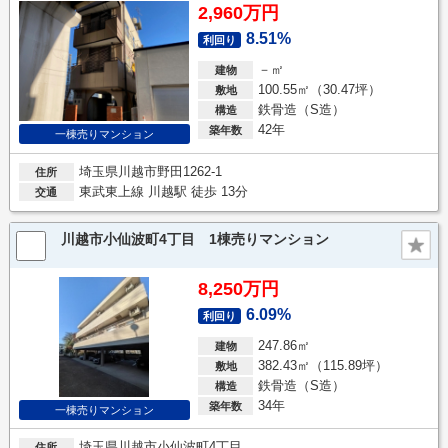
2,960万円
8.51%
利回り
－㎡
建物
100.55㎡（30.47坪）
敷地
鉄骨造（S造）
構造
42年
築年数
一棟売りマンション
埼玉県川越市野田1262-1
住所
東武東上線 川越駅 徒歩 13分
交通
川越市小仙波町4丁目 1棟売りマンション
8,250万円
6.09%
利回り
247.86㎡
建物
382.43㎡（115.89坪）
敷地
鉄骨造（S造）
構造
34年
築年数
一棟売りマンション
埼玉県川越市小仙波町4丁目
住所