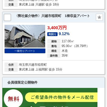
東武東上線 川越駅 徒歩 18分
交通
〈弊社媒介物件〉川越市稲荷町 1棟収益アパート
3,400万円
9.12%
利回り
117.00㎡
建物
95.00㎡（28.79坪）
敷地
木造
一棟売りアパート
構造
35年
築年数
埼玉県川越市稲荷町
住所
東武東上線 上福岡駅 徒歩 15分
交通
会員様限定公開物件