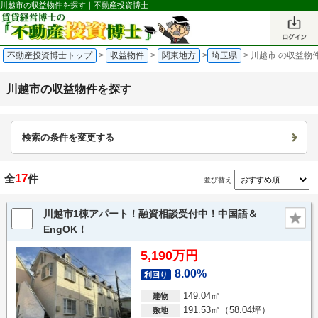
川越市の収益物件を探す｜不動産投資博士
不動産投資博士トップ
>
収益物件
>
関東地方
>
埼玉県
>
川越市 の収益物
川越市の収益物件を探す
検索の条件を変更する
17
全
件
並び替え
川越市1棟アパート！融資相談受付中！中国語＆
EngOK！
5,190万円
8.00%
利回り
149.04㎡
建物
191.53㎡（58.04坪）
敷地