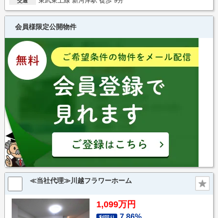
東武東上線 新河岸駅 徒歩 9分
交通
会員様限定公開物件
≪当社代理≫川越フラワーホーム
1,099万円
7.86%
利回り