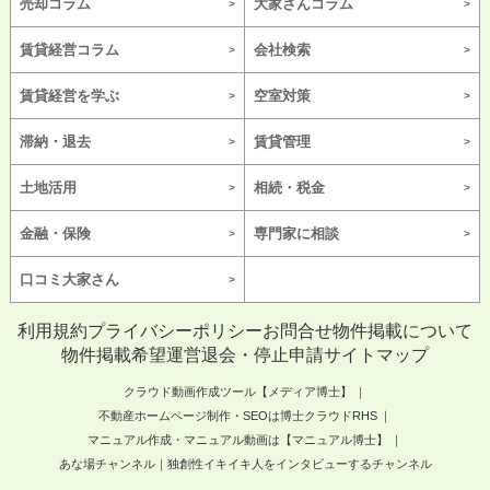
売却コラム
大家さんコラム
賃貸経営コラム
会社検索
賃貸経営を学ぶ
空室対策
滞納・退去
賃貸管理
土地活用
相続・税金
金融・保険
専門家に相談
口コミ大家さん
利用規約
プライバシーポリシー
お問合せ
物件掲載について
物件掲載希望
運営
退会・停止申請
サイトマップ
クラウド動画作成ツール【メディア博士】
不動産ホームページ制作・SEOは博士クラウドRHS
マニュアル作成・マニュアル動画は【マニュアル博士】
あな場チャンネル｜独創性イキイキ人をインタビューするチャンネル