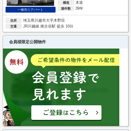
木造
構造
39年
築年数
一棟売りアパート
埼玉県川越市大字木野目
住所
JR川越線 南古谷駅 徒歩 10分
交通
会員様限定公開物件