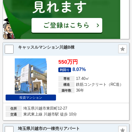
キャッスルマンション川越B棟
550万円
8.07%
利回り
17.40㎡
専有
鉄筋コンクリート（RC造）
構造
36年
築年数
投資マンション
埼玉県川越市東田町12-27
住所
東武東上線 川越市駅 徒歩 10分
交通
埼玉県川越市の一棟売りアパート