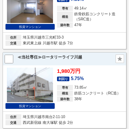
49.14㎡
専有
鉄骨鉄筋コンクリート造
構造
（SRC造）
47年
築年数
投資マンション
埼玉県川越市三光町33-3
住所
東武東上線 川越市駅 徒歩 7分
交通
≪当社専任≫ロータリーライフ川越
1,980万円
5.75%
利回り
73.85㎡
専有
鉄筋コンクリート（RC造）
構造
38年
築年数
投資マンション
埼玉県川越市南台2-11-10
住所
西武新宿線 南大塚駅 徒歩 2分
交通