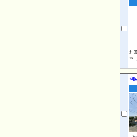
利回
室（
利回