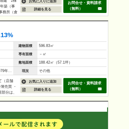
3階建 2棟
お気に入りに追加
お問合せ・資料請求
6年築（事
（無料）
詳細を見る
階事務所（倉
用324万
路線価：
.13%
596.83㎡
建物面積
－㎡
専有面積
188.42㎡（57.1坪）
敷地面積
鉄筋コンクリート（RC造）/47年(1979年8月)
その他
現況
建て（店舗
お気に入りに追加
お問合せ・資料請求
公簿売買 ・
（無料）
詳細を見る
居部分は、
繕が必要で