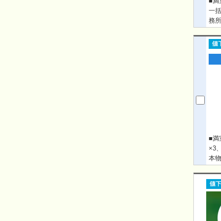
■満
一括
務所
庫付
円 
30
■満
×3
本
3
ご