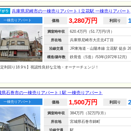
兵庫県尼崎市の一棟売りアパート | 立花駅 一棟売りアパート
3,280万円
一棟売りアパート
価格
利回り
620.4万円（51.7万円/月）
満室時年収
兵庫県尼崎市大庄北4丁目
所在地
JR東海道・山陽本線 立花駅 徒歩 2
沿線交通
鉄骨造（S造）/53年(1972年12月)
構造/築年数
定利回り18.9％】視認性良好な立地・オーナーチェンジ！
城県石巻市の一棟売りアパート | 駅 一棟売りアパート
1,500万円
一棟売りアパート
価格
利回り
384万円（32万円/月）
満室時年収
宮城県石巻市錦町
所在地
駅
沿線交通