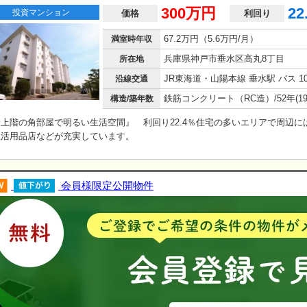
300万円
22
投資マンション
価格
利回り
67.2万円（5.6万円/月）
満室時年収
兵庫県神戸市垂水区高丸8丁目
所在地
沿線交通
構造/築年数
上階の角部屋で明るい生活空間』 利回り22.4％住宅の多いエリアで周辺に
生活用品店などが充実しています。
会員様限定公開物件