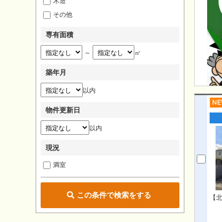
木造
その他
専有面積
～
㎡
築年月
以内
物件更新日
以内
現況
満室
この条件で検索をする
【北