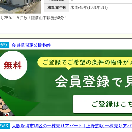
木造/45年(1981年3月)
構造/築年数
り25％！８戸数！陸前山下駅徒歩8分！
会員様限定公開物件
大阪府堺市堺区の一棟売りアパート | 上野芝駅 一棟売りア