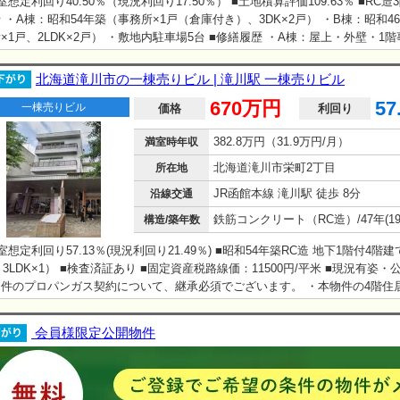
室想定利回り40.50％（現況利回り17.50％） ■土地積算評価109.63％ ■RC造
 ・A棟：昭和54年築（事務所×1戸（倉庫付き）、3DK×2戸） ・B棟：昭和4
×1戸、2LDK×2戸） ・敷地内駐車場5台 ■修繕履歴 ・A棟：屋上・外壁・1
き）修繕済み（平成30年）費用378万円 ・B棟：屋上防水済み（令和元年）費
■設備：プロパンガス、公共下水、バス・トイレ別、室内洗濯機置場 ■相続税
北海道滝川市の一棟売りビル | 滝川駅 一棟売りビル
000円/平米 ■境界非明示・現況有姿・公簿売買・売主契約不適合免責 ・…
670万円
57
一棟売りビル
価格
利回り
382.8万円（31.9万円/月）
満室時年収
北海道滝川市栄町2丁目
所在地
JR函館本線 滝川駅 徒歩 8分
沿線交通
構造/築年数
室想定利回り57.13％(現況利回り21.49％) ■昭和54年築RC造 地下1階付4階
、3LDK×1） ■検査済証あり ■固定資産税路線価：11500円/平米 ■現況有姿・
物件のプロパンガス契約について、継承必須でございます。 ・本物件の4階住
階店舗を通る必要がございます。 ・本物件の１階地下部分については、室内修
ざいます。
会員様限定公開物件