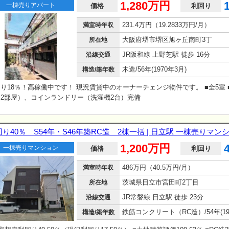
1,280万円
一棟売りアパート
価格
利回り
231.4万円（19.2833万円/月）
満室時年収
大阪府堺市堺区旭ヶ丘南町3丁
所在地
JR阪和線 上野芝駅 徒歩 16分
沿線交通
木造/56年(1970年3月)
構造/築年数
り18％！高稼働中です！ 現況賃貸中のオーナーチェンジ物件です。 ■全5室 
2部屋）、コインランドリー（洗濯機2台）完備
り40％ S54年・S46年築RC造 2棟一括 | 日立駅 一棟売りマン
1,200万円
一棟売りマンション
価格
利回り
486万円（40.5万円/月）
満室時年収
茨城県日立市宮田町2丁目
所在地
JR常磐線 日立駅 徒歩 23分
沿線交通
構造/築年数