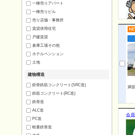
一棟売りアパート
一棟売りビル
売り店舗・事務所
賃貸併用住宅
戸建賃貸
倉庫工場その他
ホテルペンション
土地
建物構造
鉄骨鉄筋コンクリート(SRC造)
満室
鉄筋コンクリート(RC造)
鉄骨造
ALC造
会員
PC造
軽量鉄骨造