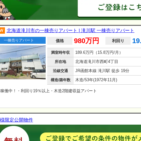
北海道滝川市の一棟売りアパート | 滝川駅 一棟売りアパート
980万円
19
一棟売りアパート
価格
利回り
189.6万円（15.8万円/月）
満室時年収
北海道滝川市西町4丁目
所在地
JR函館本線 滝川駅 徒歩 19分
沿線交通
木造/53年(1972年11月)
構造/築年数
稼働中！・利回り19％以上・木造2階建収益アパート
様限定公開物件