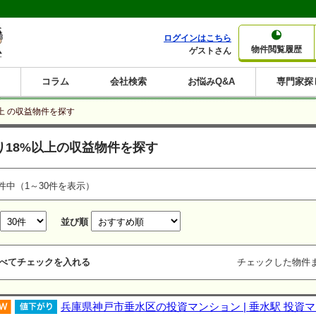
ログインはこちら
物件閲覧履歴
ゲストさん
コラム
会社検索
お悩みQ&A
専門家探
大家さんコラム
賃貸経営コラム
購入コラム
売却コラム
上 の収益物件を探す
種別から収益物件を探す
利回りから収益物件を探す
り18%以上の収益物件を探す
一棟売りマンション
一棟売りアパート
ホテルペンション
投資マンション
一棟売りビル
店舗・事務所
賃貸併用住宅
工場・倉庫
戸建賃貸
新築住宅
土地
利回り10%以上
利回り11%以上
利回り12%以上
利回り13%以上
利回り14%以上
利回り15%以上
利回り16%以上
利回り7%以上
利回り8%以上
利回り9%以上
件中（1～30件を表示）
並び順
べてチェックを入れる
チェックした物件
兵庫県神戸市垂水区の投資マンション | 垂水駅 投資