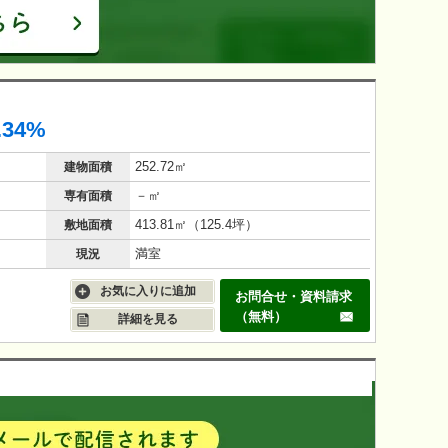
.34%
252.72㎡
建物面積
－㎡
専有面積
413.81㎡（125.4坪）
敷地面積
満室
現況
お気に入りに追加
お問合せ・資料請求
（無料）
詳細を見る