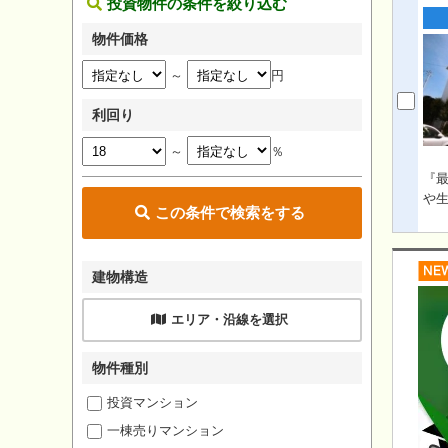
投資物件の条件を絞り込む
物件価格
～
円
利回り
～
％
『最
や
この条件で検索をする
建物構造
エリア・沿線を選択
物件種別
投資マンション
一棟売りマンション