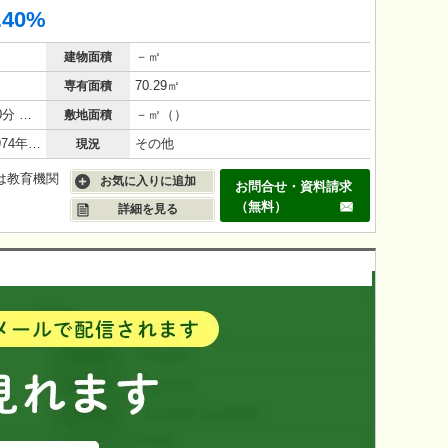
.40%
－㎡
建物面積
70.29㎡
専有面積
JR東海道・山陽本線 垂水駅 バス 10分 バス停 徒歩2分
－㎡（）
敷地面積
鉄筋コンクリート（RC造）/52年(1974年7月)
その他
現況
は教育機関
お気に入りに追加
お問合せ・資料請求
（無料）
詳細を見る