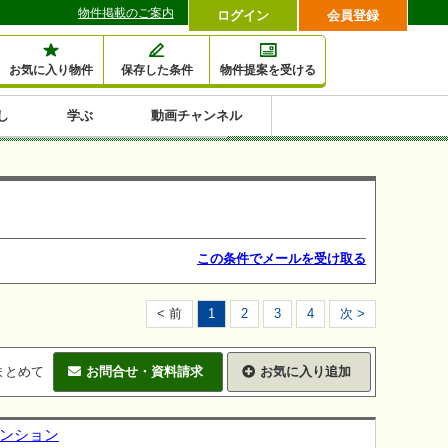
物件掲載のご案内
ログイン
会員登録
お気に入り物件
保存した条件
物件提案を受ける
し
学ぶ
動画チャンネル
セミナー情報検索
滞納・退去
相続・税金
金融・保険
空室対策
賃貸管理
土地活用
口コミ
特集から収益物件を探す
1,000万円以下小額投
早い者勝ち東京23区
10%以上アパート投
現況満室で安心物件
人気の築浅・新築物
資
資
件
内
この条件でメールを受け取る
< 前
1
2
3
4
次 >
まとめて
お問合せ・資料請求
お気に入り追加
マンション