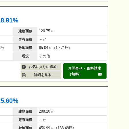
18.91%
120.75㎡
建物面積
－㎡
専有面積
6分
65.04㎡（19.71坪）
敷地面積
その他
現況
お気に入りに追加
お問合せ・資料請求
（無料）
詳細を見る
25.60%
288.10㎡
建物面積
－㎡
専有面積
456.99㎡（138.48坪）
敷地面積