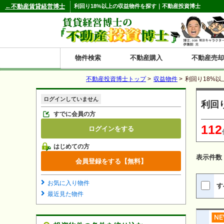
←不動産賃貸経営博士
利回り18%以上の収益物件を探す｜不動産投資博士
物件検索
不動産購入
不動産売却
不動産投資博士トップ
>
収益物件
>
利回り18%以
都道府県別の収益物件一覧
ログインしていません
利回
北
東
関
信
東
関
中
九
神奈川
和歌山
鹿児島
青森
秋田
岩手
宮城
山形
福島
東京
埼玉
千葉
茨城
栃木
群馬
新潟
富山
石川
福井
長野
山梨
静岡
愛知
岐阜
三重
大阪
兵庫
京都
滋賀
奈良
鳥取
岡山
島根
広島
山口
香川
徳島
愛媛
高知
福岡
佐賀
長崎
熊本
大分
宮崎
沖縄
すでに会員の方
112
ログインをする
海
北
東
州・
海
西
国・
州
はじめての方
道
北
四
表示件数
会員登録をする【無料】
陸
国
お気に入り物件
す
最近見た物件