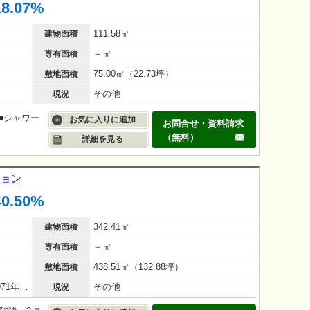
18.07%
111.58㎡
建物面積
－㎡
専有面積
75.00㎡（22.73坪）
敷地面積
その他
現況
■シャワー
お気に入りに追加
お問合せ・資料請求
（無料）
詳細を見る
ション
40.50%
342.41㎡
建物面積
－㎡
専有面積
438.51㎡（132.88坪）
敷地面積
鉄筋コンクリート（RC造）/54年(1971年12月)
その他
現況