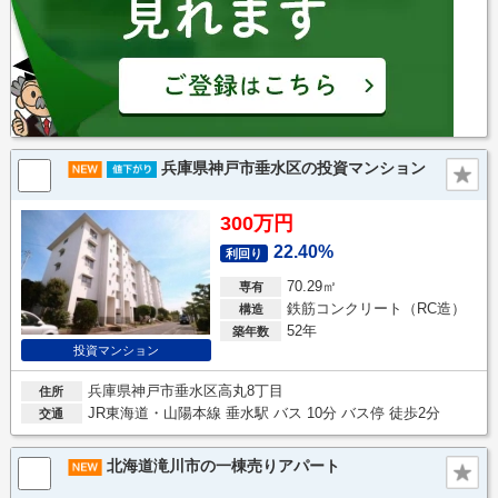
兵庫県神戸市垂水区の投資マンション
300万円
22.40%
利回り
70.29㎡
専有
鉄筋コンクリート（RC造）
構造
52年
築年数
投資マンション
兵庫県神戸市垂水区高丸8丁目
住所
JR東海道・山陽本線 垂水駅 バス 10分 バス停 徒歩2分
交通
北海道滝川市の一棟売りアパート