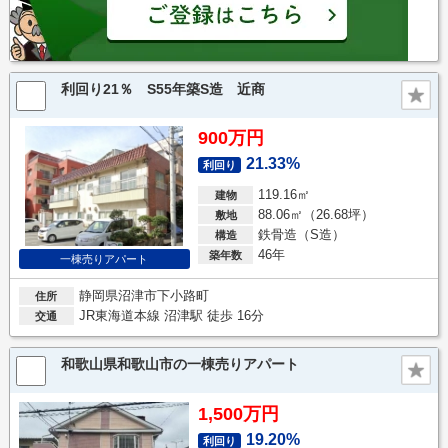
利回り21％ S55年築S造 近商
900万円
21.33%
利回り
119.16㎡
建物
88.06㎡（26.68坪）
敷地
鉄骨造（S造）
構造
46年
築年数
一棟売りアパート
静岡県沼津市下小路町
住所
JR東海道本線 沼津駅 徒歩 16分
交通
和歌山県和歌山市の一棟売りアパート
1,500万円
19.20%
利回り