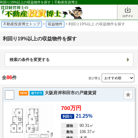
利回り19%以上の収益物件を探す｜不動産投資博士
不動産投資博士トップ
>
収益物件
>
利回り19%以上 の収益物件を探す
利回り19%以上の収益物件を探す
検索の条件を変更する
86
全
件
並び替え
大阪府岸和田市の戸建賃貸
700万円
21.25%
利回り
90.31㎡
建物
106.37㎡
敷地
木造
構造