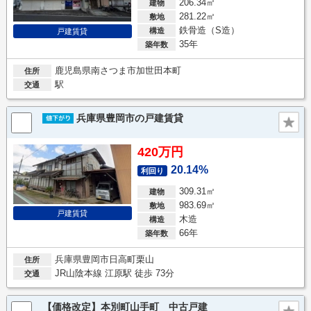
206.34㎡
建物
281.22㎡
敷地
鉄骨造（S造）
構造
戸建賃貸
35年
築年数
鹿児島県南さつま市加世田本町
住所
駅
交通
兵庫県豊岡市の戸建賃貸
420万円
20.14%
利回り
309.31㎡
建物
983.69㎡
敷地
戸建賃貸
木造
構造
66年
築年数
兵庫県豊岡市日高町栗山
住所
JR山陰本線 江原駅 徒歩 73分
交通
【価格改定】本別町山手町 中古戸建