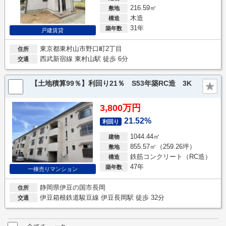
216.59㎡
敷地
木造
構造
31年
築年数
戸建賃貸
東京都東村山市野口町2丁目
住所
西武新宿線 東村山駅 徒歩 6分
交通
【土地積算99％】利回り21％ S53年築RC造 3K
3,800万円
21.52%
利回り
1044.44㎡
建物
855.57㎡（259.26坪）
敷地
鉄筋コンクリート（RC造）
構造
47年
築年数
一棟売りマンション
静岡県伊豆の国市長岡
住所
伊豆箱根鉄道駿豆線 伊豆長岡駅 徒歩 32分
交通