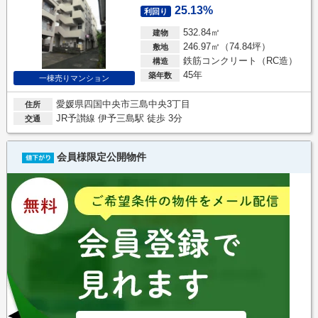
25.13%
利回り
532.84㎡
建物
246.97㎡（74.84坪）
敷地
鉄筋コンクリート（RC造）
構造
45年
築年数
一棟売りマンション
愛媛県四国中央市三島中央3丁目
住所
JR予讃線 伊予三島駅 徒歩 3分
交通
会員様限定公開物件