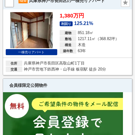
兵庫県神戸市長田区の一棟売りアパート
1,380万円
125.21%
利回り
851.18㎡
建物
1217.11㎡（368.82坪）
敷地
木造
構造
63年
築年数
一棟売りアパート
兵庫県神戸市長田区高取山町1丁目
住所
神戸市営地下鉄西神・山手線 板宿駅 徒歩 20分
交通
会員様限定公開物件