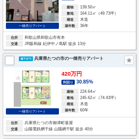
139.50㎡
建物
164.11㎡（49.73坪）
敷地
木造
構造
36年
築年数
一棟売りアパート
和歌山県和歌山市有本
住所
JR阪和線 紀伊中ノ島駅 徒歩 13分
交通
兵庫県たつの市の一棟売りアパート
420万円
30.85%
利回り
224.64㎡
建物
245.62㎡（74.43坪）
敷地
木造
構造
60年
築年数
一棟売りアパート
兵庫県たつの市御津町釜屋
住所
山陽電鉄網干線 山陽網干駅 徒歩 40分
交通