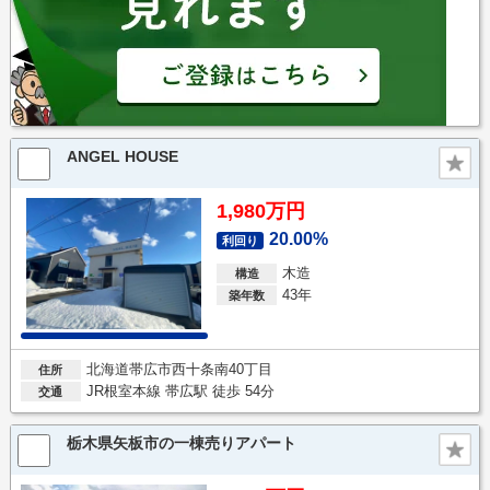
ANGEL HOUSE
1,980万円
20.00%
利回り
木造
構造
43年
築年数
北海道帯広市西十条南40丁目
住所
JR根室本線 帯広駅 徒歩 54分
交通
栃木県矢板市の一棟売りアパート