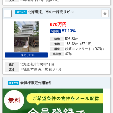
北海道滝川市の一棟売りビル
670万円
57.13%
利回り
596.83㎡
建物
188.42㎡（57.1坪）
敷地
鉄筋コンクリート（RC造）
構造
47年
築年数
一棟売りビル
北海道滝川市栄町2丁目
住所
JR函館本線 滝川駅 徒歩 8分
交通
会員様限定公開物件