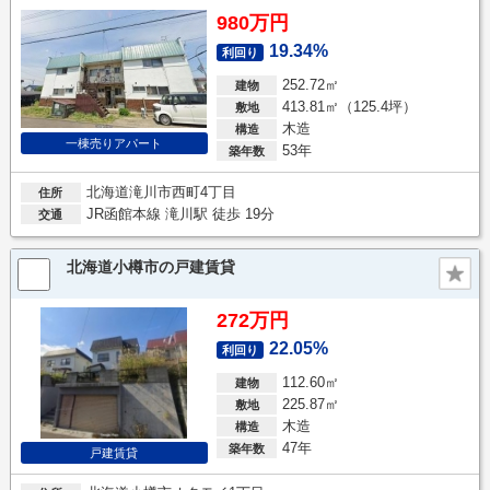
980万円
19.34%
利回り
252.72㎡
建物
413.81㎡（125.4坪）
敷地
木造
構造
一棟売りアパート
53年
築年数
北海道滝川市西町4丁目
住所
JR函館本線 滝川駅 徒歩 19分
交通
北海道小樽市の戸建賃貸
272万円
22.05%
利回り
112.60㎡
建物
225.87㎡
敷地
木造
構造
47年
築年数
戸建賃貸