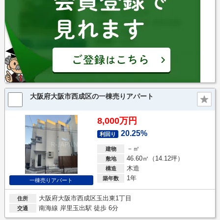
大阪府大阪市西成区の一棟売りアパート
8,000万円
20.25%
利回り
－㎡
建物
46.60㎡（14.12坪）
敷地
木造
構造
1年
築年数
一棟売りアパート
大阪府大阪市西成区玉出東1丁目
住所
南海線 岸里玉出駅 徒歩 6分
交通