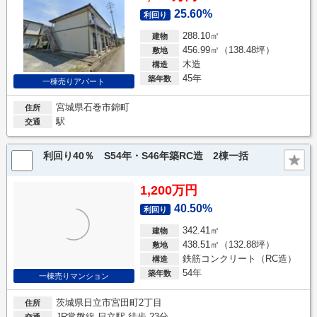
25.60%
利回り
288.10㎡
建物
456.99㎡（138.48坪）
敷地
木造
構造
45年
築年数
一棟売りアパート
宮城県石巻市錦町
住所
駅
交通
利回り40％ S54年・S46年築RC造 2棟一括
1,200万円
40.50%
利回り
342.41㎡
建物
438.51㎡（132.88坪）
敷地
鉄筋コンクリート（RC造）
構造
54年
築年数
一棟売りマンション
茨城県日立市宮田町2丁目
住所
JR常磐線 日立駅 徒歩 23分
交通