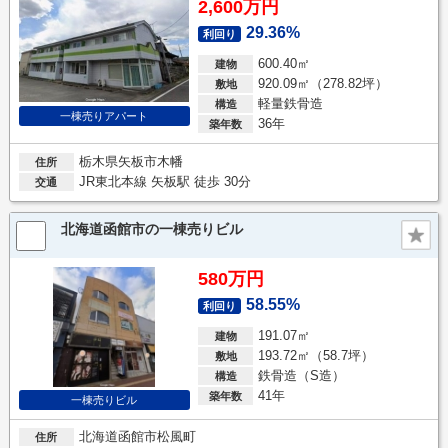
2,600万円
29.36%
利回り
600.40㎡
建物
920.09㎡（278.82坪）
敷地
軽量鉄骨造
構造
一棟売りアパート
36年
築年数
栃木県矢板市木幡
住所
JR東北本線 矢板駅 徒歩 30分
交通
北海道函館市の一棟売りビル
580万円
58.55%
利回り
191.07㎡
建物
193.72㎡（58.7坪）
敷地
鉄骨造（S造）
構造
41年
築年数
一棟売りビル
北海道函館市松風町
住所