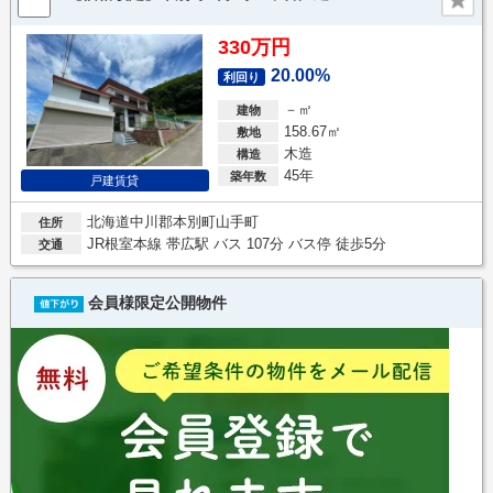
330万円
20.00%
利回り
－㎡
建物
158.67㎡
敷地
木造
構造
45年
築年数
戸建賃貸
北海道中川郡本別町山手町
住所
JR根室本線 帯広駅 バス 107分 バス停 徒歩5分
交通
会員様限定公開物件