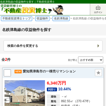
名鉄津島線の収益物件を探す｜不動産投資博士
不動産投資博士トップ
>
収益物件
>
名鉄津島線
>
名鉄津島線 の収益物件を
名鉄津島線の収益物件を探す
検索の条件を変更する
2
全
件
並び替え
愛知県津島市の一棟売りマンション
6,340万円
10.44%
利回り
－㎡
建物
892.55㎡（270.47坪）
敷地
鉄骨造（S造）
構造