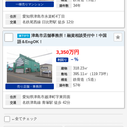
一棟売りマンション
34年
築年数
愛知県津島市永楽町4丁目
住所
名鉄尾西線 日比野駅 徒歩 12分
交通
津島市店舗事務所！融資相談受付中！中国
語＆EngOK！
3,350万円
－%
利回り
318.23㎡
建物
395.11㎡（119.73坪）
敷地
鉄骨造（S造）
構造
57年
築年数
売り店舗・事務所
愛知県津島市越津町字東田面
住所
名鉄津島線 青塚駅 徒歩 42分
交通
←全てチェック