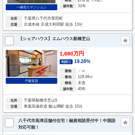
31年
築年数
一棟売りマンション
千葉県八千代市萱田町
住所
京成本線 京成大和田駅 徒歩 13分
交通
【シェアハウス】エムハウス船橋芝山
1,680万円
19.28%
利回り
－㎡
建物
128.94㎡
敷地
戸建賃貸
木造
構造
40年
築年数
千葉県船橋市芝山5
住所
東葉高速鉄道 飯山満駅 徒歩 15分
交通
八千代市高津店舗付住宅！融資相談受付中！中国語
対応可能！