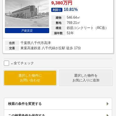
9,380万円
10.81%
利回り
546.64㎡
建物
769.21㎡
敷地
鉄筋コンクリート（RC造）
構造
戸建賃貸
51年
築年数
千葉県八千代市高津
住所
東葉高速鉄道 八千代緑が丘駅 徒歩 17分
交通
←全てチェック
選択した物件に
選択した物件を
お問い合わせ
お気に入りに追加
検索の条件を変更する
この検索条件を保存する