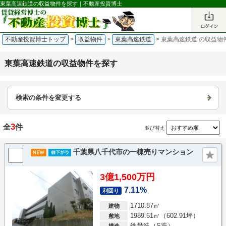
東葉高速鉄道の収益物件を探す｜不動産投資博士
不動産投資博士トップ
>
収益物件
>
東葉高速鉄道
>
東葉高速鉄道 の収益物
東葉高速鉄道の収益物件を探す
検索の条件を変更する
3
全
件
並び替え
千葉県八千代市の一棟売りマンション
3億1,500万円
7.11%
利回り
1710.87㎡
建物
1989.61㎡（602.91坪）
敷地
鉄骨造（S造）
構造