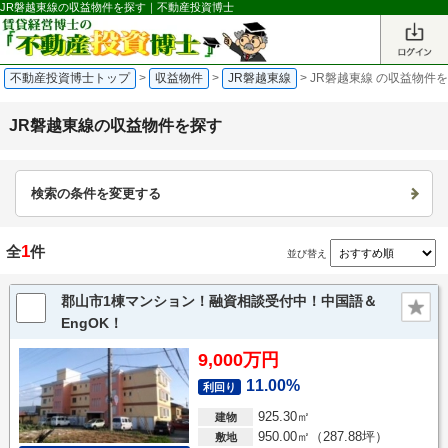
JR磐越東線の収益物件を探す｜不動産投資博士
不動産投資博士トップ
>
収益物件
>
JR磐越東線
>
JR磐越東線 の収益物件
JR磐越東線の収益物件を探す
検索の条件を変更する
1
全
件
並び替え
郡山市1棟マンション！融資相談受付中！中国語＆
EngOK！
9,000万円
11.00%
利回り
925.30㎡
建物
950.00㎡（287.88坪）
敷地