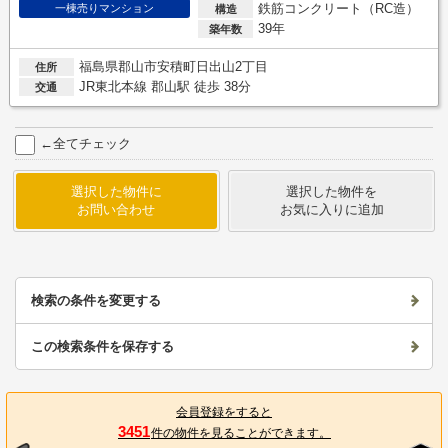
鉄筋コンクリート（RC造）
一棟売りマンション
構造
39年
築年数
福島県郡山市安積町日出山2丁目
住所
JR東北本線 郡山駅 徒歩 38分
交通
←全てチェック
選択した物件に
選択した物件を
お問い合わせ
お気に入りに追加
検索の条件を変更する
この検索条件を保存する
会員登録をすると
3451
件の物件を見ることができます。