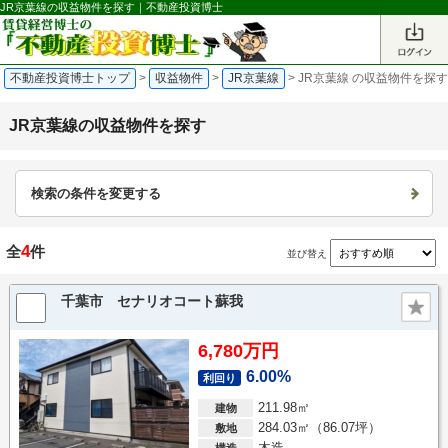
JR京葉線の収益物件を探す｜不動産投資博士
不動産投資博士トップ
>
収益物件
>
JR京葉線
>
JR京葉線 の収益物件を探
JR京葉線の収益物件を探す
検索の条件を変更する
4
全
件
並び替え
千葉市 セナリオコート蘇我
6,780万円
6.00%
利回り
211.98㎡
建物
284.03㎡（86.07坪）
敷地
木造
構造