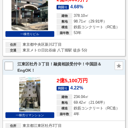
4.68%
利回り
378.10㎡
建物
98.71㎡（29.91坪）
敷地
鉄筋コンクリート（RC造）
構造
53年
築年数
一棟売りビル
東京都中央区新川2丁目
住所
東京メトロ日比谷線 八丁堀駅 徒歩 5分
交通
江東区牡丹３丁目！融資相談受付中！中国語＆
EngOK！
2億5,100万円
4.22%
利回り
234.04㎡
建物
69.42㎡（21.04坪）
敷地
鉄筋コンクリート（RC造）
構造
4年
築年数
一棟売りマンション
東京都江東区牡丹3丁目
住所