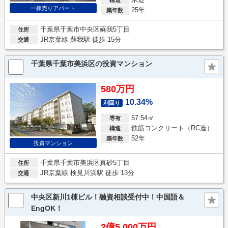
一棟売りアパート
25年
築年数
千葉県千葉市中央区蘇我5丁目
住所
JR京葉線 蘇我駅 徒歩 15分
交通
千葉県千葉市美浜区の投資マンション
580万円
10.34%
利回り
57.54㎡
専有
鉄筋コンクリート（RC造）
構造
52年
築年数
投資マンション
千葉県千葉市美浜区真砂5丁目
住所
JR京葉線 検見川浜駅 徒歩 13分
交通
中央区新川1棟ビル！融資相談受付中！中国語＆
EngOK！
2億5,000万円