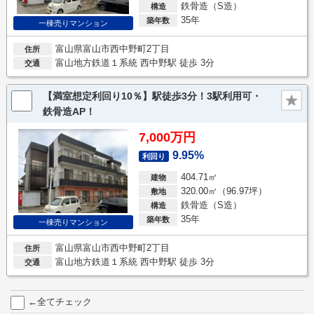
鉄骨造（S造）
構造
35年
築年数
一棟売りマンション
富山県富山市西中野町2丁目
住所
富山地方鉄道１系統 西中野駅 徒歩 3分
交通
【満室想定利回り10％】駅徒歩3分！3駅利用可・
鉄骨造AP！
7,000万円
9.95%
利回り
404.71㎡
建物
320.00㎡（96.97坪）
敷地
鉄骨造（S造）
構造
35年
築年数
一棟売りマンション
富山県富山市西中野町2丁目
住所
富山地方鉄道１系統 西中野駅 徒歩 3分
交通
←全てチェック