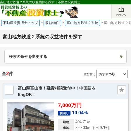
富山地方鉄道２系統の収益物件を探す｜不動産投資博士
不動産投資博士トップ
>
収益物件
>
富山地方鉄道２系統
>
富山地方鉄道２系
富山地方鉄道２系統の収益物件を探す
検索の条件を変更する
2
全
件
並び替え
富山県富山市！融資相談受付中！中国語＆
EngOK！
7,000万円
10.04%
利回り
404.71㎡
建物
320.00㎡（96.97坪）
敷地