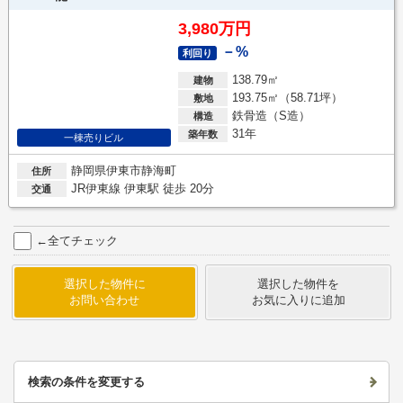
3,980万円
－%
利回り
138.79㎡
建物
193.75㎡（58.71坪）
敷地
鉄骨造（S造）
構造
31年
築年数
一棟売りビル
静岡県伊東市静海町
住所
JR伊東線 伊東駅 徒歩 20分
交通
←全てチェック
選択した物件に
選択した物件を
お問い合わせ
お気に入りに追加
検索の条件を変更する