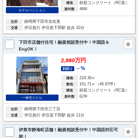
鉄筋コンクリート（RC造）
構造
48年
築年数
ホテルペンション
静岡県下田市吉佐美
住所
伊豆急行 伊豆急下田駅 徒歩 32分
交通
下田市店舗付住宅！融資相談受付中！中国語＆
EngOK！
2,980万円
－%
利回り
219.30㎡
建物
151.71㎡（45.97坪）
敷地
鉄筋コンクリート（RC造）
構造
62年
築年数
一棟売りビル
静岡県下田市三丁目
住所
伊豆急行 伊豆急下田駅 徒歩 11分
交通
伊東市静海町店舗！融資相談受付中！中国語対応可
能！