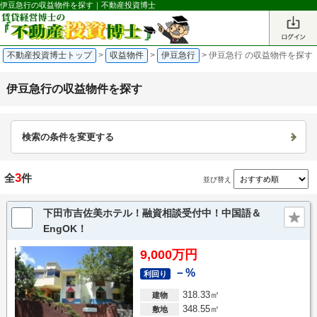
伊豆急行の収益物件を探す｜不動産投資博士
不動産投資博士トップ
>
収益物件
>
伊豆急行
>
伊豆急行 の収益物件を探す
伊豆急行の収益物件を探す
検索の条件を変更する
3
全
件
並び替え
下田市吉佐美ホテル！融資相談受付中！中国語＆
EngOK！
9,000万円
－%
利回り
318.33㎡
建物
348.55㎡
敷地