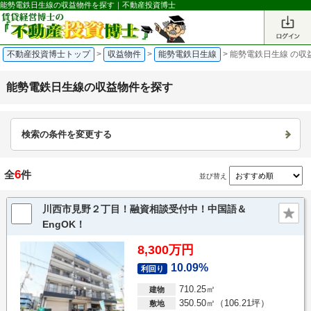
能勢電鉄日生線の収益物件を探す｜不動産投資博士
不動産投資博士トップ
>
収益物件
>
能勢電鉄日生線
>
能勢電鉄日生線 の収
能勢電鉄日生線の収益物件を探す
検索の条件を変更する
6
全
件
並び替え
川西市見野２丁目！融資相談受付中！中国語＆
EngOK！
8,300万円
10.09%
利回り
710.25㎡
建物
350.50㎡（106.21坪）
敷地