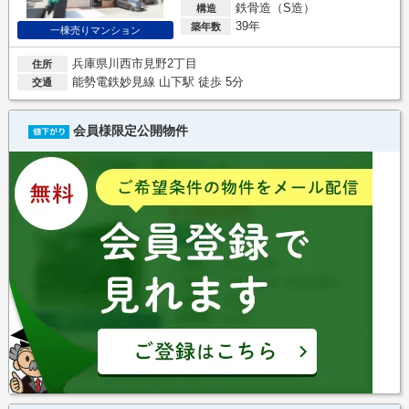
鉄骨造（S造）
構造
39年
築年数
一棟売りマンション
兵庫県川西市見野2丁目
住所
能勢電鉄妙見線 山下駅 徒歩 5分
交通
会員様限定公開物件