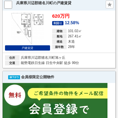
兵庫県川辺郡猪名川町の戸建賃貸
620万円
12.58%
利回り
101.02㎡
建物
267.41㎡
敷地
木造
構造
28年
築年数
戸建賃貸
兵庫県川辺郡猪名川町旭ヶ丘
住所
能勢電鉄日生線 日生中央駅 徒歩 99分
交通
会員様限定公開物件