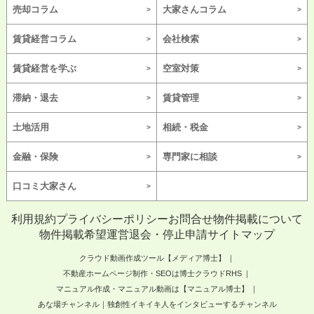
売却コラム
大家さんコラム
賃貸経営コラム
会社検索
賃貸経営を学ぶ
空室対策
滞納・退去
賃貸管理
土地活用
相続・税金
金融・保険
専門家に相談
口コミ大家さん
利用規約
プライバシーポリシー
お問合せ
物件掲載について
物件掲載希望
運営
退会・停止申請
サイトマップ
クラウド動画作成ツール【メディア博士】
不動産ホームページ制作・SEOは博士クラウドRHS
マニュアル作成・マニュアル動画は【マニュアル博士】
あな場チャンネル｜独創性イキイキ人をインタビューするチャンネル