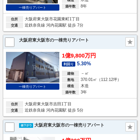
8年
築年数
一棟売りアパート
大阪府東大阪市花園東町1丁目
住所
近鉄奈良線 河内花園駅 徒歩 7分
交通
大阪府東大阪市の一棟売りアパート
1億9,800万円
5.30%
利回り
－㎡
建物
370.01㎡（112.12坪）
敷地
木造
構造
一棟売りアパート
3年
築年数
大阪府東大阪市吉田1丁目
住所
近鉄奈良線 河内花園駅 徒歩 5分
交通
大阪府東大阪市の一棟売りアパート