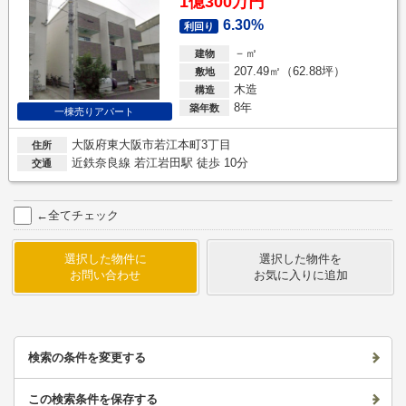
1億300万円
6.30%
利回り
－㎡
建物
207.49㎡（62.88坪）
敷地
木造
構造
8年
築年数
一棟売りアパート
大阪府東大阪市若江本町3丁目
住所
近鉄奈良線 若江岩田駅 徒歩 10分
交通
←全てチェック
選択した物件に
選択した物件を
お問い合わせ
お気に入りに追加
検索の条件を変更する
この検索条件を保存する