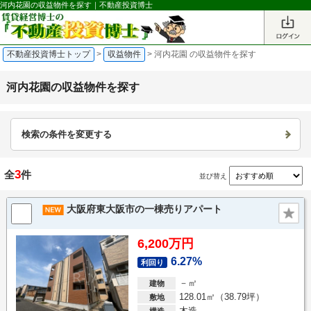
河内花園の収益物件を探す｜不動産投資博士
不動産投資博士トップ
>
収益物件
>
河内花園 の収益物件を探す
河内花園の収益物件を探す
検索の条件を変更する
3
全
件
並び替え
大阪府東大阪市の一棟売りアパート
6,200万円
6.27%
利回り
－㎡
建物
128.01㎡（38.79坪）
敷地
木造
構造