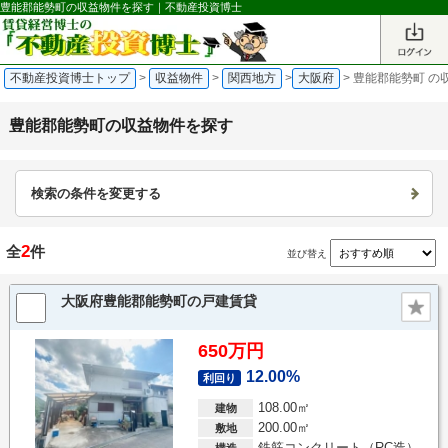
豊能郡能勢町の収益物件を探す｜不動産投資博士
不動産投資博士トップ
>
収益物件
>
関西地方
>
大阪府
>
豊能郡能勢町 の
豊能郡能勢町の収益物件を探す
検索の条件を変更する
2
全
件
並び替え
大阪府豊能郡能勢町の戸建賃貸
650万円
12.00%
利回り
108.00㎡
建物
200.00㎡
敷地
鉄筋コンクリート（RC造）
構造