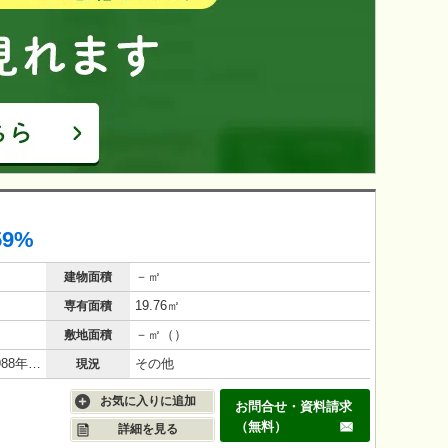
59%
－㎡
建物面積
19.76㎡
専有面積
－㎡（）
敷地面積
鉄筋コンクリート（RC造）/38年(1988年5月)
その他
現況
お気に入りに追加
お問合せ・資料請求
（無料）
詳細を見る