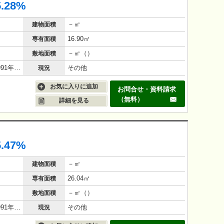
5.28%
－㎡
建物面積
16.90㎡
専有面積
－㎡（）
敷地面積
鉄筋コンクリート（RC造）/35年(1991年6月)
その他
現況
お気に入りに追加
お問合せ・資料請求
（無料）
詳細を見る
5.47%
－㎡
建物面積
26.04㎡
専有面積
－㎡（）
敷地面積
鉄筋コンクリート（RC造）/35年(1991年2月)
その他
現況