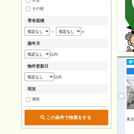
木造
その他
専有面積
～
㎡
築年月
以内
物件更新日
以内
現況
満室
この条件で検索をする
東京