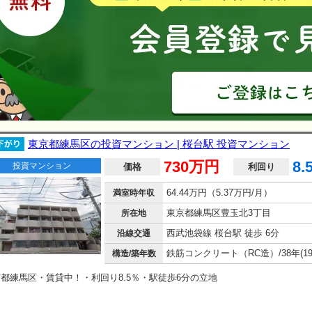
東京都練馬区の投資マンション | 桜台駅 投資マンション
730万円
8.
投資マンション
価格
利回り
64.44万円（5.37万円/月）
満室時年収
東京都練馬区豊玉北3丁目
所在地
西武池袋線 桜台駅 徒歩 6分
沿線交通
構造/築年数
都練馬区・賃貸中！・利回り8.5％・駅徒歩6分の立地