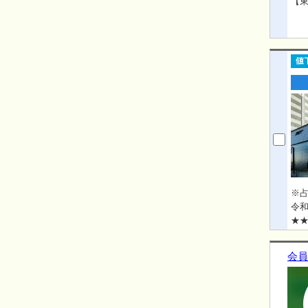
【
※占
令和
★★
想定
会員