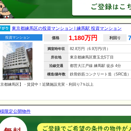
東京都練馬区の投資マンション | 練馬駅 投資マンション
1,180万円
投資マンション
価格
利回り
82.8万円（6.9万円/月）
満室時年収
東京都練馬区豊玉北5丁目
所在地
都営大江戸線 練馬駅 徒歩 4分
沿線交通
構造/築年数
東京都練馬区】・賃貸中！近隣施設充実・利回り7％以上
様限定公開物件