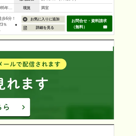
鉄筋コンクリート（RC造）/41年(1985年3月)
満室
現況
徒歩6分！
お気に入りに追加
お問合せ・資料請求
23％ ●
（無料）
詳細を見る
e