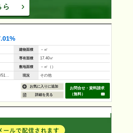
7.01%
－㎡
建物面積
17.40㎡
専有面積
－㎡（）
敷地面積
鉄骨鉄筋コンクリート造（SRC造）/51年(1975年4月)
その他
現況
お気に入りに追加
お問合せ・資料請求
（無料）
詳細を見る