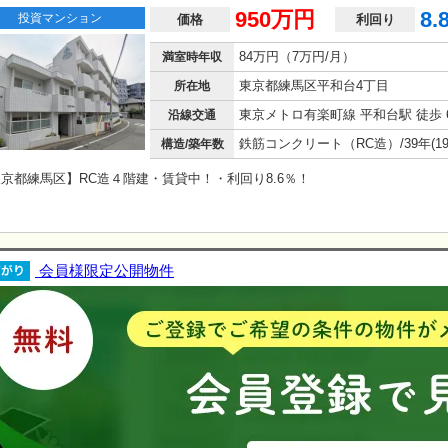
950万円
8.
投資マンション
価格
利回り
84万円（7万円/月）
満室時年収
東京都練馬区平和台4丁目
所在地
東京メトロ有楽町線 平和台駅 徒歩 
沿線交通
構造/築年数
京都練馬区】RC造４階建・賃貸中！・利回り8.6％！
会員様限定公開物件