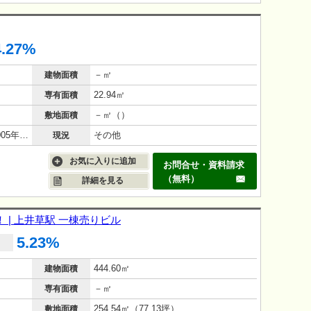
4.27%
－㎡
建物面積
22.94㎡
専有面積
－㎡（）
敷地面積
鉄筋コンクリート（RC造）/21年(2005年7月)
その他
現況
お気に入りに追加
お問合せ・資料請求
（無料）
詳細を見る
 | 上井草駅 一棟売りビル
5.23%
444.60㎡
建物面積
－㎡
専有面積
254.54㎡（77.13坪）
敷地面積