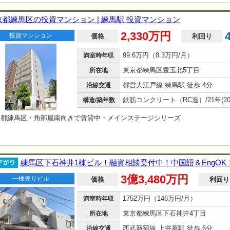
京都練馬区の投資マンション | 練馬駅 投資マンション
2,330万円
投資マンション
価格
利回り
99.6万円（8.3万円/月）
満室時年収
東京都練馬区豊玉北5丁目
所在地
都営大江戸線 練馬駅 徒歩 4分
沿線交通
構造/築年数
京都練馬区・角部屋南向きで賃貸中・メインステージシリーズ
練馬区下石神井1棟ビル！融資相談受付中！中国語＆EngOK！
3億3,480万円
一棟売りビル
価格
利回り
1752万円（146万円/月）
満室時年収
東京都練馬区下石神井4丁目
所在地
西武新宿線 上井草駅 徒歩 6分
沿線交通