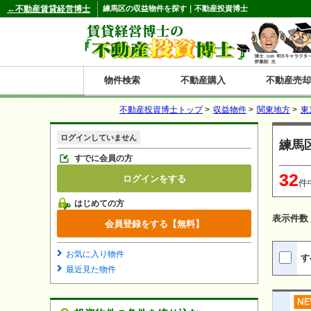
←不動産賃貸経営博士
練馬区の収益物件を探す｜不動産投資博士
物件検索
不動産購入
不動産売却
不動産投資博士トップ
>
収益物件
>
関東地方
>
東
都道府県別の収益物件一覧
ログインしていません
練馬
北
東
関
信
東
関
中
九
神奈川
和歌山
鹿児島
青森
秋田
岩手
宮城
山形
福島
東京
埼玉
千葉
茨城
栃木
群馬
新潟
富山
石川
福井
長野
山梨
静岡
愛知
岐阜
三重
大阪
兵庫
京都
滋賀
奈良
鳥取
岡山
島根
広島
山口
香川
徳島
愛媛
高知
福岡
佐賀
長崎
熊本
大分
宮崎
沖縄
すでに会員の方
32
ログインをする
海
北
東
州・
海
西
国・
州
件
はじめての方
道
北
四
表示件数
会員登録をする【無料】
陸
国
お気に入り物件
す
最近見た物件