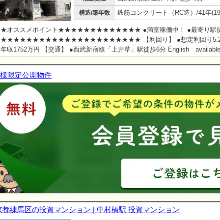
構造/築年数
★オススメポイント★★★★★★★★★★★★★ ●満室稼働中！ ●最寄り駅
★★★★★★★★★★★★★★★★★★★★★★ 【利回り】 ●想定利回り5.
年収1752万円 【交通】 ●西武新宿線「上井草」駅徒歩6分 English availabl
様限定公開物件
京都練馬区の投資マンション | 中村橋駅 投資マンション