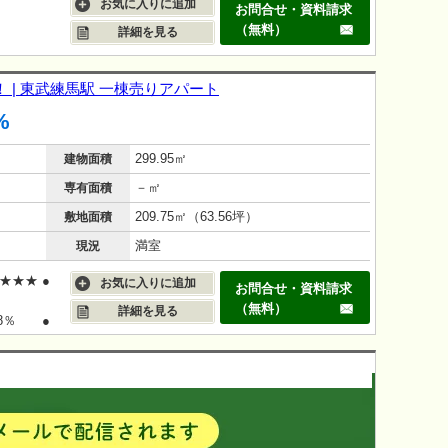
お気に入りに追加
お問合せ・資料請求
（無料）
詳細を見る
 | 東武練馬駅 一棟売りアパート
%
299.95㎡
建物面積
－㎡
専有面積
209.75㎡（63.56坪）
敷地面積
満室
現況
★★★ ●
お気に入りに追加
お問合せ・資料請求
（無料）
詳細を見る
.8％ ●
able