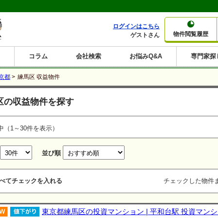
ログインはこちら
物件閲覧履歴
ゲストさん
コラム
会社検索
お悩みQ&A
専門家探
大家さんコラム
賃貸経営コラム
購入コラム
売却コラム
京都
>
練馬区 収益物件
種別から収益物件を探す
利回りから収益物件を探す
区の収益物件を探す
一棟売りマンション
一棟売りアパート
ホテルペンション
投資マンション
一棟売りビル
店舗・事務所
賃貸併用住宅
工場・倉庫
戸建賃貸
新築住宅
土地
利回り10%以上
利回り11%以上
利回り12%以上
利回り13%以上
利回り14%以上
利回り15%以上
利回り16%以上
利回り7%以上
利回り8%以上
利回り9%以上
中（1～30件を表示）
並び順
べてチェックを入れる
チェックした物件
東京都練馬区の投資マンション | 平和台駅 投資マン