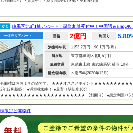
東京都練馬区】・賃貸中！・駅徒歩5分の立地・不動産投資
練馬区北町1棟アパート！融資相談受付中！中国語＆EngOK！
2億円
5.80
一棟売りアパート
価格
利回り
1153.2万円（96.1万円/月）
満室時年収
東京都練馬区北町5丁目
所在地
東武東上線 東武練馬駅 徒歩 10分
沿線交通
木造/5年(2020年12月)
構造/築年数
有面積はおおよその値です。 ★★★オススメポイント★★★★★★★★★★
2年12月新築！ ●満室稼働中！ ●最寄り駅徒歩10分！
★★★★★★★★★★★★★★★★★★★★★★ 【利回り】 ●想定利回り5
年収1153.2万円 【交通】 ●東武東上線「東武練馬」駅徒歩10分 English avail
様限定公開物件