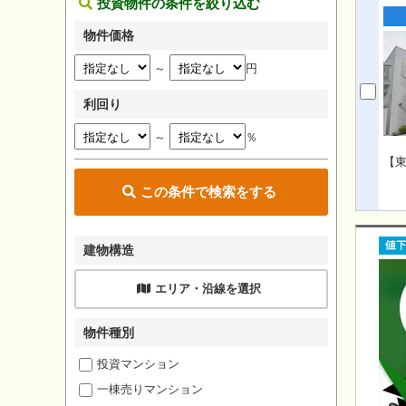
投資物件の条件を絞り込む
物件価格
～
円
利回り
～
％
【東
この条件で検索をする
建物構造
エリア・沿線を選択
物件種別
投資マンション
一棟売りマンション