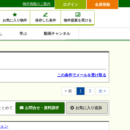
物件掲載のご案内
ログイン
会員登録
お気に入り物件
保存した条件
物件提案を受ける
し
学ぶ
動画チャンネル
セミナー情報検索
滞納・退去
相続・税金
金融・保険
空室対策
賃貸管理
土地活用
口コミ
特集から収益物件を探す
1,000万円以下小額投
早い者勝ち東京23区
10%以上アパート投
現況満室で安心物件
人気の築浅・新築物
資
資
件
内
この条件でメールを受け取る
< 前
1
2
次 >
まとめて
お問合せ・資料請求
お気に入り追加
ション