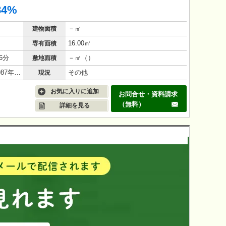
84%
－㎡
建物面積
16.00㎡
専有面積
6分
－㎡（）
敷地面積
鉄筋コンクリート（RC造）/39年(1987年3月)
その他
現況
お気に入りに追加
お問合せ・資料請求
（無料）
詳細を見る