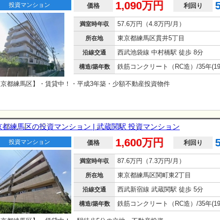
1,090万円
投資マンション
価格
利回り
57.6万円（4.8万円/月）
満室時年収
東京都練馬区貫井5丁目
所在地
西武池袋線 中村橋駅 徒歩 8分
沿線交通
構造/築年数
東京都練馬区】・賃貸中！・平成3年築・少額不動産投資物件
京都練馬区の投資マンション | 武蔵関駅 投資マンション
1,600万円
投資マンション
価格
利回り
87.6万円（7.3万円/月）
満室時年収
東京都練馬区関町東2丁目
所在地
西武新宿線 武蔵関駅 徒歩 5分
沿線交通
構造/築年数