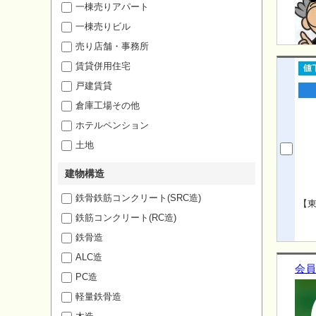
一棟売りアパート
一棟売りビル
売り店舗・事務所
賃貸併用住宅
戸建賃貸
倉庫工場その他
ホテルペンション
土地
建物構造
鉄骨鉄筋コンクリート(SRC造)
【
鉄筋コンクリート(RC造)
鉄骨造
ALC造
会員
PC造
軽量鉄骨造