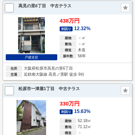
高見の里6丁目 中古テラス
438万円
12.32%
利回り
－㎡
建物
－㎡
敷地
木造
構造
56年
築年数
戸建賃貸
大阪府松原市高見の里6丁目
住所
近鉄南大阪線 高見ノ里駅 徒歩 9分
交通
松原市一津屋1丁目 中古テラス
330万円
15.63%
利回り
52.18㎡
建物
71.12㎡
敷地
－
構造