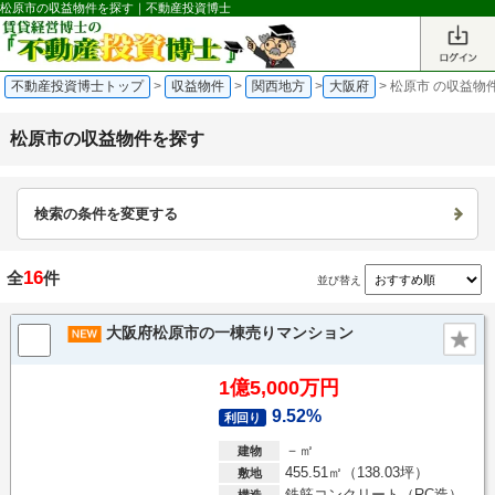
松原市の収益物件を探す｜不動産投資博士
不動産投資博士トップ
>
収益物件
>
関西地方
>
大阪府
>
松原市 の収益物
松原市の収益物件を探す
検索の条件を変更する
16
全
件
並び替え
大阪府松原市の一棟売りマンション
1億5,000万円
9.52%
利回り
－㎡
建物
455.51㎡（138.03坪）
敷地
鉄筋コンクリート（RC造）
構造