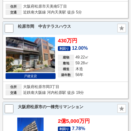
大阪府松原市天美南5丁目
住所
近鉄南大阪線 河内天美駅 徒歩 5分
交通
松原市岡 中古テラスハウス
430万円
12.00%
利回り
49.22㎡
建物
59.28㎡
敷地
木造
構造
56年
築年数
戸建賃貸
大阪府松原市岡3丁目
住所
近鉄南大阪線 河内松原駅 徒歩 19分
交通
大阪府松原市の一棟売りマンション
2億5,000万円
7.78%
利回り