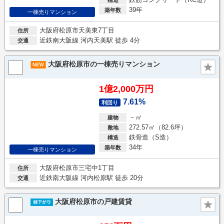
39年
築年数
一棟売りマンション
大阪府松原市天美東7丁目
住所
近鉄南大阪線 河内天美駅 徒歩 4分
交通
大阪府松原市の一棟売りマンション
1億2,000万円
7.61%
利回り
－㎡
建物
272.57㎡（82.6坪）
敷地
鉄骨造（S造）
構造
34年
築年数
一棟売りマンション
大阪府松原市三宅中1丁目
住所
近鉄南大阪線 河内松原駅 徒歩 20分
交通
大阪府松原市の戸建賃貸