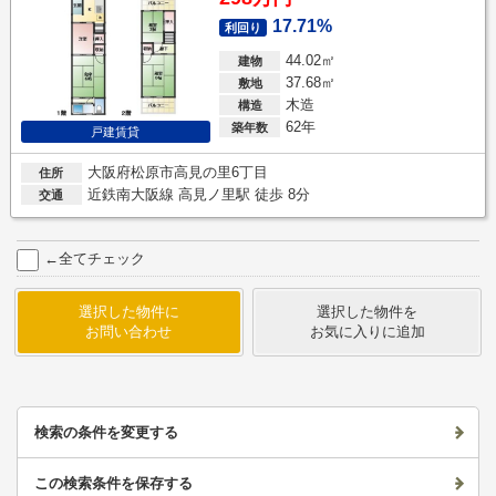
17.71%
利回り
44.02㎡
建物
37.68㎡
敷地
木造
構造
62年
築年数
戸建賃貸
大阪府松原市高見の里6丁目
住所
近鉄南大阪線 高見ノ里駅 徒歩 8分
交通
←全てチェック
選択した物件に
選択した物件を
お問い合わせ
お気に入りに追加
検索の条件を変更する
この検索条件を保存する