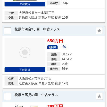
55年
築年数
戸建賃貸
大阪府松原市一津屋1丁目
住所
近鉄南大阪線 恵我ノ荘駅 徒歩 10分
交通
松原市河合3丁目 中古テラス
650万円
－%
利回り
68.17㎡
建物
44.54㎡
敷地
木造
構造
56年
築年数
戸建賃貸
大阪府松原市河合3丁目
住所
近鉄南大阪線 高見ノ里駅 徒歩 19分
交通
松原市高見の里 中古テラス
298万円