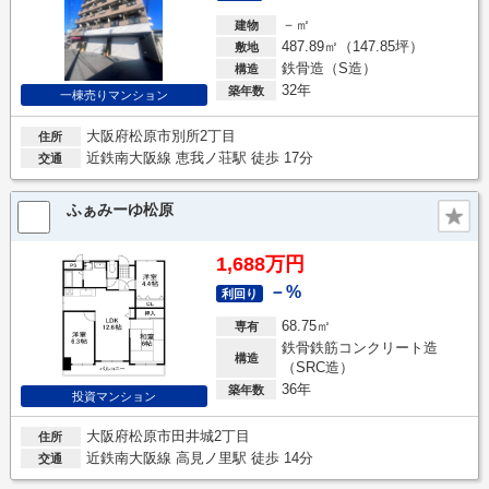
－㎡
建物
487.89㎡（147.85坪）
敷地
鉄骨造（S造）
構造
32年
築年数
一棟売りマンション
大阪府松原市別所2丁目
住所
近鉄南大阪線 恵我ノ荘駅 徒歩 17分
交通
ふぁみーゆ松原
1,688万円
－%
利回り
68.75㎡
専有
鉄骨鉄筋コンクリート造
構造
（SRC造）
36年
築年数
投資マンション
大阪府松原市田井城2丁目
住所
近鉄南大阪線 高見ノ里駅 徒歩 14分
交通