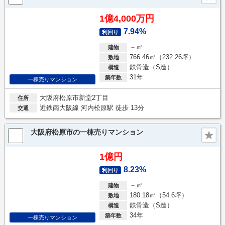
1億4,000万円
7.94%
利回り
－㎡
建物
766.46㎡（232.26坪）
敷地
鉄骨造（S造）
構造
31年
築年数
一棟売りマンション
大阪府松原市新堂2丁目
住所
近鉄南大阪線 河内松原駅 徒歩 13分
交通
大阪府松原市の一棟売りマンション
1億円
8.23%
利回り
－㎡
建物
180.18㎡（54.6坪）
敷地
鉄骨造（S造）
構造
34年
築年数
一棟売りマンション