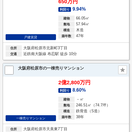
650万円
9.94%
利回り
66.05㎡
建物
57.94㎡
敷地
木造
構造
47年
築年数
戸建賃貸
大阪府松原市北新町3丁目
住所
近鉄南大阪線 布忍駅 徒歩 10分
交通
大阪府松原市の一棟売りマンション
2億2,800万円
8.60%
利回り
－㎡
建物
246.51㎡（74.7坪）
敷地
鉄骨造（S造）
構造
38年
築年数
一棟売りマンション
大阪府松原市天美東7丁目
住所