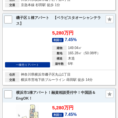
京急本線 杉田駅 徒歩 1分
交通
磯子区１棟アパート 【ベラビスタオーシャンテラ
ス】
5,280万円
7.45%
利回り
149.04㎡
建物
165.28㎡（50.08坪）
敷地
木造
構造
6年
築年数
一棟売りアパート
神奈川県横浜市磯子区丸山1丁目
住所
横浜市営地下鉄ブルーライン 蒔田駅 徒歩 14分
交通
横浜市1棟アパート！融資相談受付中！中国語＆
EngOK！
5,280万円
7.45%
利回り