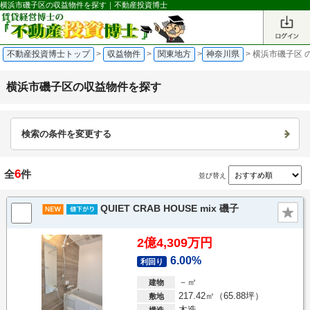
横浜市磯子区の収益物件を探す｜不動産投資博士
不動産投資博士トップ
>
収益物件
>
関東地方
>
神奈川県
>
横浜市磯子区 
横浜市磯子区の収益物件を探す
検索の条件を変更する
6
全
件
並び替え
QUIET CRAB HOUSE mix 磯子
2億4,309万円
6.00%
利回り
－㎡
建物
217.42㎡（65.88坪）
敷地
木造
構造