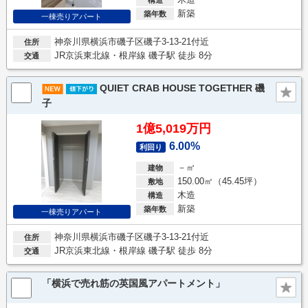
新築
築年数
一棟売りアパート
神奈川県横浜市磯子区磯子3-13-21付近
住所
JR京浜東北線・根岸線 磯子駅 徒歩 8分
交通
QUIET CRAB HOUSE TOGETHER 磯
子
1億5,019万円
6.00%
利回り
－㎡
建物
150.00㎡（45.45坪）
敷地
木造
構造
新築
築年数
一棟売りアパート
神奈川県横浜市磯子区磯子3-13-21付近
住所
JR京浜東北線・根岸線 磯子駅 徒歩 8分
交通
「横浜で売れ筋の英国風アパートメント」