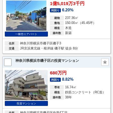
1億5,019万3千円
6.20%
利回り
237.36㎡
建物
150.00㎡（45.45坪）
敷地
木造
構造
新築
築年数
一棟売りアパート
神奈川県横浜市磯子区磯子3
住所
JR京浜東北線・根岸線 磯子駅 徒歩 8分
交通
神奈川県横浜市磯子区の投資マンション
680万円
8.82%
利回り
16.74㎡
専有
鉄筋コンクリート（RC造）
構造
38年
築年数
投資マンション
神奈川県横浜市磯子区中原4丁目
住所