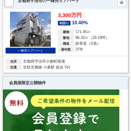
京都府宇治市の一棟売りアパート
3,300万円
10.40%
利回り
171.45㎡
建物
96.32㎡（29.19坪）
敷地
鉄骨造（S造）
構造
37年
築年数
一棟売りアパート
京都府宇治市小倉町南浦
住所
近鉄京都線 小倉駅 徒歩 5分
交通
会員様限定公開物件