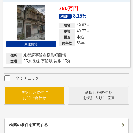
780万円
8.15%
利回り
49.02㎡
建物
40.77㎡
敷地
木造
構造
53年
築年数
戸建賃貸
京都府宇治市槇島町薗場
住所
JR奈良線 宇治駅 徒歩 15分
交通
←全てチェック
選択した物件に
選択した物件を
お問い合わせ
お気に入りに追加
検索の条件を変更する