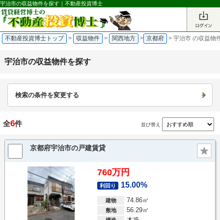
宇治市の収益物件を探す｜不動産投資博士
不動産投資博士トップ
>
収益物件
>
関西地方
>
京都府
>
宇治市 の収益物
宇治市の収益物件を探す
検索の条件を変更する
6
全
件
並び替え
京都府宇治市の戸建賃貸
760万円
15.00%
利回り
74.86㎡
建物
56.29㎡
敷地
木造
構造