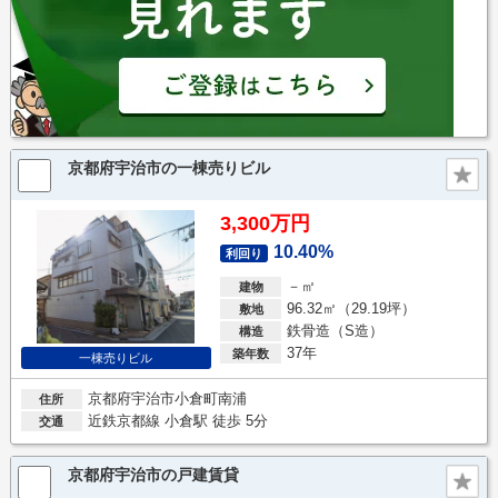
京都府宇治市の一棟売りビル
3,300万円
10.40%
利回り
－㎡
建物
96.32㎡（29.19坪）
敷地
鉄骨造（S造）
構造
37年
築年数
一棟売りビル
京都府宇治市小倉町南浦
住所
近鉄京都線 小倉駅 徒歩 5分
交通
京都府宇治市の戸建賃貸