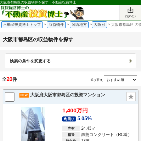
大阪市都島区の収益物件を探す｜不動産投資博士
不動産投資博士トップ
>
収益物件
>
関西地方
>
大阪府
>
大阪市都島区 の
大阪市都島区の収益物件を探す
検索の条件を変更する
20
全
件
並び替え
大阪府大阪市都島区の投資マンション
1,400万円
5.05%
利回り
24.43㎡
専有
鉄筋コンクリート（RC造）
構造
18年
築年数