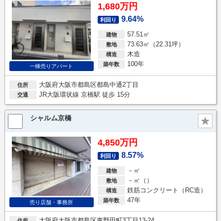
1,680万円
9.64%
利回り
57.51㎡
建物
73.63㎡（22.31坪）
敷地
木造
構造
100年
築年数
一棟売りアパート
大阪府大阪市都島区都島中通2丁目
住所
JR大阪環状線 京橋駅 徒歩 15分
交通
シャルム京橋
4,850万円
8.57%
利回り
－㎡
建物
－㎡（）
敷地
鉄筋コンクリート（RC造）
構造
47年
築年数
売り店舗・事務所
大阪府大阪市都島区東野田町3丁目13-24
住所