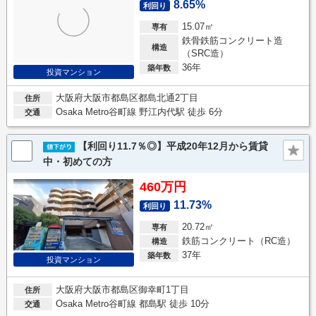
8.65%
利回り
15.07㎡
専有
鉄骨鉄筋コンクリート造
構造
（SRC造）
36年
築年数
投資マンション
大阪府大阪市都島区都島北通2丁目
住所
Osaka Metro谷町線 野江内代駅 徒歩 6分
交通
【利回り11.7％◎】平成20年12月から賃貸
中・初めての方
460万円
11.73%
利回り
20.72㎡
専有
鉄筋コンクリート（RC造）
構造
37年
築年数
投資マンション
大阪府大阪市都島区御幸町1丁目
住所
Osaka Metro谷町線 都島駅 徒歩 10分
交通