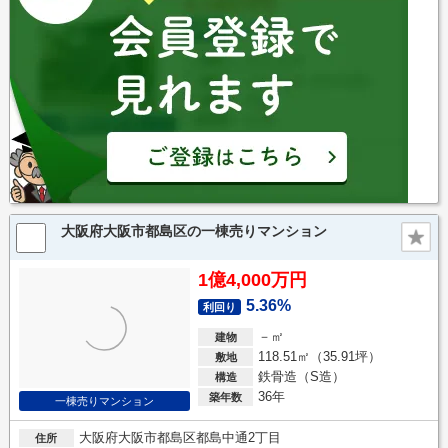
大阪府大阪市都島区の一棟売りマンション
1億4,000万円
5.36%
利回り
－㎡
建物
118.51㎡（35.91坪）
敷地
鉄骨造（S造）
構造
36年
築年数
一棟売りマンション
大阪府大阪市都島区都島中通2丁目
住所