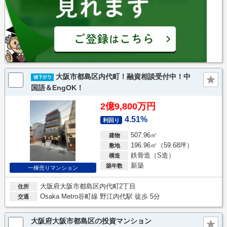
大阪市都島区内代町！融資相談受付中！中
国語＆EngOK！
2億9,800万円
4.51%
利回り
507.96㎡
建物
196.96㎡（59.68坪）
敷地
鉄骨造（S造）
構造
新築
築年数
一棟売りマンション
大阪府大阪市都島区内代町2丁目
住所
Osaka Metro谷町線 野江内代駅 徒歩 5分
交通
大阪府大阪市都島区の投資マンション