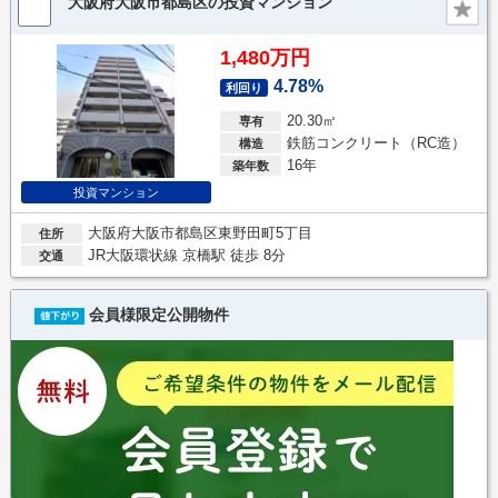
大阪府大阪市都島区の投資マンション
1,480万円
4.78%
利回り
20.30㎡
専有
鉄筋コンクリート（RC造）
構造
16年
築年数
投資マンション
大阪府大阪市都島区東野田町5丁目
住所
JR大阪環状線 京橋駅 徒歩 8分
交通
会員様限定公開物件