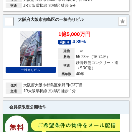
JR大阪環状線 京橋駅 徒歩 5分
交通
大阪府大阪市都島区の一棟売りビル
1億5,000万円
4.89%
利回り
－㎡
建物
55.23㎡（16.74坪）
敷地
鉄骨鉄筋コンクリート造
構造
（SRC造）
一棟売りビル
40年
築年数
大阪府大阪市都島区東野田町3丁目
住所
JR大阪環状線 京橋駅 徒歩 1分
交通
会員様限定公開物件