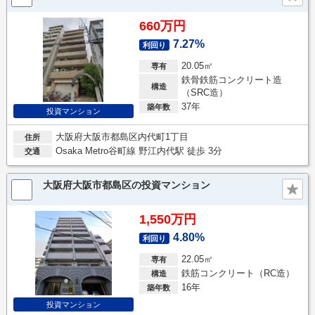
660万円
7.27%
利回り
20.05㎡
専有
鉄骨鉄筋コンクリート造
構造
（SRC造）
37年
築年数
投資マンション
大阪府大阪市都島区内代町1丁目
住所
Osaka Metro谷町線 野江内代駅 徒歩 3分
交通
大阪府大阪市都島区の投資マンション
1,550万円
4.80%
利回り
22.05㎡
専有
鉄筋コンクリート（RC造）
構造
16年
築年数
投資マンション