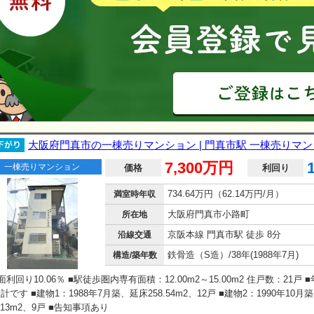
大阪府門真市の一棟売りマンション | 門真市駅 一棟売りマ
7,300万円
一棟売りマンション
価格
利回り
734.64万円（62.14万円/月）
満室時年収
大阪府門真市小路町
所在地
京阪本線 門真市駅 徒歩 8分
沿線交通
鉄骨造（S造）/38年(1988年7月)
構造/築年数
面利回り10.06％ ■駅徒歩圏内専有面積：12.00m2～15.00m2 住戸数：21戸 
計です ■建物1：1988年7月築、延床258.54m2、12戸 ■建物2：1990年10月
0.13m2、9戸 ■告知事項あり