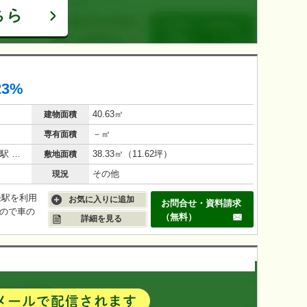
23%
40.63㎡
建物面積
－㎡
専有面積
Osaka Metro長堀鶴見緑地線 門真南駅 徒歩 19分
38.33㎡（11.62坪）
敷地面積
その他
現況
発駅を利用
お気に入りに追加
お問合せ・資料請求
ので車の
（無料）
詳細を見る