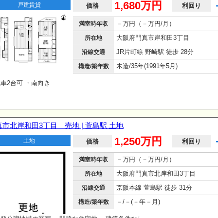
1,680万円
戸建賃貸
価格
利回り
－万円（－万円/月）
満室時年収
大阪府門真市岸和田3丁目
所在地
JR片町線 野崎駅 徒歩 28分
沿線交通
木造/35年(1991年5月)
構造/築年数
車2台可 ・南向き
真市北岸和田3丁目 売地 | 萱島駅 土地
1,250万円
土地
価格
利回り
－万円（－万円/月）
満室時年収
大阪府門真市北岸和田3丁目
所在地
京阪本線 萱島駅 徒歩 31分
沿線交通
－/－(－年－月)
構造/築年数