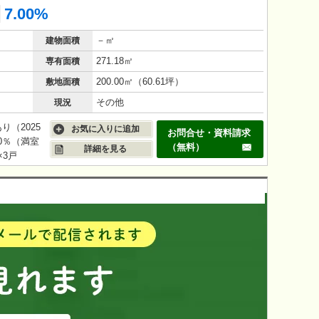
7.00%
－㎡
建物面積
271.18㎡
専有面積
200.00㎡（60.61坪）
敷地面積
その他
現況
り（2025
お気に入りに追加
お問合せ・資料請求
.0％（満室
（無料）
詳細を見る
×3戸