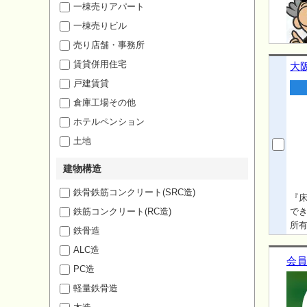
一棟売りアパート
一棟売りビル
売り店舗・事務所
賃貸併用住宅
大
戸建賃貸
倉庫工場その他
ホテルペンション
土地
建物構造
鉄骨鉄筋コンクリート(SRC造)
『
鉄筋コンクリート(RC造)
で
所
鉄骨造
ALC造
会員
PC造
軽量鉄骨造