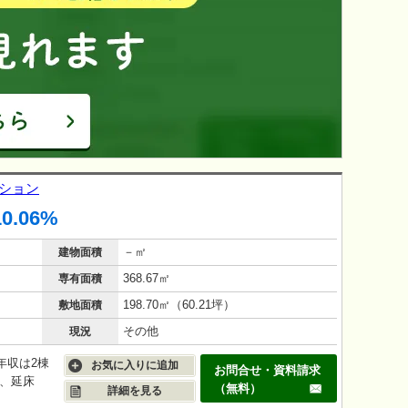
ンション
10.06%
－㎡
建物面積
368.67㎡
専有面積
198.70㎡（60.21坪）
敷地面積
その他
現況
■年収は2棟
お気に入りに追加
お問合せ・資料請求
築、延床
（無料）
詳細を見る