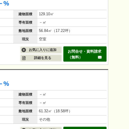
－%
129.10㎡
建物面積
－㎡
専有面積
56.84㎡（17.22坪）
敷地面積
空室
現況
お気に入りに追加
お問合せ・資料請求
（無料）
詳細を見る
－%
－㎡
建物面積
－㎡
専有面積
61.32㎡（18.58坪）
敷地面積
その他
現況