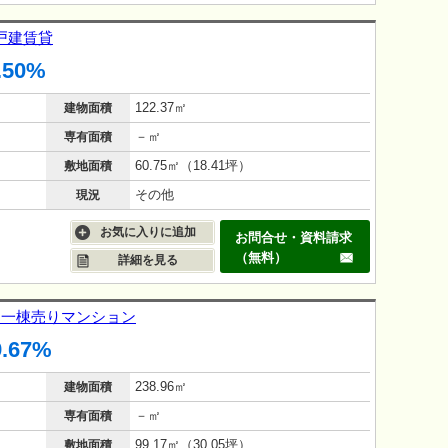
 戸建賃貸
.50%
122.37㎡
建物面積
－㎡
専有面積
60.75㎡（18.41坪）
敷地面積
その他
現況
お気に入りに追加
お問合せ・資料請求
（無料）
詳細を見る
駅 一棟売りマンション
9.67%
238.96㎡
建物面積
－㎡
専有面積
99.17㎡（30.05坪）
敷地面積