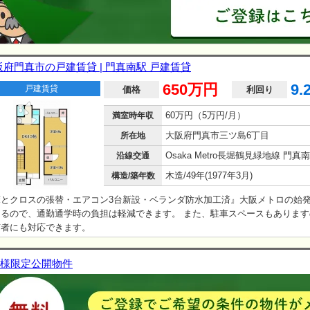
阪府門真市の戸建賃貸 | 門真南駅 戸建賃貸
650万円
9.
戸建賃貸
価格
利回り
60万円（5万円/月）
満室時年収
大阪府門真市三ツ島6丁目
所在地
沿線交通
木造/49年(1977年3月)
構造/築年数
床とクロスの張替・エアコン3台新設・ベランダ防水加工済』大阪メトロの始
きるので、通勤通学時の負担は軽減できます。 また、駐車スペースもあります
有者にも対応できます。
様限定公開物件