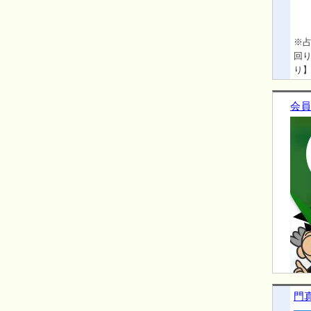
※
回り
り】
Eng
会員
門