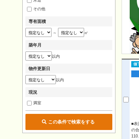
木造
その他
専有面積
～
㎡
築年月
以内
物件更新日
以内
現況
満室
この条件で検索をする
■表
の合
11