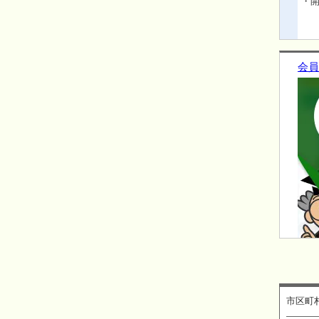
・開
会員
市区町