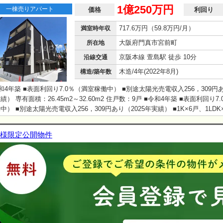
1億250万円
一棟売りアパート
価格
利回り
717.6万円（59.8万円/月）
満室時年収
大阪府門真市宮前町
所在地
京阪本線 萱島駅 徒歩 10分
沿線交通
木造/4年(2022年8月)
構造/築年数
和4年築 ■表面利回り7.0％（満室稼働中） ■別途太陽光売電収入256，309円あ
績） 専有面積：26.45m2～32.60m2 住戸数：9戸 ■令和4年築 ■表面利回り7
中） ■別途太陽光売電収入256，309円あり（2025年実績） ■1K×6戸、1LDK
様限定公開物件