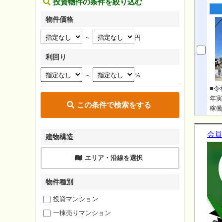
投資物件の条件を絞り込む
物件価格
～
円
利回り
～
％
■令
年実
この条件で検索をする
稼働
会員
建物構造
エリア・沿線を選択
物件種別
投資マンション
一棟売りマンション