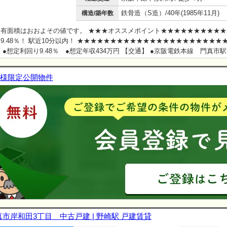
鉄骨造（S造）/40年(1985年11月)
構造/築年数
占有面積はおおよその値です。 ★★★オススメポイント★★★★★★★★★★
9.48％！ 駅近10分以内！ ★★★★★★★★★★★★★★★★★★★★★★
 ●想定利回り9.48％ ●想定年収434万円 【交通】 ●京阪電鉄本線 門真市
lish available
様限定公開物件
真市岸和田3丁目 中古戸建 | 野崎駅 戸建賃貸