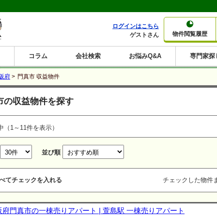
ログインはこちら
物件閲覧履歴
ゲストさん
コラム
会社検索
お悩みQ&A
専門家探
大家さんコラム
賃貸経営コラム
購入コラム
売却コラム
阪府
>
門真市 収益物件
種別から収益物件を探す
利回りから収益物件を探す
市の収益物件を探す
一棟売りマンション
一棟売りアパート
ホテルペンション
投資マンション
一棟売りビル
店舗・事務所
賃貸併用住宅
工場・倉庫
戸建賃貸
新築住宅
土地
利回り10%以上
利回り11%以上
利回り12%以上
利回り13%以上
利回り14%以上
利回り15%以上
利回り16%以上
利回り7%以上
利回り8%以上
利回り9%以上
中（1～11件を表示）
並び順
べてチェックを入れる
チェックした物件
阪府門真市の一棟売りアパート | 萱島駅 一棟売りアパート