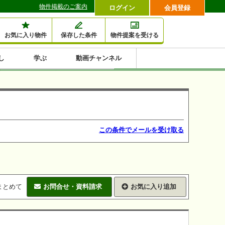
物件掲載のご案内
ログイン
会員登録
お気に入り物件
保存した条件
物件提案を受ける
し
学ぶ
動画チャンネル
セミナー情報検索
滞納・退去
相続・税金
金融・保険
空室対策
賃貸管理
土地活用
口コミ
特集から収益物件を探す
1,000万円以下小額投
早い者勝ち東京23区
10%以上アパート投
現況満室で安心物件
人気の築浅・新築物
資
資
件
内
この条件でメールを受け取る
まとめて
お問合せ・資料請求
お気に入り追加