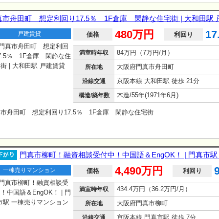
真市舟田町 想定利回り17.5％ 1F倉庫 閑静な住宅街 | 大和田駅
480万円
17
戸建賃貸
価格
利回り
84万円（7万円/月）
満室時年収
大阪府門真市舟田町
所在地
京阪本線 大和田駅 徒歩 21分
沿線交通
木造/55年(1971年6月)
構造/築年数
市舟田町 想定利回り17.5％ 1F倉庫 閑静な住宅街
門真市柳町！融資相談受付中！中国語＆EngOK！ | 門真市
4,490万円
一棟売りマンション
価格
利回り
434.4万円（36.2万円/月）
満室時年収
大阪府門真市柳町
所在地
京阪本線 門真市駅 徒歩 7分
沿線交通