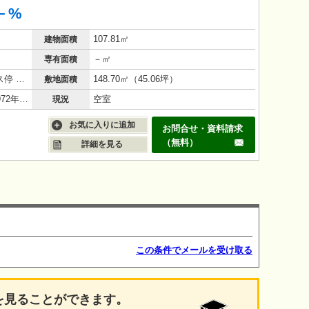
－%
107.81㎡
建物面積
－㎡
専有面積
JR東海道本線 大船駅 バス 20分 バス停 徒歩1分
148.70㎡（45.06坪）
敷地面積
鉄筋コンクリート（RC造）/53年(1972年9月)
空室
現況
お気に入りに追加
お問合せ・資料請求
（無料）
詳細を見る
この条件でメールを受け取る
を見ることができます。