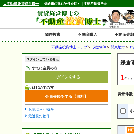
←不動産賃貸経営博士
鎌倉市の収益物件を探す｜不動産投資博士
物件検索
不動産購入
不動産売却
不動産投資博士トップ
>
収益物件
>
関東地方
>
神
都道府県別の収益物件一覧
ログインしていません
鎌倉
北
東
関
信
東
関
中
九
神奈川
和歌山
鹿児島
青森
秋田
岩手
宮城
山形
福島
東京
埼玉
千葉
茨城
栃木
群馬
新潟
富山
石川
福井
長野
山梨
静岡
愛知
岐阜
三重
大阪
兵庫
京都
滋賀
奈良
鳥取
岡山
島根
広島
山口
香川
徳島
愛媛
高知
福岡
佐賀
長崎
熊本
大分
宮崎
沖縄
すでに会員の方
1
ログインをする
海
北
東
州・
海
西
国・
州
件中
はじめての方
道
北
四
表示件数
会員登録をする【無料】
陸
国
お気に入り物件
す
最近見た物件