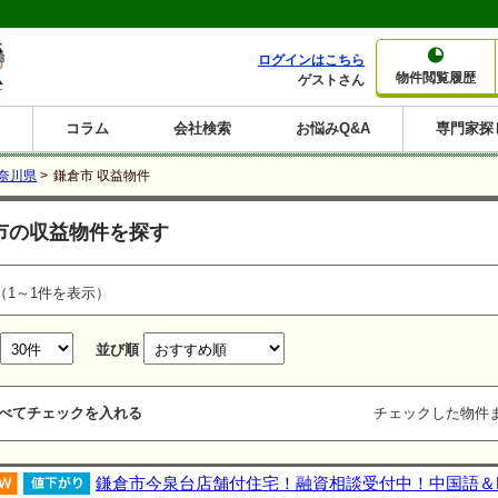
ログインはこちら
物件閲覧履歴
ゲストさん
コラム
会社検索
お悩みQ&A
専門家探
大家さんコラム
賃貸経営コラム
購入コラム
売却コラム
奈川県
>
鎌倉市 収益物件
種別から収益物件を探す
利回りから収益物件を探す
市の収益物件を探す
一棟売りマンション
一棟売りアパート
ホテルペンション
投資マンション
一棟売りビル
店舗・事務所
賃貸併用住宅
工場・倉庫
戸建賃貸
新築住宅
土地
利回り10%以上
利回り11%以上
利回り12%以上
利回り13%以上
利回り14%以上
利回り15%以上
利回り16%以上
利回り7%以上
利回り8%以上
利回り9%以上
（1～1件を表示）
並び順
べてチェックを入れる
チェックした物件
鎌倉市今泉台店舗付住宅！融資相談受付中！中国語＆Eng