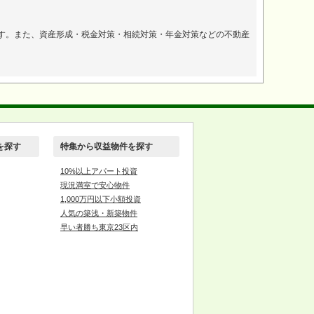
。
す。また、資産形成・税金対策・相続対策・年金対策などの不動産
を探す
特集から収益物件を探す
10%以上アパート投資
現況満室で安心物件
1,000万円以下小額投資
人気の築浅・新築物件
早い者勝ち東京23区内