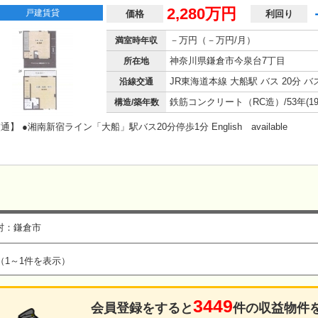
2,280万円
戸建賃貸
価格
利回り
－万円（－万円/月）
満室時年収
神奈川県鎌倉市今泉台7丁目
所在地
沿線交通
構造/築年数
通】 ●湘南新宿ライン「大船」駅バス20分停歩1分 English available
村：鎌倉市
（1～1件を表示）
3449
会員登録をすると
件の収益物件