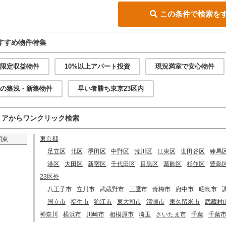
この条件で検索を
すすめ物件特集
限定収益物件
10%以上アパート投資
現況満室で安心物件
の築浅・新築物件
早い者勝ち東京23区内
リアからワンクリック検索
東京都
関東
足立区
北区
墨田区
中野区
荒川区
江東区
世田谷区
練馬
港区
大田区
新宿区
千代田区
目黒区
葛飾区
杉並区
豊島
23区外
八王子市
立川市
武蔵野市
三鷹市
青梅市
府中市
昭島市
国立市
福生市
狛江市
東大和市
清瀬市
東久留米市
武蔵村
神奈川
横浜市
川崎市
相模原市
埼玉
さいたま市
千葉
千葉