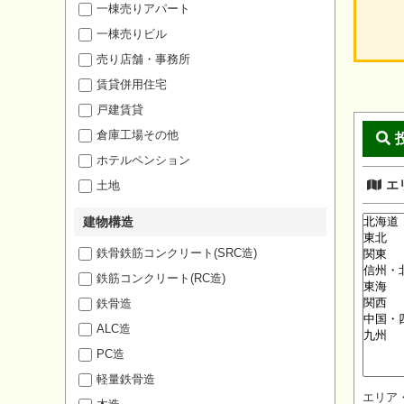
一棟売りアパート
一棟売りビル
売り店舗・事務所
賃貸併用住宅
戸建賃貸
倉庫工場その他
ホテルペンション
エ
土地
建物構造
鉄骨鉄筋コンクリート(SRC造)
鉄筋コンクリート(RC造)
鉄骨造
ALC造
PC造
軽量鉄骨造
エリア