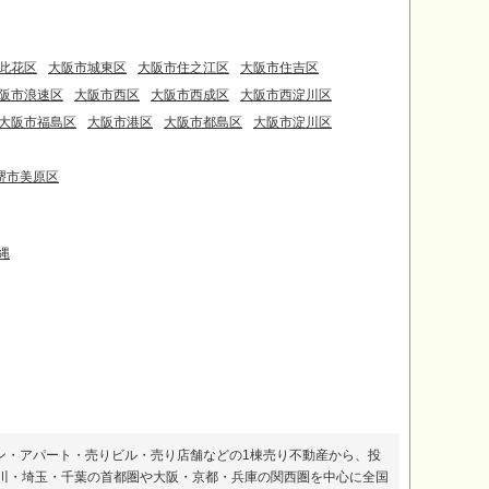
此花区
大阪市城東区
大阪市住之江区
大阪市住吉区
阪市浪速区
大阪市西区
大阪市西成区
大阪市西淀川区
大阪市福島区
大阪市港区
大阪市都島区
大阪市淀川区
堺市美原区
縄
ン・アパート・売りビル・売り店舗などの1棟売り不動産から、投
川・埼玉・千葉の首都圏や大阪・京都・兵庫の関西圏を中心に全国