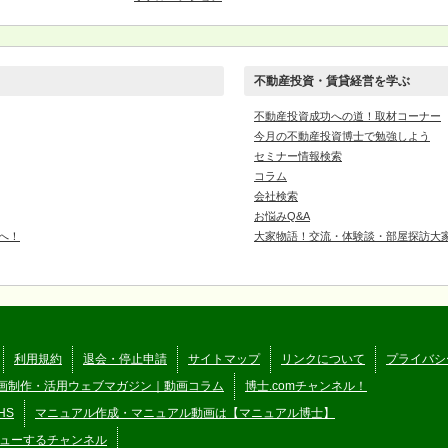
不動産投資・賃貸経営を学ぶ
不動産投資成功への道！取材コーナー
今月の不動産投資博士で勉強しよう
セミナー情報検索
コラム
会社検索
お悩みQ&A
へ！
大家物語！交流・体験談・部屋探訪大
利用規約
退会・停止申請
サイトマップ
リンクについて
プライバシ
画制作・活用ウェブマガジン｜動画コラム
博士.comチャンネル！
HS
マニュアル作成・マニュアル動画は【マニュアル博士】
ューするチャンネル