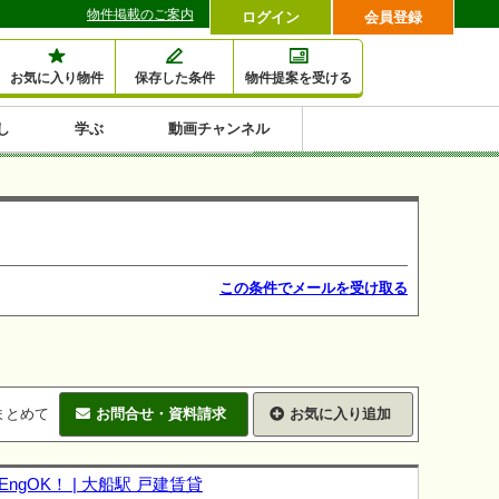
物件掲載のご案内
ログイン
会員登録
お気に入り物件
保存した条件
物件提案を受ける
し
学ぶ
動画チャンネル
セミナー情報検索
滞納・退去
相続・税金
金融・保険
空室対策
賃貸管理
土地活用
口コミ
特集から収益物件を探す
1,000万円以下小額投
早い者勝ち東京23区
10%以上アパート投
現況満室で安心物件
人気の築浅・新築物
資
資
件
内
この条件でメールを受け取る
まとめて
お問合せ・資料請求
お気に入り追加
OK！ | 大船駅 戸建賃貸