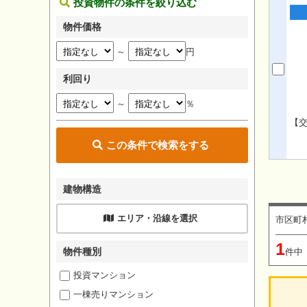
投資物件の条件を絞り込む
物件価格
～
円
利回り
～
％
【交
この条件で検索をする
建物構造
エリア・沿線を選択
市区町
1
物件種別
件中
投資マンション
一棟売りマンション