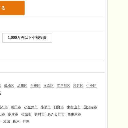
する
1,000万円以下小額投資
区
板橋区
品川区
台東区
文京区
江戸川区
渋谷区
中央区
区
調布市
町田市
小金井市
小平市
日野市
東村山市
国分寺市
山市
多摩市
稲城市
羽村市
あきる野市
西東京市
市
茨城
栃木
群馬