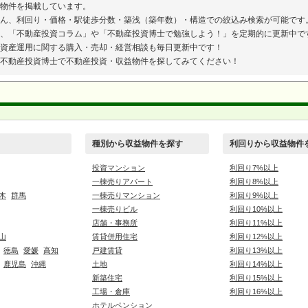
物件を掲載しています。
ん、利回り・価格・駅徒歩分数・築浅（築年数）・構造での絞込み検索が可能です
、「不動産投資コラム」や「不動産投資博士で勉強しよう！」を定期的に更新中で
資産運用に関する購入・売却・経営相談も毎日更新中です！
不動産投資博士で不動産投資・収益物件を探してみてください！
種別から収益物件を探す
利回りから収益物件
投資マンション
利回り7%以上
一棟売りアパート
利回り8%以上
木
群馬
一棟売りマンション
利回り9%以上
一棟売りビル
利回り10%以上
店舗・事務所
利回り11%以上
山
賃貸併用住宅
利回り12%以上
徳島
愛媛
高知
戸建賃貸
利回り13%以上
鹿児島
沖縄
土地
利回り14%以上
新築住宅
利回り15%以上
工場・倉庫
利回り16%以上
ホテルペンション