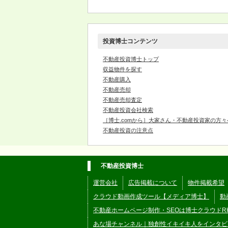
投資博士コンテンツ
不動産投資博士トップ
収益物件を探す
不動産購入
不動産売却
不動産売却査定
不動産投資会社検索
［博士.comから］大家さん・不動産投資家の方々
不動産投資の注意点
不動産投資博士
運営会社
広告掲載について
物件掲載希望
クラウド動画作成ツール【メディア博士】
動
不動産ホームページ制作・SEOは博士クラウドR
あな場チャンネル｜独創性イキイキ人をインタビ