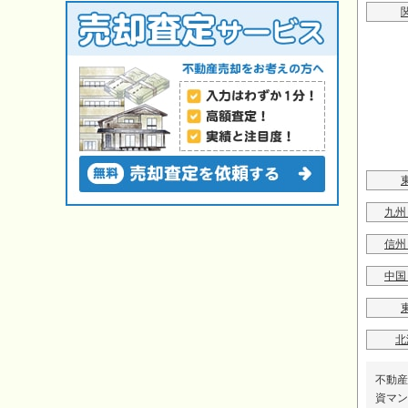
九州
信州
中国
北
不動産
資マン