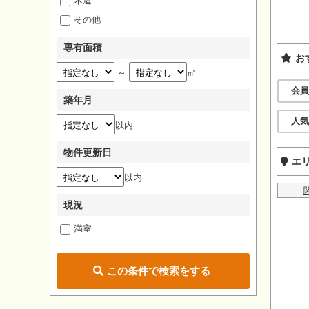
木造
その他
専有面積
お
～
㎡
会員
築年月
人気
以内
物件更新日
エ
以内
現況
満室
この条件で検索をする