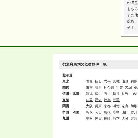
の収益
もちろ
その他
投資・
是非、
都道府県別の収益物件一覧
北海道
東北
青森
秋田
岩手
宮城
山形
福島
関東
東京
埼玉
神奈川
千葉
茨城
栃
信州・北陸
新潟
富山
石川
福井
長野
山梨
東海
静岡
愛知
岐阜
三重
関西
大阪
兵庫
京都
滋賀
奈良
和歌
中国・四国
鳥取
岡山
島根
広島
山口
香川
九州
福岡
佐賀
長崎
熊本
大分
宮崎