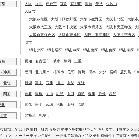
大阪
兵庫
神戸市
京都
京都市
滋賀
奈良
和歌山
関西
大阪市
大阪市旭区
大阪市阿倍野区
大阪市生野区
大阪市北区
大阪市
大阪市大正区
大阪市中央区
大阪市鶴見区
大阪市天王寺区
大
大阪市東住吉区
大阪市東成区
大阪市東淀川区
大阪市平野区
堺市
堺市北区
堺市堺区
堺市中区
堺市西区
堺市東区
堺市南区
愛知
名古屋市
岐阜
静岡
三重
東海
福岡
北九州市
福岡市
佐賀
長崎
熊本
大分
宮崎
鹿児島
沖
・沖縄
新潟
富山
石川
福井
山梨
長野
・北陸
鳥取
島根
岡山
広島
山口
徳島
香川
愛媛
高知
・四国
青森
岩手
宮城
秋田
山形
福島
東北
北海道
札幌市
海道
投資博士では市区町村：鎌倉市 収益物件を多数取り揃えております。1棟マンショ
ション・オーナーチェンジ物件・一戸建て賃貸などの区分所有物件まで東京・神奈